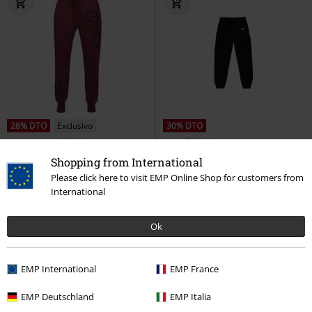
28% DTO
Exclusivo
30% DTO
PVPR
Desde
44,99 €
PVPR
74,99 €
32,29 €
51,99 €
Desde
Shopping from International
Belle
La Bella y La Bestia
Joggers
Ghost of Yotei
Please click here to visit EMP Online Shop for customers from
Pantalones de deporte
Pantalones de deporte
International
Ok
EMP International
EMP France
EMP Deutschland
EMP Italia