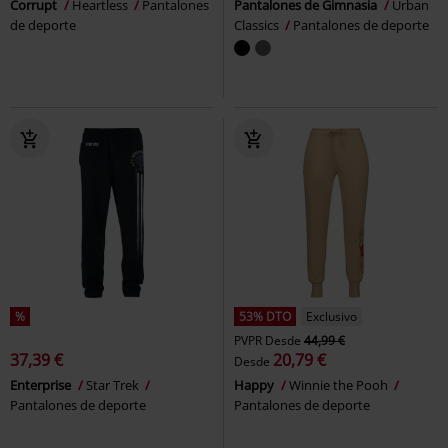
Corrupt
Heartless
Pantalones
Pantalones de Gimnasia
Urban
de deporte
Classics
Pantalones de deporte
%
53% DTO
Exclusivo
PVPR
Desde
44,99 €
37,39 €
20,79 €
Desde
Enterprise
Star Trek
Happy
Winnie the Pooh
Pantalones de deporte
Pantalones de deporte