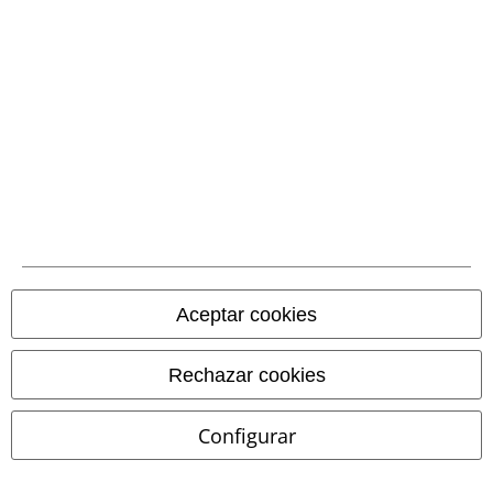
Contrareembolso
Envío
CORREOS RECOGIDA
CORREOS ENTREGA
EN OFICINA
A DOMICILIO
Aceptar cookies
App de EMP
¡Descarga la nueva App EMP totalmente GRATIS y disfruta de todas
sus nuevas funciones y ventajas!
Rechazar cookies
Configurar