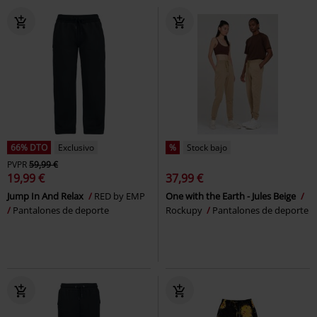
66% DTO
Exclusivo
%
Stock bajo
PVPR
59,99 €
19,99 €
37,99 €
Jump In And Relax
RED by EMP
One with the Earth - Jules Beige
Pantalones de deporte
Rockupy
Pantalones de deporte