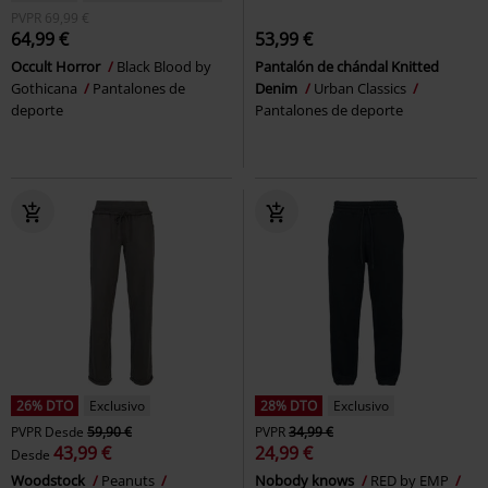
PVPR
69,99 €
64,99 €
53,99 €
Occult Horror
Black Blood by
Pantalón de chándal Knitted
Gothicana
Pantalones de
Denim
Urban Classics
deporte
Pantalones de deporte
26% DTO
Exclusivo
28% DTO
Exclusivo
PVPR
Desde
59,90 €
PVPR
34,99 €
43,99 €
24,99 €
Desde
Woodstock
Peanuts
Nobody knows
RED by EMP