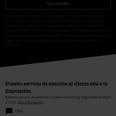
Suscripción
*Válido durante 4 semanas. Solo canjeable online. No combinable con
otros códigos promocionales. El descuento será aplicado después de
introducir el código en el primer paso del proceso de compra. Libros,
media (CD, DVD, LP, etc.), tickets, Rammstein, (Till) Lindemann, Die Ärzte,
Die Toten Hosen, Feine Sahne Fischfilet, Broilers, Böhse Onkelz, cheques-
regalo y artículos que incluyen una donación están excluidos de la
promoción.
Nuestro servicio de atención al cliente está a tu
disposición
Nuestro servicio de atención al cliente estará hoy disponible de 09:00
a 17:00.
Más información
Chat