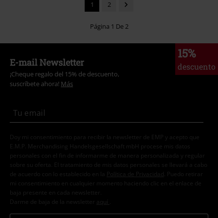
1
2
Página 1 De 2
15%
E-mail Newsletter
descuento
¡Cheque regalo del 15% de descuento,
suscríbete ahora!
Más
Doy mi consentimiento para recibir la newsletter de EMP y acepto que
E.M.P. Merchandising Handelsgesellschaft mbH procese mis datos
personales con el fin de informarme de manera personalizada y regular
sobre su oferta. El tratamiento de mis datos personales se llevará a cabo
de acuerdo con lo establecido en la
Política de Privacidad
. Puedo retirar
mi consentimiento en cualquier momento haciendo clic en el enlace de
baja presente en cada newsletter.
Darme de baja de la newsletter
aquí
.