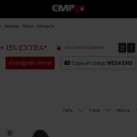
EMP
-
Música,
Películas,
r
Hombre
Niños
Ofertas %
TV
&
Gaming
0
1
0
1
 + 15% EXTRA*
FELIZ FIN DE SEMANA
Merch
-
Ropa
¡Consíguelo ahora!
Copia el código
WEEKEND
Alternativa
Talla
Color
Marca