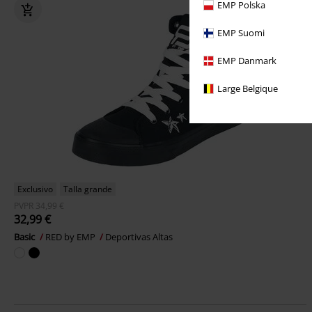
EMP Polska
EMP Suomi
EMP Danmark
Large Belgique
Exclusivo
Talla grande
PVPR
34,99 €
32,99 €
Basic
RED by EMP
Deportivas Altas