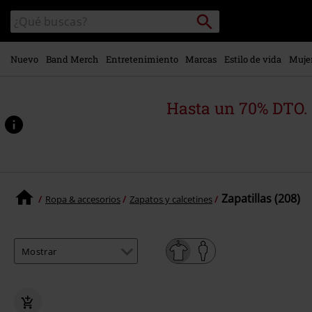
Ir al
Buscar
Buscar
contenido
en
principal
el
catálogo
Nuevo
Band Merch
Entretenimiento
Marcas
Estilo de vida
Muje
Hasta un 70% DTO.
Zapatillas (208)
Ropa & accesorios
Zapatos y calcetines