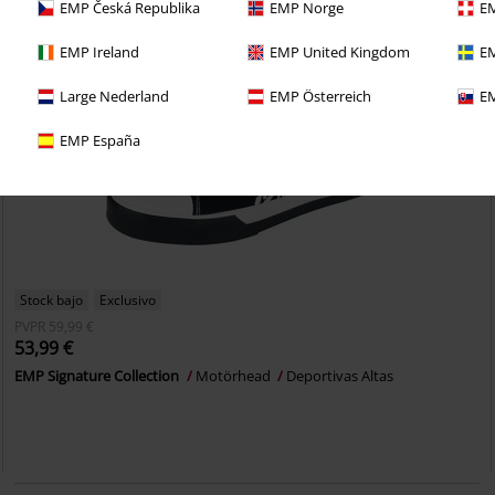
EMP Česká Republika
EMP Norge
EM
EMP Ireland
EMP United Kingdom
EM
Large Nederland
EMP Österreich
EM
EMP España
Stock bajo
Exclusivo
PVPR
59,99 €
53,99 €
EMP Signature Collection
Motörhead
Deportivas Altas