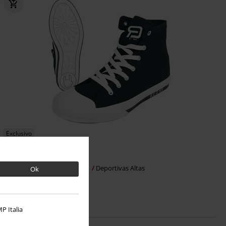
Exclusivo
PVPR
34,99 €
32,99 €
Walk The Line
RED by EMP
Deportivas Altas
Ok
P Italia