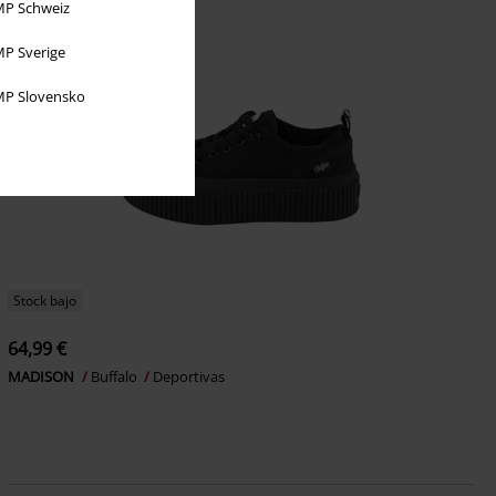
P Schweiz
P Sverige
P Slovensko
Stock bajo
64,99 €
MADISON
Buffalo
Deportivas