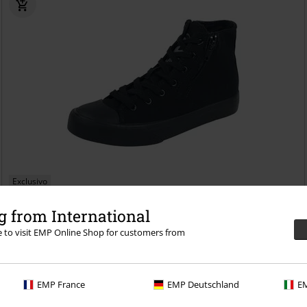
Exclusivo
PVPR
49,99 €
43,99 €
 from International
Walk The Line
Black Premium by EMP
Deportivas Altas
re to visit EMP Online Shop for customers from
EMP France
EMP Deutschland
EM