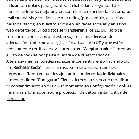
utilizamos cookies para garantizar la fiabilidad y seguridad de
nuestro sitio web, mejorar y personalizar tu experiencia de compra,
Legal
realizar análisis y con fines de marketing (por ejemplo, anuncios
personalizados) en nuestro sitio web, en redes sociales y en sitios
Términos y Condiciones
web de terceros. Si los datos se transfieren a los EE. UU., solo se
comparten con socios que están sujetos a una decisión de
Aviso Legal
adecuación conforme a la legislación actual de la UE y que están
debidamente certificados. Al hacer clic en “
Aceptar cookies
”, aceptas
Ley protección de datos
el uso de cookies por parte nuestra y de nuestros socios.
Alternativamente, puedes rechazar el consentimiento haciendo clic
Eliminación de residuos y protección del medioambiente
en “
Rechazar todo
”—en este caso, solo se utilizarán cookies
necesarias. También puedes ajustar tus preferencias individuales
haciendo clic en “
Configurar
”. Tienes derecho a revocar o modificar
Declaración de Conformidad
tu consentimiento en cualquier momento en
Configuración Cookies
.
Para más información sobre protección de datos, visita
Política de
Información sobre accesibilidad
privacidad
.
Configuración Cookies
Cancelar pedido
Todos los precios incluyen el IVA pero no los
gastos de transporte