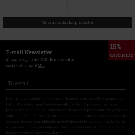
Muestra todos los productos
15%
E-mail Newsletter
descuento
¡Cheque regalo del 15% de descuento,
suscríbete ahora!
Más
Doy mi consentimiento para recibir la newsletter de EMP y acepto que
E.M.P. Merchandising Handelsgesellschaft mbH procese mis datos
personales con el fin de informarme de manera personalizada y regular
sobre su oferta. El tratamiento de mis datos personales se llevará a cabo
de acuerdo con lo establecido en la
Política de Privacidad
. Puedo retirar
mi consentimiento en cualquier momento haciendo clic en el enlace de
baja presente en cada newsletter.