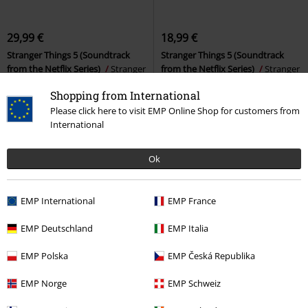
29,99 €
18,99 €
Stranger Things 5 (Soundtrack
Stranger Things 5 (Soundtrack
from the Netflix Series)
Stranger
from the Netflix Series)
Stranger
Things
LP
Standard
Things
CD
Jewelcase
Shopping from International
Please click here to visit EMP Online Shop for customers from
International
Ok
EMP International
EMP France
EMP Deutschland
EMP Italia
EMP Polska
EMP Česká Republika
%
Edición limitada
EMP Norge
EMP Schweiz
29,99 €
10,99 €