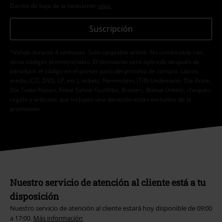
Darme de baja de la newsletter
aquí
.
Suscripción
*Válido durante 4 semanas. Solo canjeable online. No combinable con
otros códigos promocionales. El descuento será aplicado después de
introducir el código en el primer paso del proceso de compra. Libros,
media (CD, DVD, LP, etc.), tickets, Rammstein, (Till) Lindemann, Die Ärzte,
Die Toten Hosen, Feine Sahne Fischfilet, Broilers, Böhse Onkelz, cheques-
regalo y artículos que incluyen una donación están excluidos de la
promoción.
Nuestro servicio de atención al cliente está a tu
disposición
Nuestro servicio de atención al cliente estará hoy disponible de 09:00
a 17:00.
Más información