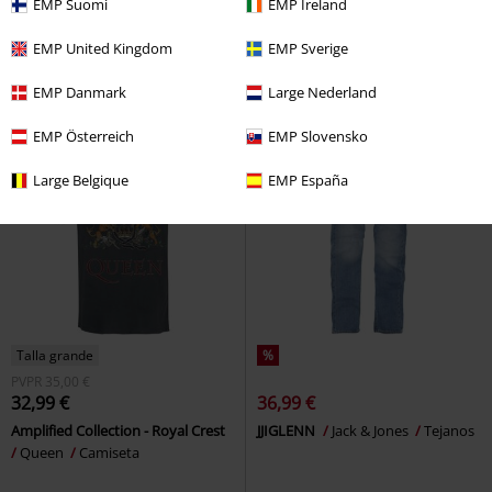
EMP Suomi
EMP Ireland
Stranger Things 5 (Soundtrack
Bandana 3-Pack
Urban Classics
from the Netflix Series)
Stranger
Bandana
EMP United Kingdom
EMP Sverige
Things
LP
Coloreado, Edición
Limitada, Standard
EMP Danmark
Large Nederland
EMP Österreich
EMP Slovensko
Large Belgique
EMP España
Talla grande
%
PVPR
35,00 €
32,99 €
36,99 €
Amplified Collection - Royal Crest
JJIGLENN
Jack & Jones
Tejanos
Queen
Camiseta