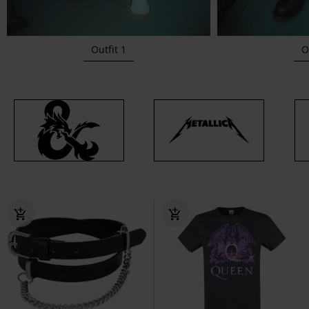
Outfit 1
Ou