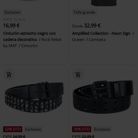
Exclusivo
Talla grande
PVPR
19,99 €
16,99 €
32,99 €
Desde
Cinturón estrecho negro con
Amplified Collection - Neon Sign
cadena decorativa
Rock Rebel
Queen
Camiseta
by EMP
Cinturón
32% DTO
Exclusivo
26% DTO
Exclusivo
PVPR
24,99 €
PVPR
22,99 €