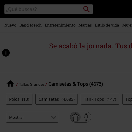
Ir al
Buscar
Buscar
contenido
en
principal
el
catálogo
Nuevo
Band Merch
Entretenimiento
Marcas
Estilo de vida
Muje
Se acabó la jornada. Tus 
Camisetas & Tops (4673)
Tallas Grandes
Polos
(13)
Camisetas
(4.085)
Tank Tops
(147)
To