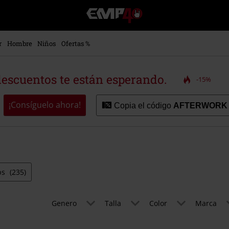
EMP
-
Música,
Películas,
r
Hombre
Niños
Ofertas %
TV
&
Gaming
descuentos te están esperando.
-15%
Merch
-
Ropa
¡Consíguelo ahora!
Copia el código
AFTERWORK
Alternativa
ps
(235)
Genero
Talla
Color
Marca