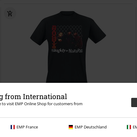
Stock bajo
Talla grande
 from International
re to visit EMP Online Shop for customers from
23,99 €
19 Naughty 111
Naughty by Nature
Camiseta
EMP France
EMP Deutschland
EM