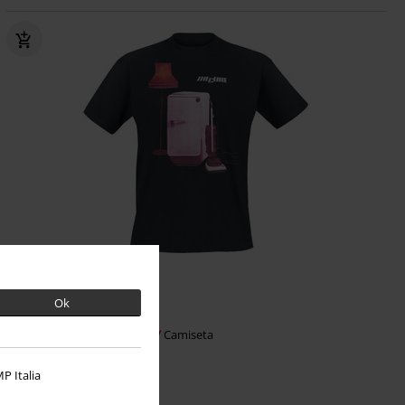
Stock bajo
Talla grande
Ok
23,99 €
Imaginary Boys
The Cure
Camiseta
P Italia