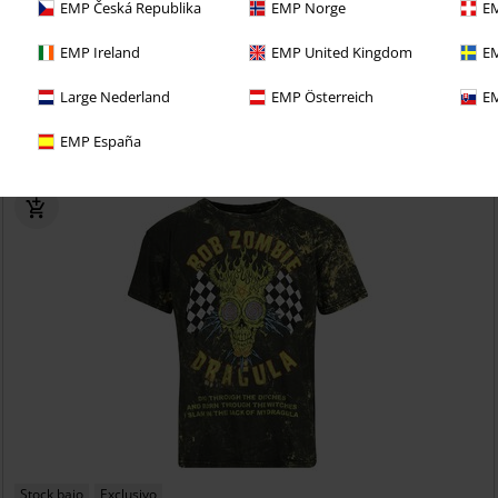
EMP Česká Republika
EMP Norge
EM
EMP Ireland
EMP United Kingdom
EM
richo con una prueba de 30 días de nuestro BACKSTAGE
Large Nederland
EMP Österreich
EM
EMP España
Stock bajo
Exclusivo