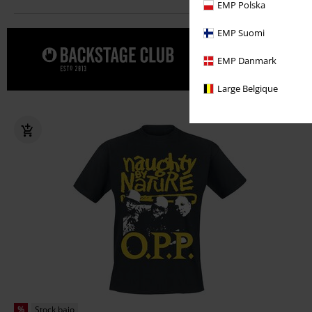
EMP Polska
EMP Suomi
Date un cap
EMP Danmark
CLUB.
Large Belgique
%
Stock bajo