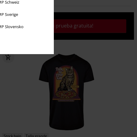
P Schweiz
P Sverige
¡Activa tu prueba gratuita!
P Slovensko
Stock bajo
Talla grande