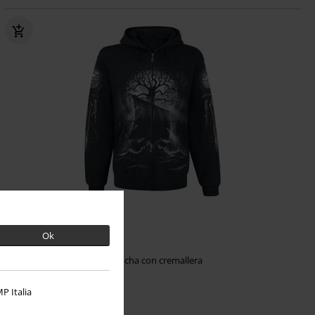
Talla grande
Ok
62,99 €
Desde
Naglfar
Toxic Angel
Capucha con cremallera
P Italia