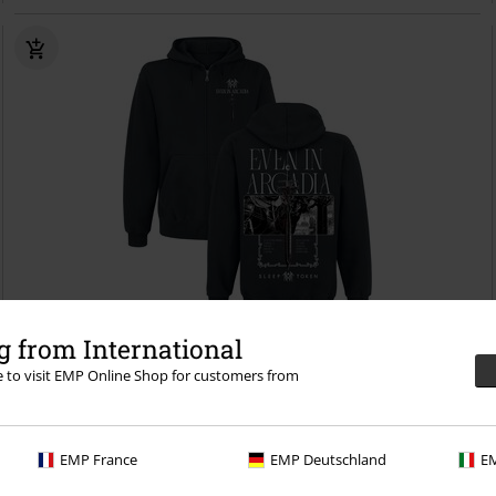
Stock bajo
Talla grande
 from International
re to visit EMP Online Shop for customers from
64,99 €
Desde
Bunn Bunn
Sleep Token
Capucha con cremallera
EMP France
EMP Deutschland
EM