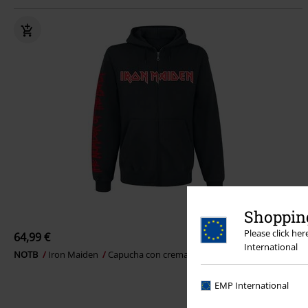
Shopping
Please click he
64,99 €
International
NOTB
Iron Maiden
Capucha con cremallera
EMP International