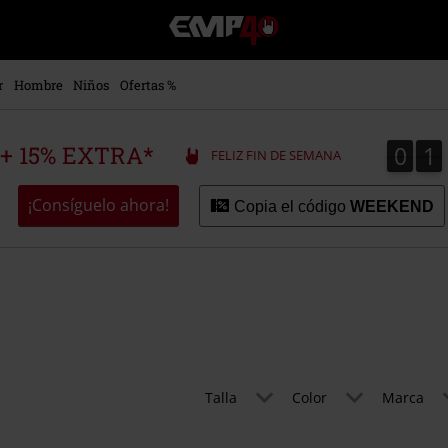
EMP
-
Música,
Películas,
r
Hombre
Niños
Ofertas %
TV
&
Gaming
0
1
0
1
 + 15% EXTRA*
FELIZ FIN DE SEMANA
Merch
-
Ropa
¡Consíguelo ahora!
Copia el código
WEEKEND
Alternativa
Talla
Color
Marca