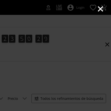
×
0
Login
2
3
5
0
2
8
2
3
5
0
2
7
7
3
9
8
Precio
Todos los refinamientos de búsqueda