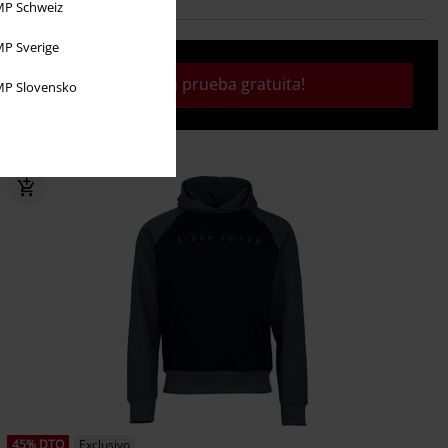
P Schweiz
P Sverige
¡Activa tu prueba gratuita!
P Slovensko
45% DTO
Exclusivo