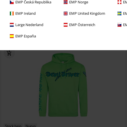
EMP Česká Republika
EMP Norge
EM
EMP Ireland
EMP United Kingdom
EM
richo con una prueba de 30 días de nuestro BACKSTAGE
Large Nederland
EMP Österreich
EM
EMP España
Stock bajo
Nuevo