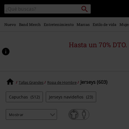
Ir al
Buscar
Buscar
contenido
en
principal
el
catálogo
Nuevo
Band Merch
Entretenimiento
Marcas
Estilo de vida
Muje
Hasta un 70% DTO.
Jerseys (603)
Tallas Grandes
Ropa de Hombre
Capuchas
(512)
Jerseys navideños
(23)