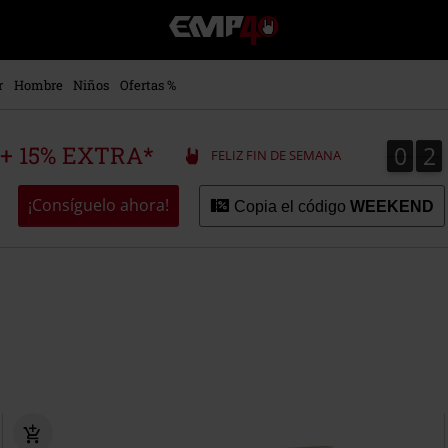
EMP
-
Música,
Películas,
r
Hombre
Niños
Ofertas %
TV
&
Gaming
0
2
0
2
 + 15% EXTRA*
FELIZ FIN DE SEMANA
Merch
-
Ropa
¡Consíguelo ahora!
Copia el código
WEEKEND
Alternativa