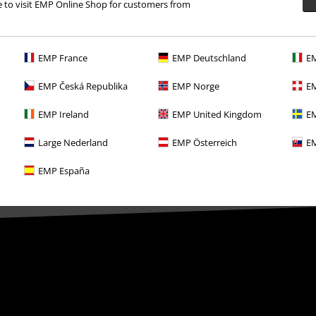
re to visit EMP Online Shop for customers from
Descuento para estudiantes
EMP Backstage Club
EMP France
EMP Deutschland
EM
EMP Česká Republika
EMP Norge
EM
EMP Ireland
EMP United Kingdom
EM
Large Nederland
EMP Österreich
EM
EMP España