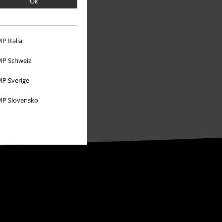
Ok
Sostenibilidad
P Italia
P Schweiz
P Sverige
P Slovensko