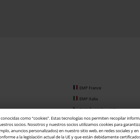
EMP France
EMP Italia
EMP Česká Republika
o conocidas como “cookies”. Estas tecnologías nos permiten recopilar inform
EMP Schweiz
tros socios. Nosotros y nuestros socios utilizamos cookies para garantizar 
mplo, anuncios personalizados) en nuestro sitio web, en redes sociales y en sit
EMP Ireland
orme a la legislación actual de la UE y que están debidamente certificados. 