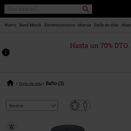
Ir al
Buscar
Buscar
contenido
en
principal
el
catálogo
Nuevo
Band Merch
Entretenimiento
Marcas
Estilo de vida
Muje
Hasta un 70% DTO.
Baño (3)
Estilo de vida