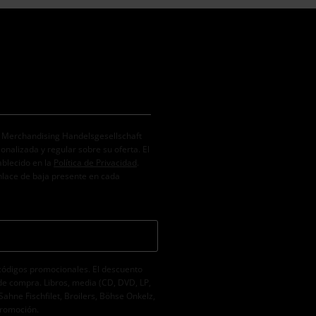
. Merchandising Handelsgesellschaft
alizada y regular sobre su oferta. El
ablecido en la
Política de Privacidad
.
nlace de baja presente en cada
códigos promocionales. El descuento
de compra. Libros, media (CD, DVD, LP,
Sahne Fischfilet, Broilers, Böhse Onkelz,
promoción.