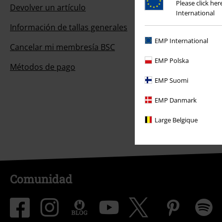
Please click he
Devolver un artículo
International
Información de tallas generales
EMP International
Cancelar mi membresía BSC
EMP Polska
Métodos de pago
EMP Suomi
EMP Danmark
Large Belgique
Comunidad