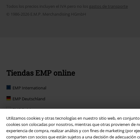
Todos los precios incluyen el IVA pero no los
gastos de transporte
© 1986-2026 E.M.P. Merchandising HGmbH
Tiendas EMP online
EMP International
EMP Deutschland
EMP Polska
Utilizamos cookies y otras tecnologías en nuestro sitio web, en conjunt
EMP Norge
cookies son colocadas por nosotros, mientras que otras provienen de nues
experiencia de compra, realizar análisis y con fines de marketing (por eje
EMP Suomi
comparten con socios que están sujetos a una decisión de adecuación conf