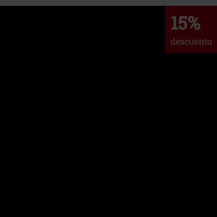
15%
descuento