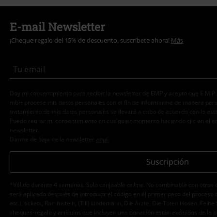
E-mail Newsletter
¡Cheque regalo del 15% de descuento, suscríbete ahora!
Más
Doy mi consentimiento para recibir la newsletter de EMP y acepto que E.M.P
mbH procese mis datos personales con el fin de informarme de manera person
tratamiento de mis datos personales se llevará a cabo de acuerdo con lo est
Puedo retirar mi consentimiento en cualquier momento haciendo clic en el e
newsletter.
Darme de baja de la newsletter
aquí
.
Suscripción
*Válido durante 4 semanas. Solo canjeable online. No combinable con otros 
será aplicado después de introducir el código en el primer paso del proceso 
etc.), tickets, Rammstein, (Till) Lindemann, Die Ärzte, Die Toten Hosen, Feine 
cheques-regalo y artículos que incluyen una donación están excluidos de la 