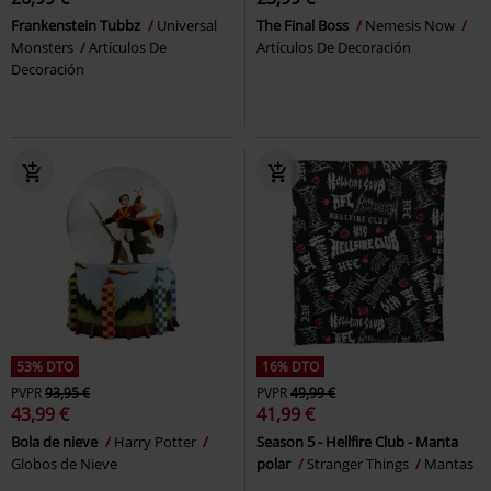
Frankenstein Tubbz
Universal
The Final Boss
Nemesis Now
Monsters
Artículos De
Artículos De Decoración
Decoración
53% DTO
16% DTO
PVPR
93,95 €
PVPR
49,99 €
43,99 €
41,99 €
Bola de nieve
Harry Potter
Season 5 - Hellfire Club - Manta
Globos de Nieve
polar
Stranger Things
Mantas