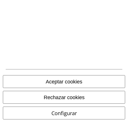
Comunidad
Aceptar cookies
Métodos de pago
Rechazar cookies
Configurar
Transferencia
bancaria por
adelantado