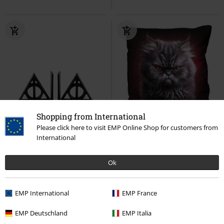
Shopping from International
%
Please click here to visit EMP Online Shop for customers from
PVPR
106,95 €
International
64,99 €
16,99 €
Deathly Hallows Bookends
Anger Management
Spiral
Ok
Harry Potter
Sujetalibros
Almohadas
EMP International
EMP France
EMP Deutschland
EMP Italia