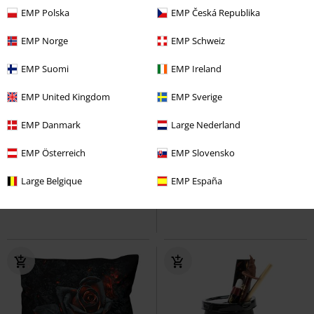
EMP Polska
EMP Česká Republika
EMP Norge
EMP Schweiz
EMP Suomi
EMP Ireland
EMP United Kingdom
EMP Sverige
EMP Danmark
Large Nederland
53,99 €
41,99 €
EMP Österreich
EMP Slovensko
Meltdown
Nemesis Now
Burnt Rose
Spiral
Mantas
Large Belgique
EMP España
Artículos De Decoración