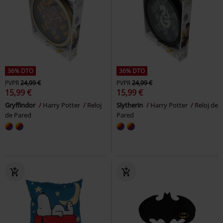
36% DTO
36% DTO
PVPR
24,99 €
PVPR
24,99 €
15,99 €
15,99 €
Gryffindor
Harry Potter
Reloj
Slytherin
Harry Potter
Reloj de
de Pared
Pared