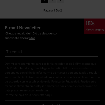
Página 1 De 2
15%
E-mail Newsletter
descuento
¡Cheque regalo del 15% de descuento,
suscríbete ahora!
Más
Doy mi consentimiento para recibir la newsletter de EMP y acepto que
E.M.P. Merchandising Handelsgesellschaft mbH procese mis datos
personales con el fin de informarme de manera personalizada y regular
sobre su oferta. El tratamiento de mis datos personales se llevará a cabo
de acuerdo con lo establecido en la
Política de Privacidad
. Puedo retirar
mi consentimiento en cualquier momento haciendo clic en el enlace de
baja presente en cada newsletter.
Darme de baja de la newsletter
aquí
.