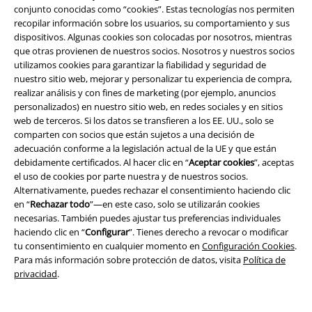
conjunto conocidas como “cookies”. Estas tecnologías nos permiten
Cheques Regalo
recopilar información sobre los usuarios, su comportamiento y sus
dispositivos. Algunas cookies son colocadas por nosotros, mientras
Descuento para estudiantes
que otras provienen de nuestros socios. Nosotros y nuestros socios
utilizamos cookies para garantizar la fiabilidad y seguridad de
EMP Backstage Club
nuestro sitio web, mejorar y personalizar tu experiencia de compra,
realizar análisis y con fines de marketing (por ejemplo, anuncios
personalizados) en nuestro sitio web, en redes sociales y en sitios
web de terceros. Si los datos se transfieren a los EE. UU., solo se
comparten con socios que están sujetos a una decisión de
Sobre EMP
adecuación conforme a la legislación actual de la UE y que están
debidamente certificados. Al hacer clic en “
Aceptar cookies
”, aceptas
EMP Eventos
el uso de cookies por parte nuestra y de nuestros socios.
Alternativamente, puedes rechazar el consentimiento haciendo clic
Programa de Afiliados
en “
Rechazar todo
”—en este caso, solo se utilizarán cookies
necesarias. También puedes ajustar tus preferencias individuales
Sostenibilidad
haciendo clic en “
Configurar
”. Tienes derecho a revocar o modificar
tu consentimiento en cualquier momento en
Configuración Cookies
.
Para más información sobre protección de datos, visita
Política de
privacidad
.