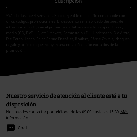
Suscripción
*Válido durante 4 semanas. Solo canjeable online. No combinable con
otros códigos promocionales. El descuento será aplicado después de
introducir el código en el primer paso del proceso de compra. Libros,
media (CD, DVD, LP, etc.), tickets, Rammstein, (Till) Lindemann, Die Ärzte,
Die Toten Hosen, Feine Sahne Fischfilet, Broilers, Böhse Onkelz, cheques-
regalo y artículos que incluyen una donación están excluidos de la
promoción.
Nuestro servicio de atención al cliente está a tu
disposición
Nos puedes contactar por teléfono de las 09:00 hasta las 15:30.
Más
información
Chat