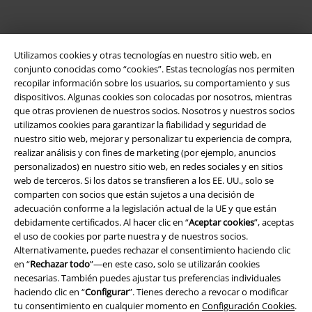
Utilizamos cookies y otras tecnologías en nuestro sitio web, en
conjunto conocidas como “cookies”. Estas tecnologías nos permiten
recopilar información sobre los usuarios, su comportamiento y sus
dispositivos. Algunas cookies son colocadas por nosotros, mientras
que otras provienen de nuestros socios. Nosotros y nuestros socios
Legal
utilizamos cookies para garantizar la fiabilidad y seguridad de
nuestro sitio web, mejorar y personalizar tu experiencia de compra,
Términos y Condiciones
realizar análisis y con fines de marketing (por ejemplo, anuncios
personalizados) en nuestro sitio web, en redes sociales y en sitios
Aviso Legal
web de terceros. Si los datos se transfieren a los EE. UU., solo se
comparten con socios que están sujetos a una decisión de
Ley protección de datos
adecuación conforme a la legislación actual de la UE y que están
debidamente certificados. Al hacer clic en “
Aceptar cookies
”, aceptas
Eliminación de residuos y protección del medioambiente
el uso de cookies por parte nuestra y de nuestros socios.
Alternativamente, puedes rechazar el consentimiento haciendo clic
en “
Rechazar todo
”—en este caso, solo se utilizarán cookies
Declaración de Conformidad
necesarias. También puedes ajustar tus preferencias individuales
haciendo clic en “
Configurar
”. Tienes derecho a revocar o modificar
Información sobre accesibilidad
tu consentimiento en cualquier momento en
Configuración Cookies
.