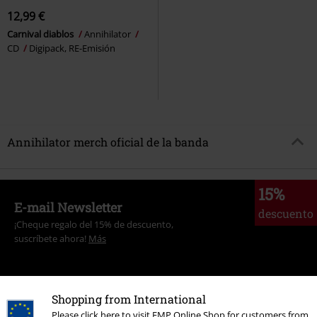
12,99 €
Carnival diablos
Annihilator
CD
Digipack, RE-Emisión
Annihilator merch oficial de la banda
15%
E-mail Newsletter
descuento
¡Cheque regalo del 15% de descuento,
suscríbete ahora!
Más
Shopping from International
Please click here to visit EMP Online Shop for customers from
Doy mi consentimiento para recibir la newsletter de EMP y acepto que