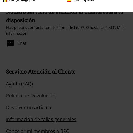
Large Belgique
EMP España
Nuestro servicio de atención al cliente está a tu
disposición
Nos puedes contactar por teléfono de las 09:00 hasta las 17:00.
Más
información
Chat
Servicio Atención al Cliente
Ayuda (FAQ)
Política de Devolución
Devolver un artículo
Información de tallas generales
Cancelar mi membresía BSC