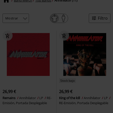
Band Merch
Top Bands
Annihilator (11)
Filtro
Stock bajo
26,99 €
26,99 €
Remains
Annihilator
LP
RE-
King of the kill
Annihilator
LP
Emisión, Portada Desplegable
RE-Emisión, Portada Desplegable