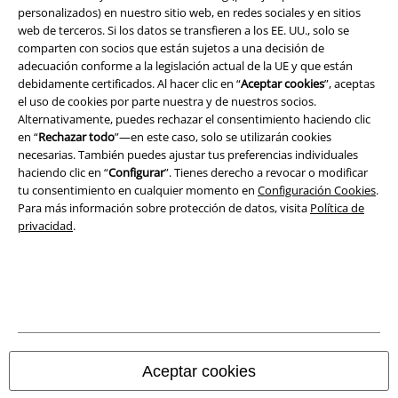
personalizados) en nuestro sitio web, en redes sociales y en sitios
web de terceros. Si los datos se transfieren a los EE. UU., solo se
Ley protección de datos
comparten con socios que están sujetos a una decisión de
adecuación conforme a la legislación actual de la UE y que están
Eliminación de residuos y protección del medioambiente
debidamente certificados. Al hacer clic en “
Aceptar cookies
”, aceptas
el uso de cookies por parte nuestra y de nuestros socios.
Declaración de Conformidad
Alternativamente, puedes rechazar el consentimiento haciendo clic
en “
Rechazar todo
”—en este caso, solo se utilizarán cookies
necesarias. También puedes ajustar tus preferencias individuales
Información sobre accesibilidad
haciendo clic en “
Configurar
”. Tienes derecho a revocar o modificar
tu consentimiento en cualquier momento en
Configuración Cookies
.
Configuración Cookies
Para más información sobre protección de datos, visita
Política de
privacidad
.
Cancelar pedido
Todos los precios incluyen el IVA pero no los
gastos de transporte
© 1986-2026 E.M.P. Merchandising HGmbH
Aceptar cookies
Tiendas EMP online