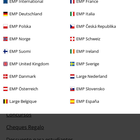
EMP International
EMP France
Ayuda (FAQ)
EMP Deutschland
EMP Italia
Política de Devolución
EMP Polska
EMP Česká Republika
Devolver un artículo
EMP Norge
EMP Schweiz
Información de tallas generales
EMP Suomi
EMP Ireland
Cancelar mi membresía BSC
EMP United Kingdom
EMP Sverige
Métodos de pago
EMP Danmark
Large Nederland
EMP Österreich
EMP Slovensko
Descuentos para ti
Large Belgique
EMP España
Concursos
Cheques Regalo
Descuento para estudiantes