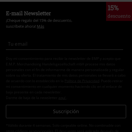
15%
E-mail Newsletter
descuento
¡Cheque regalo del 15% de descuento,
suscríbete ahora!
Más
Doy mi consentimiento para recibir la newsletter de EMP y acepto que
E.M.P. Merchandising Handelsgesellschaft mbH procese mis datos
personales con el fin de informarme de manera personalizada y regular
sobre su oferta. El tratamiento de mis datos personales se llevará a cabo
de acuerdo con lo establecido en la
Política de Privacidad
. Puedo retirar
mi consentimiento en cualquier momento haciendo clic en el enlace de
baja presente en cada newsletter.
Darme de baja de la newsletter
aquí
.
Suscripción
*Válido durante 4 semanas. Solo canjeable online. No combinable con
otros códigos promocionales. El descuento será aplicado después de