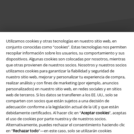
Utilizamos cookies y otras tecnologías en nuestro sitio web, en
conjunto conocidas como “cookies”. Estas tecnologías nos permiten
Legal
recopilar información sobre los usuarios, su comportamiento y sus
dispositivos. Algunas cookies son colocadas por nosotros, mientras
Términos y Condiciones
que otras provienen de nuestros socios. Nosotros y nuestros socios
utilizamos cookies para garantizar la fiabilidad y seguridad de
nuestro sitio web, mejorar y personalizar tu experiencia de compra,
Aviso Legal
realizar análisis y con fines de marketing (por ejemplo, anuncios
personalizados) en nuestro sitio web, en redes sociales y en sitios
Ley protección de datos
web de terceros. Si los datos se transfieren a los EE. UU., solo se
comparten con socios que están sujetos a una decisión de
Eliminación de residuos y protección del medioambiente
adecuación conforme a la legislación actual de la UE y que están
debidamente certificados. Al hacer clic en “
Aceptar cookies
”, aceptas
Declaración de Conformidad
el uso de cookies por parte nuestra y de nuestros socios.
Alternativamente, puedes rechazar el consentimiento haciendo clic
en “
Rechazar todo
”—en este caso, solo se utilizarán cookies
Información sobre accesibilidad