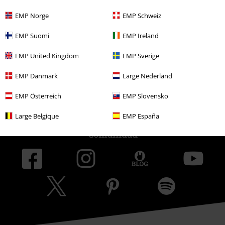
Programa de Afiliados
EMP Norge
EMP Schweiz
Sostenibilidad
EMP Suomi
EMP Ireland
EMP United Kingdom
EMP Sverige
EMP Danmark
Large Nederland
EMP Österreich
EMP Slovensko
Large Belgique
EMP España
Comunidad