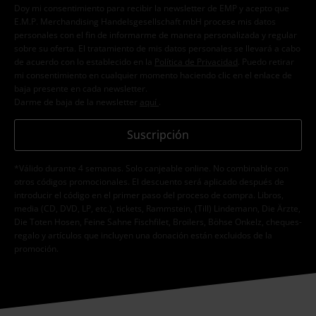
Doy mi consentimiento para recibir la newsletter de EMP y acepto que
E.M.P. Merchandising Handelsgesellschaft mbH procese mis datos
personales con el fin de informarme de manera personalizada y regular
sobre su oferta. El tratamiento de mis datos personales se llevará a cabo
de acuerdo con lo establecido en la
Política de Privacidad
. Puedo retirar
mi consentimiento en cualquier momento haciendo clic en el enlace de
baja presente en cada newsletter.
Darme de baja de la newsletter
aquí
.
Suscripción
*Válido durante 4 semanas. Solo canjeable online. No combinable con
otros códigos promocionales. El descuento será aplicado después de
introducir el código en el primer paso del proceso de compra. Libros,
media (CD, DVD, LP, etc.), tickets, Rammstein, (Till) Lindemann, Die Ärzte,
Die Toten Hosen, Feine Sahne Fischfilet, Broilers, Böhse Onkelz, cheques-
regalo y artículos que incluyen una donación están excluidos de la
promoción.