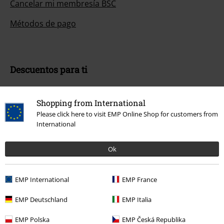
Cancelar mi membresía BSC
Métodos de pago
Descuentos para ti
Concursos
Shopping from International
Cheques Regalo
Please click here to visit EMP Online Shop for customers from
International
Descuento para estudiantes
Ok
EMP Backstage Club
EMP International
EMP France
Sobre EMP
EMP Deutschland
EMP Italia
EMP Eventos
EMP Polska
EMP Česká Republika