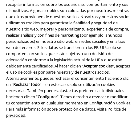
recopilar información sobre los usuarios, su comportamiento y sus
dispositivos. Algunas cookies son colocadas por nosotros, mientras
que otras provienen de nuestros socios. Nosotros y nuestros socios
Legal
utilizamos cookies para garantizar la fiabilidad y seguridad de
nuestro sitio web, mejorar y personalizar tu experiencia de compra,
Términos y Condiciones
realizar análisis y con fines de marketing (por ejemplo, anuncios
personalizados) en nuestro sitio web, en redes sociales y en sitios
Aviso Legal
web de terceros. Si los datos se transfieren a los EE. UU., solo se
comparten con socios que están sujetos a una decisión de
Ley protección de datos
adecuación conforme a la legislación actual de la UE y que están
debidamente certificados. Al hacer clic en “
Aceptar cookies
”, aceptas
el uso de cookies por parte nuestra y de nuestros socios.
Eliminación de residuos y protección del medioambiente
Alternativamente, puedes rechazar el consentimiento haciendo clic
en “
Rechazar todo
”—en este caso, solo se utilizarán cookies
Declaración de Conformidad
necesarias. También puedes ajustar tus preferencias individuales
haciendo clic en “
Configurar
”. Tienes derecho a revocar o modificar
Información sobre accesibilidad
tu consentimiento en cualquier momento en
Configuración Cookies
.
Para más información sobre protección de datos, visita
Política de
Configuración Cookies
privacidad
.
Cancelar pedido