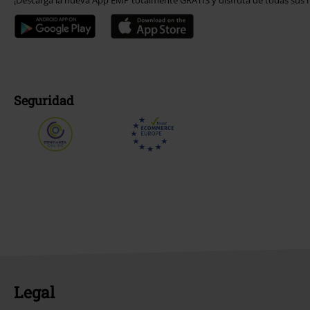
¡Descarga la nueva App EMP totalmente GRATIS y disfruta de todas sus n
Seguridad
Legal