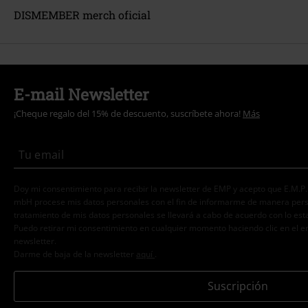
DISMEMBER merch oficial
E-mail Newsletter
¡Cheque regalo del 15% de descuento, suscríbete ahora!
Más
Doy mi consentimiento para recibir la newsletter de EMP y acepto que E.M.P
mbH procese mis datos personales con el fin de informarme de manera person
tratamiento de mis datos personales se llevará a cabo de acuerdo con lo est
Puedo retirar mi consentimiento en cualquier momento haciendo clic en el e
newsletter.
Darme de baja de la newsletter
aquí
.
Suscripción