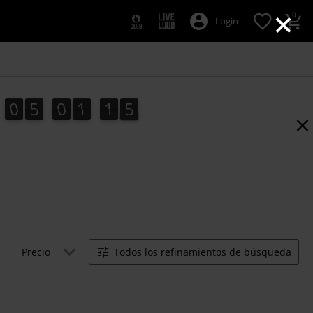
×
0
Login
0
5
0
1
1
5
0
5
0
1
1
4
6
4
5
Precio
Todos los refinamientos de búsqueda