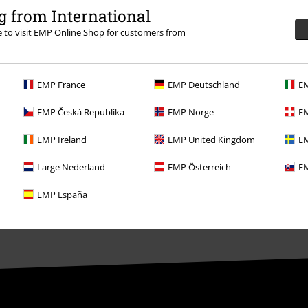
Concursos
 from International
re to visit EMP Online Shop for customers from
Cheques Regalo
Descuento para estudiantes
EMP France
EMP Deutschland
EM
EMP Backstage Club
EMP Česká Republika
EMP Norge
EM
EMP Ireland
EMP United Kingdom
EM
Large Nederland
EMP Österreich
EM
EMP España