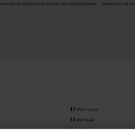
iminación de residuos y protección del medioambiente
Declaración de C
EMP France
EMP Italia
EMP Česká Republika