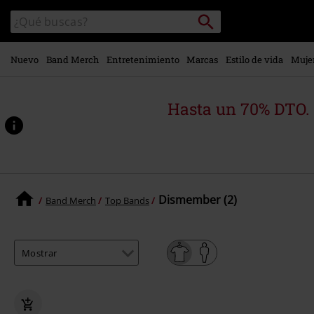
Ir al
Buscar
Buscar
contenido
en
principal
el
catálogo
Nuevo
Band Merch
Entretenimiento
Marcas
Estilo de vida
Muje
Hasta un 70% DTO.
Dismember (2)
Band Merch
Top Bands