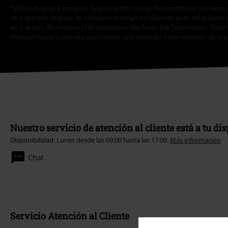
*Válido durante 4 semanas. Solo canjeable online. No combinable con otros 
será aplicado después de introducir el código en el primer paso del proceso 
etc.), tickets, Rammstein, (Till) Lindemann, Die Ärzte, Die Toten Hosen, Feine 
cheques-regalo y artículos que incluyen una donación están excluidos de la 
Nuestro servicio de atención al cliente está a tu di
Disponibilidad: Lunes desde las 09:00 hasta las 17:00.
Más información
Chat
Servicio Atención al Cliente