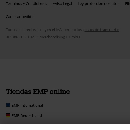
Términos y Condiciones
Aviso Legal
Ley protección de datos
El
Cancelar pedido
Todos los precios incluyen el IVA pero no los
gastos de transporte
© 1986-2026 E.M.P. Merchandising HGmbH
Tiendas EMP online
EMP International
EMP Deutschland
EMP Polska