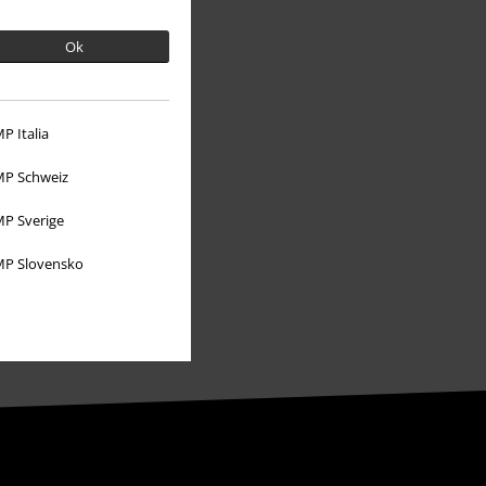
EMP Eventos
Ok
Programa de Afiliados
Sostenibilidad
P Italia
P Schweiz
P Sverige
P Slovensko