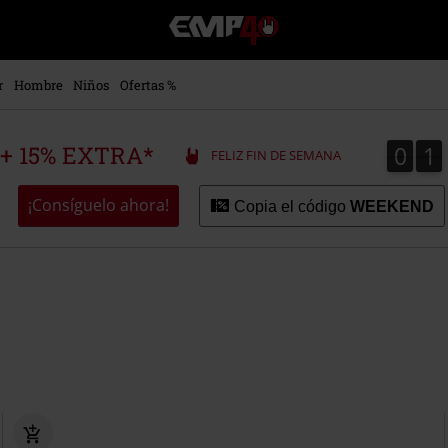
EMP
-
Música,
Películas,
r
Hombre
Niños
Ofertas %
TV
&
Gaming
0
1
0
1
 + 15% EXTRA*
FELIZ FIN DE SEMANA
Merch
-
Ropa
¡Consíguelo ahora!
Copia el código
WEEKEND
Alternativa