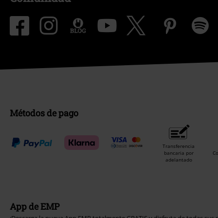
Métodos de pago
Transferencia
bancaria por
C
adelantado
App de EMP