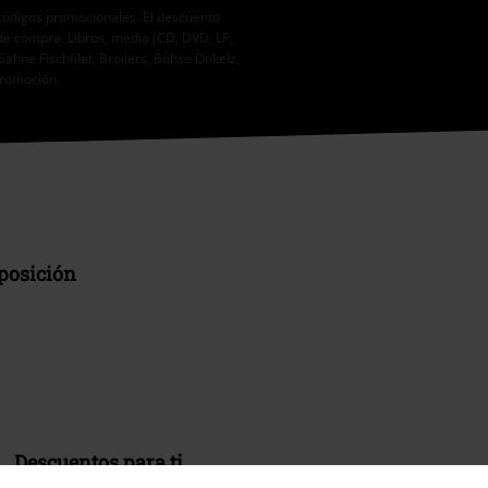
códigos promocionales. El descuento
de compra. Libros, media (CD, DVD, LP,
Sahne Fischfilet, Broilers, Böhse Onkelz,
promoción.
sposición
Descuentos para ti