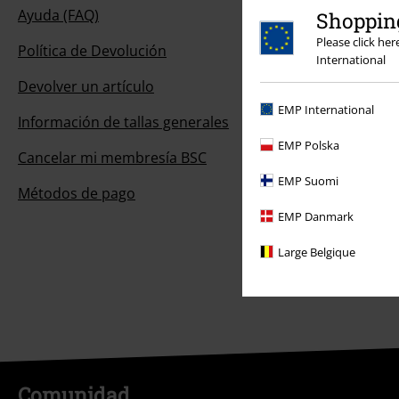
Ayuda (FAQ)
Shopping
Please click he
Política de Devolución
International
Devolver un artículo
EMP International
Información de tallas generales
EMP Polska
Cancelar mi membresía BSC
EMP Suomi
Métodos de pago
EMP Danmark
Large Belgique
Comunidad