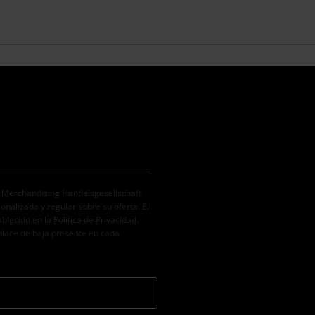
. Merchandising Handelsgesellschaft
alizada y regular sobre su oferta. El
ablecido en la
Política de Privacidad
.
nlace de baja presente en cada