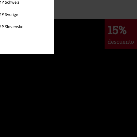
P Schweiz
P Sverige
15%
P Slovensko
descuento