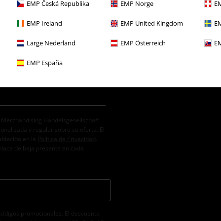
EMP Česká Republika
EMP Norge
EM
EMP Ireland
EMP United Kingdom
EM
Large Nederland
EMP Österreich
EM
EMP España
. Merchandising Handelsgesellschaft
alizada y regular sobre su oferta. El
ablecido en la
Política de Privacidad
.
nlace de baja presente en cada
códigos promocionales. El descuento