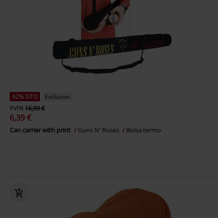
62% DTO
Exclusivo
PVPR
16,99 €
6,39 €
Can carrier with print
Guns N' Roses
Bolsa termo