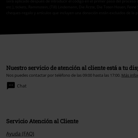
será aplicado después de introducir el código en el primer paso del proceso 
etc.), tickets, Rammstein, (Till) Lindemann, Die Ärzte, Die Toten Hosen, Feine 
cheques-regalo y artículos que incluyen una donación están excluidos de la 
Nuestro servicio de atención al cliente está a tu di
Nos puedes contactar por teléfono de las 09:00 hasta las 17:00.
Más info
Chat
Servicio Atención al Cliente
Ayuda (FAQ)