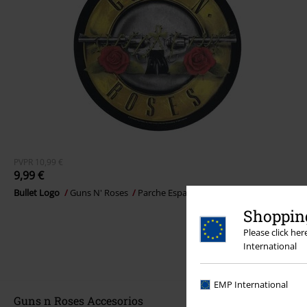
PVPR
10,99 €
9,99 €
Bullet Logo
Guns N' Roses
Parche Espalda
Shopping
Please click he
International
EMP International
Guns n Roses Accesorios