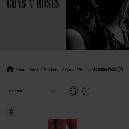
Accesorios (7)
Band Merch
Top Bands
Guns n' Roses