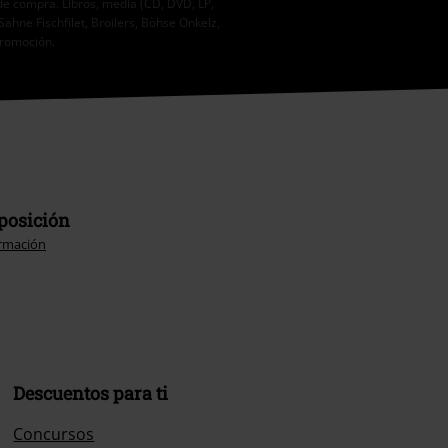
de compra. Libros, media (CD, DVD, LP,
Sahne Fischfilet, Broilers, Böhse Onkelz,
promoción.
sposición
rmación
Descuentos para ti
Concursos