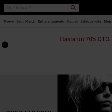
Ir al
Buscar
Buscar
contenido
en
principal
el
catálogo
Nuevo
Band Merch
Entretenimiento
Marcas
Estilo de vida
Muje
Hasta un 70% DTO.