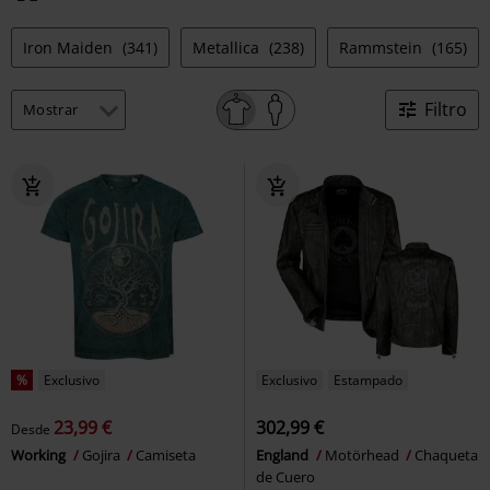
Iron Maiden
(341)
Metallica
(238)
Rammstein
(165)
Filtro
%
Exclusivo
Exclusivo
Estampado
23,99 €
302,99 €
Desde
Working
Gojira
Camiseta
England
Motörhead
Chaqueta
de Cuero