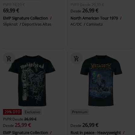
PVPR
74,99 €
PVPR
Desde
29,99 €
69,99 €
26,99 €
Desde
EMP Signature Collection
North American Tour 1979
Slipknot
Deportivas Altas
AC/DC
Camiseta
29% DTO
Exclusivo
Premium
PVPR
Desde
36,99 €
25,99 €
26,99 €
Desde
Desde
EMP Signature Collection
Rust in peace - Heavyweight