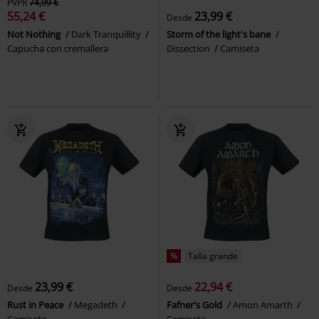
PVPR
74,99 €
55,24 €
23,99 €
Desde
Not Nothing
Dark Tranquillity
Storm of the light's bane
Capucha con cremallera
Dissection
Camiseta
%
Talla grande
23,99 €
22,94 €
Desde
Desde
Rust in Peace
Megadeth
Fafner's Gold
Amon Amarth
Camiseta
Camiseta