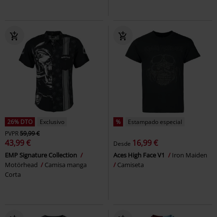
26% DTO
Exclusivo
%
Estampado especial
PVPR
59,99 €
43,99 €
16,99 €
Desde
EMP Signature Collection
Aces High Face V1
Iron Maiden
Motörhead
Camisa manga
Camiseta
Corta