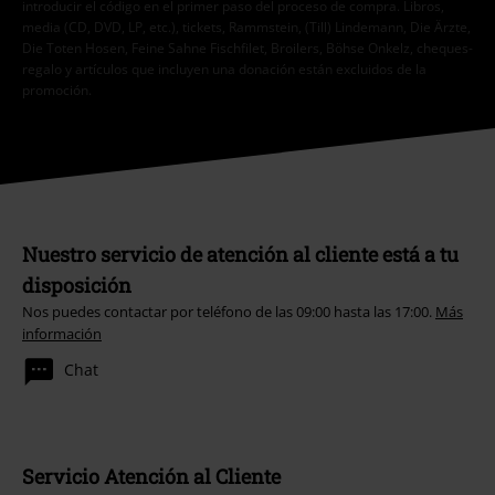
introducir el código en el primer paso del proceso de compra. Libros,
media (CD, DVD, LP, etc.), tickets, Rammstein, (Till) Lindemann, Die Ärzte,
Die Toten Hosen, Feine Sahne Fischfilet, Broilers, Böhse Onkelz, cheques-
regalo y artículos que incluyen una donación están excluidos de la
promoción.
Nuestro servicio de atención al cliente está a tu
disposición
Nos puedes contactar por teléfono de las 09:00 hasta las 17:00.
Más
información
Chat
Servicio Atención al Cliente