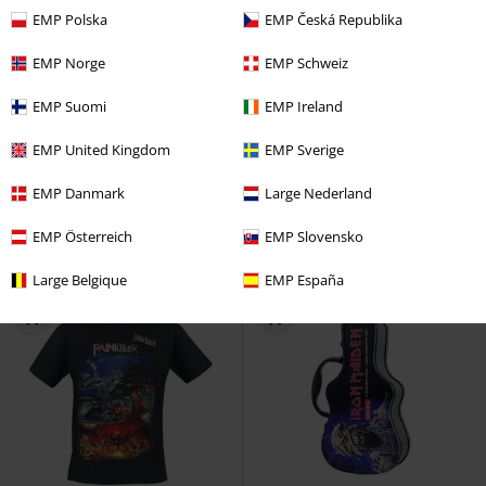
EMP Polska
EMP Česká Republika
EMP Norge
EMP Schweiz
%
Talla grande
%
Exclusivo
EMP Suomi
EMP Ireland
16,99 €
19,99 €
Desde
Desde
EMP United Kingdom
EMP Sverige
Vintage Logo
Ozzy Osbourne
Symbol Riddick
Arch Enemy
Camiseta
Camiseta
EMP Danmark
Large Nederland
EMP Österreich
EMP Slovensko
Large Belgique
EMP España