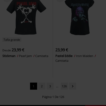
Talla grande
23,99 €
23,99 €
Desde
Stickman
Pearl Jam
Camiseta
Pastel Eddie
Iron Maiden
Camiseta
1
2
3
...
126
Página 1 De 126