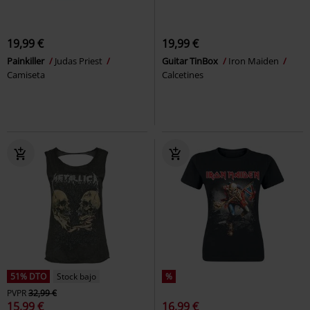
19,99 €
19,99 €
Painkiller
Judas Priest
Guitar TinBox
Iron Maiden
Camiseta
Calcetines
51% DTO
Stock bajo
%
PVPR
32,99 €
15,99 €
16,99 €