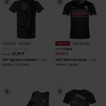
Exclusivo
Bordado
15% DTO
Talla grande
PVPR
Desde
49,99 €
PVPR
75,99 €
32,99 €
64,59 €
Desde
EMP Signature Collection
Iron
IMFC West Ham Jersey
Iron
Maiden
Camiseta
Maiden
Jersey