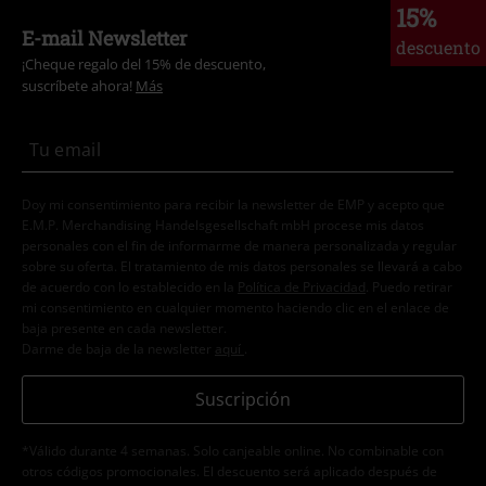
15%
E-mail Newsletter
descuento
¡Cheque regalo del 15% de descuento,
suscríbete ahora!
Más
Doy mi consentimiento para recibir la newsletter de EMP y acepto que
E.M.P. Merchandising Handelsgesellschaft mbH procese mis datos
personales con el fin de informarme de manera personalizada y regular
sobre su oferta. El tratamiento de mis datos personales se llevará a cabo
de acuerdo con lo establecido en la
Política de Privacidad
. Puedo retirar
mi consentimiento en cualquier momento haciendo clic en el enlace de
baja presente en cada newsletter.
Darme de baja de la newsletter
aquí
.
Suscripción
*Válido durante 4 semanas. Solo canjeable online. No combinable con
otros códigos promocionales. El descuento será aplicado después de