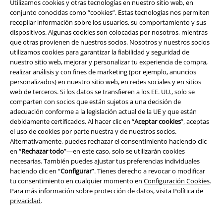
Utilizamos cookies y otras tecnologías en nuestro sitio web, en
conjunto conocidas como “cookies”. Estas tecnologías nos permiten
recopilar información sobre los usuarios, su comportamiento y sus
Legal
dispositivos. Algunas cookies son colocadas por nosotros, mientras
que otras provienen de nuestros socios. Nosotros y nuestros socios
Términos y Condiciones
utilizamos cookies para garantizar la fiabilidad y seguridad de
nuestro sitio web, mejorar y personalizar tu experiencia de compra,
Aviso Legal
realizar análisis y con fines de marketing (por ejemplo, anuncios
personalizados) en nuestro sitio web, en redes sociales y en sitios
Ley protección de datos
web de terceros. Si los datos se transfieren a los EE. UU., solo se
comparten con socios que están sujetos a una decisión de
Eliminación de residuos y protección del medioambiente
adecuación conforme a la legislación actual de la UE y que están
debidamente certificados. Al hacer clic en “
Aceptar cookies
”, aceptas
el uso de cookies por parte nuestra y de nuestros socios.
Declaración de Conformidad
Alternativamente, puedes rechazar el consentimiento haciendo clic
en “
Rechazar todo
”—en este caso, solo se utilizarán cookies
Información sobre accesibilidad
necesarias. También puedes ajustar tus preferencias individuales
haciendo clic en “
Configurar
”. Tienes derecho a revocar o modificar
Configuración Cookies
tu consentimiento en cualquier momento en
Configuración Cookies
.
Para más información sobre protección de datos, visita
Política de
Cancelar pedido
privacidad
.