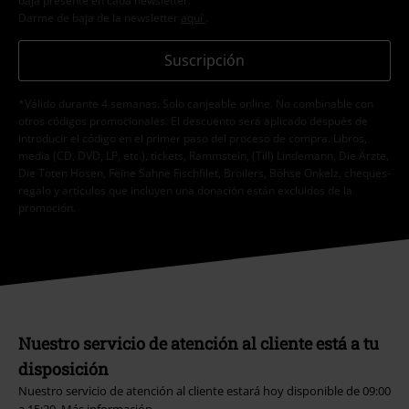
baja presente en cada newsletter.
Darme de baja de la newsletter
aquí
.
Suscripción
*Válido durante 4 semanas. Solo canjeable online. No combinable con
otros códigos promocionales. El descuento será aplicado después de
introducir el código en el primer paso del proceso de compra. Libros,
media (CD, DVD, LP, etc.), tickets, Rammstein, (Till) Lindemann, Die Ärzte,
Die Toten Hosen, Feine Sahne Fischfilet, Broilers, Böhse Onkelz, cheques-
regalo y artículos que incluyen una donación están excluidos de la
promoción.
Nuestro servicio de atención al cliente está a tu
disposición
Nuestro servicio de atención al cliente estará hoy disponible de 09:00