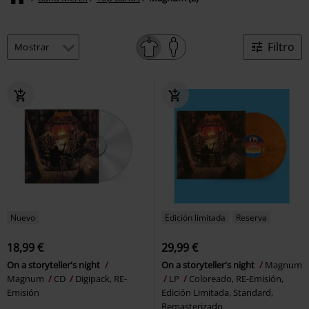
Filtro
Nuevo
Edición limitada
Reserva
18,99 €
29,99 €
On a storyteller's night
On a storyteller's night
Magnum
Magnum
CD
Digipack, RE-
LP
Coloreado, RE-Emisión,
Emisión
Edición Limitada, Standard,
Remasterizado