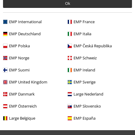
Ok
Descuentos para ti
Concursos
EMP International
EMP France
Cheques Regalo
EMP Deutschland
EMP Italia
Descuento para estudiantes
EMP Polska
EMP Česká Republika
EMP Backstage Club
EMP Norge
EMP Schweiz
EMP Suomi
EMP Ireland
Sobre EMP
EMP United Kingdom
EMP Sverige
EMP Eventos
EMP Danmark
Large Nederland
Programa de Afiliados
EMP Österreich
EMP Slovensko
Sostenibilidad
Large Belgique
EMP España