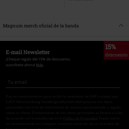
Magnum merch oficial de la banda
15%
E-mail Newsletter
descuento
¡Cheque regalo del 15% de descuento,
suscríbete ahora!
Más
Doy mi consentimiento para recibir la newsletter de EMP y acepto que
E.M.P. Merchandising Handelsgesellschaft mbH procese mis datos
personales con el fin de informarme de manera personalizada y regular
sobre su oferta. El tratamiento de mis datos personales se llevará a cabo
de acuerdo con lo establecido en la
Política de Privacidad
. Puedo retirar
mi consentimiento en cualquier momento haciendo clic en el enlace de