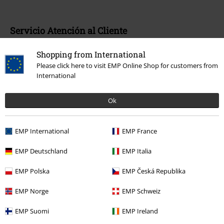
Servicio Atención al Cliente
Ayuda (FAQ)
Shopping from International
Please click here to visit EMP Online Shop for customers from
Política de Devolución
International
Devolver un artículo
Ok
Información de tallas generales
Cancelar mi membresía BSC
EMP International
EMP France
Métodos de pago
EMP Deutschland
EMP Italia
EMP Polska
EMP Česká Republika
EMP Norge
EMP Schweiz
Descuentos para ti
EMP Suomi
EMP Ireland
Concursos