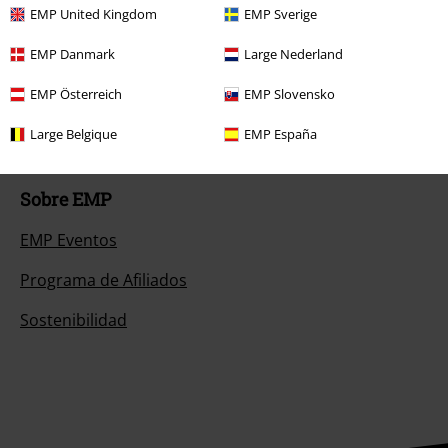
EMP United Kingdom
EMP Sverige
Cheques Regalo
EMP Danmark
Large Nederland
Descuento para estudiantes
EMP Österreich
EMP Slovensko
EMP Backstage Club
Large Belgique
EMP España
Sobre EMP
EMP Eventos
Programa de Afiliados
Sostenibilidad