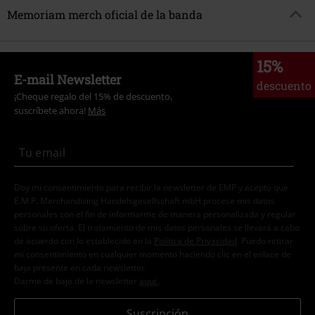
Memoriam merch oficial de la banda
15%
E-mail Newsletter
descuento
¡Cheque regalo del 15% de descuento,
suscríbete ahora!
Más
Doy mi consentimiento para recibir la newsletter de EMP y acepto que
E.M.P. Merchandising Handelsgesellschaft mbH procese mis datos
personales con el fin de informarme de manera personalizada y regular
sobre su oferta. El tratamiento de mis datos personales se llevará a cabo
de acuerdo con lo establecido en la
Política de Privacidad
. Puedo retirar
mi consentimiento en cualquier momento haciendo clic en el enlace de
baja presente en cada newsletter.
Darme de baja de la newsletter
aquí
.
Suscripción