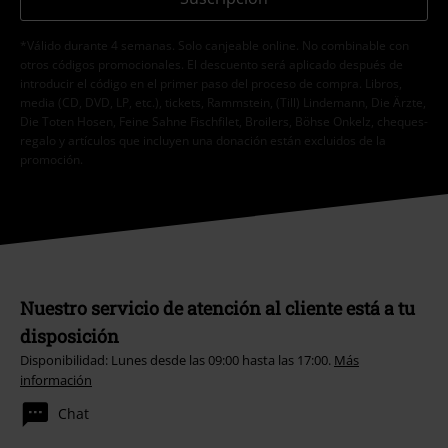
*Válido durante 4 semanas. Solo canjeable online. No combinable con
otros códigos promocionales. El descuento será aplicado después de
introducir el código en el primer paso del proceso de compra. Libros,
media (CD, DVD, LP, etc.), tickets, Rammstein, (Till) Lindemann, Die Ärzte,
Die Toten Hosen, Feine Sahne Fischfilet, Broilers, Böhse Onkelz, cheques-
regalo y artículos que incluyen una donación están excluidos de la
promoción.
Nuestro servicio de atención al cliente está a tu
disposición
Disponibilidad: Lunes desde las 09:00 hasta las 17:00.
Más
información
Chat