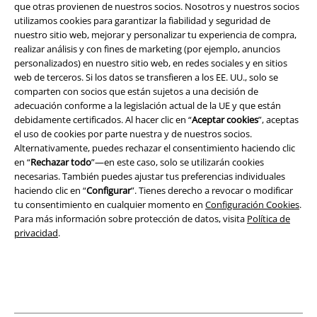
que otras provienen de nuestros socios. Nosotros y nuestros socios
Términos y Condiciones
utilizamos cookies para garantizar la fiabilidad y seguridad de
nuestro sitio web, mejorar y personalizar tu experiencia de compra,
Aviso Legal
realizar análisis y con fines de marketing (por ejemplo, anuncios
personalizados) en nuestro sitio web, en redes sociales y en sitios
web de terceros. Si los datos se transfieren a los EE. UU., solo se
Ley protección de datos
comparten con socios que están sujetos a una decisión de
adecuación conforme a la legislación actual de la UE y que están
Eliminación de residuos y protección del medioambiente
debidamente certificados. Al hacer clic en “
Aceptar cookies
”, aceptas
el uso de cookies por parte nuestra y de nuestros socios.
Declaración de Conformidad
Alternativamente, puedes rechazar el consentimiento haciendo clic
en “
Rechazar todo
”—en este caso, solo se utilizarán cookies
Información sobre accesibilidad
necesarias. También puedes ajustar tus preferencias individuales
haciendo clic en “
Configurar
”. Tienes derecho a revocar o modificar
tu consentimiento en cualquier momento en
Configuración Cookies
.
Configuración Cookies
Para más información sobre protección de datos, visita
Política de
privacidad
.
Cancelar pedido
Todos los precios incluyen el IVA pero no los
gastos de transporte
© 1986-2026 E.M.P. Merchandising HGmbH