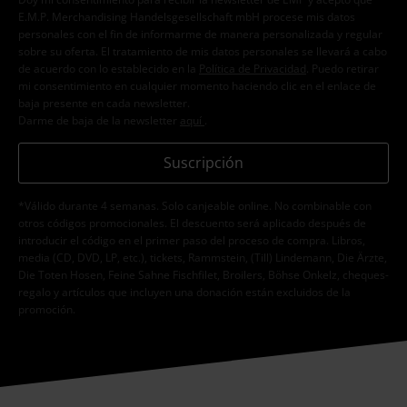
E.M.P. Merchandising Handelsgesellschaft mbH procese mis datos
personales con el fin de informarme de manera personalizada y regular
sobre su oferta. El tratamiento de mis datos personales se llevará a cabo
de acuerdo con lo establecido en la
Política de Privacidad
. Puedo retirar
mi consentimiento en cualquier momento haciendo clic en el enlace de
baja presente en cada newsletter.
Darme de baja de la newsletter
aquí
.
Suscripción
*Válido durante 4 semanas. Solo canjeable online. No combinable con
otros códigos promocionales. El descuento será aplicado después de
introducir el código en el primer paso del proceso de compra. Libros,
media (CD, DVD, LP, etc.), tickets, Rammstein, (Till) Lindemann, Die Ärzte,
Die Toten Hosen, Feine Sahne Fischfilet, Broilers, Böhse Onkelz, cheques-
regalo y artículos que incluyen una donación están excluidos de la
promoción.