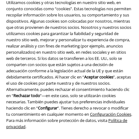
Utilizamos cookies y otras tecnologías en nuestro sitio web, en
conjunto conocidas como “cookies”. Estas tecnologías nos permiten
recopilar información sobre los usuarios, su comportamiento y sus
dispositivos. Algunas cookies son colocadas por nosotros, mientras
que otras provienen de nuestros socios. Nosotros y nuestros socios
utilizamos cookies para garantizar la fiabilidad y seguridad de
nuestro sitio web, mejorar y personalizar tu experiencia de compra,
realizar análisis y con fines de marketing (por ejemplo, anuncios
Legal
personalizados) en nuestro sitio web, en redes sociales y en sitios
web de terceros. Si los datos se transfieren a los EE. UU., solo se
Términos y Condiciones
comparten con socios que están sujetos a una decisión de
adecuación conforme a la legislación actual de la UE y que están
Aviso Legal
debidamente certificados. Al hacer clic en “
Aceptar cookies
”, aceptas
el uso de cookies por parte nuestra y de nuestros socios.
Alternativamente, puedes rechazar el consentimiento haciendo clic
Ley protección de datos
en “
Rechazar todo
”—en este caso, solo se utilizarán cookies
necesarias. También puedes ajustar tus preferencias individuales
Eliminación de residuos y protección del medioambiente
haciendo clic en “
Configurar
”. Tienes derecho a revocar o modificar
tu consentimiento en cualquier momento en
Configuración Cookies
.
Declaración de Conformidad
Para más información sobre protección de datos, visita
Política de
privacidad
.
Información sobre accesibilidad