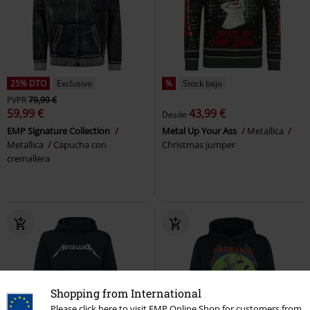
25% DTO
Exclusivo
%
Stock bajo
PVPR
79,99 €
59,99 €
43,99 €
Desde
EMP Signature Collection
Metal Up Your Ass
Metallica
Metallica
Capucha con
Christmas jumper
cremallera
Shopping from International
Please click here to visit EMP Online Shop for customers from