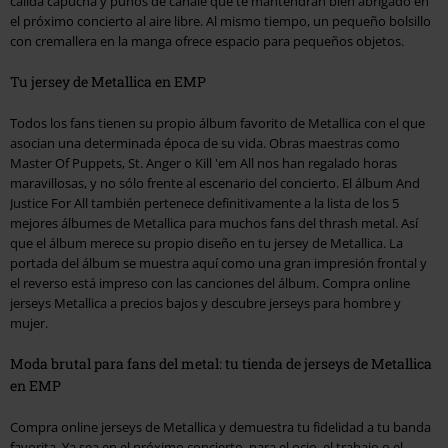
cálida capucha y puños de canalé que te mantendrán bien abrigado en
el próximo concierto al aire libre. Al mismo tiempo, un pequeño bolsillo
con cremallera en la manga ofrece espacio para pequeños objetos.
Tu jersey de Metallica en EMP
Todos los fans tienen su propio álbum favorito de Metallica con el que
asocian una determinada época de su vida. Obras maestras como
Master Of Puppets, St. Anger o Kill 'em All nos han regalado horas
maravillosas, y no sólo frente al escenario del concierto. El álbum And
Justice For All también pertenece definitivamente a la lista de los 5
mejores álbumes de Metallica para muchos fans del thrash metal. Así
que el álbum merece su propio diseño en tu jersey de Metallica. La
portada del álbum se muestra aquí como una gran impresión frontal y
el reverso está impreso con las canciones del álbum. Compra online
jerseys Metallica a precios bajos y descubre jerseys para hombre y
mujer.
Moda brutal para fans del metal: tu tienda de jerseys de Metallica
en EMP
Compra online jerseys de Metallica y demuestra tu fidelidad a tu banda
favorita. Ya sea en el próximo concierto, para el ocio, el trabajo o el