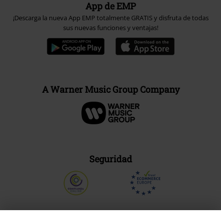
App de EMP
¡Descarga la nueva App EMP totalmente GRATIS y disfruta de todas
sus nuevas funciones y ventajas!
A Warner Music Group Company
Seguridad