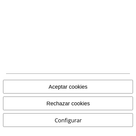
App de EMP
¡Descarga la nueva App EMP totalmente GRATIS y disfruta de todas
sus nuevas funciones y ventajas!
A Warner Music Group Company
Aceptar cookies
Rechazar cookies
Seguridad
Configurar