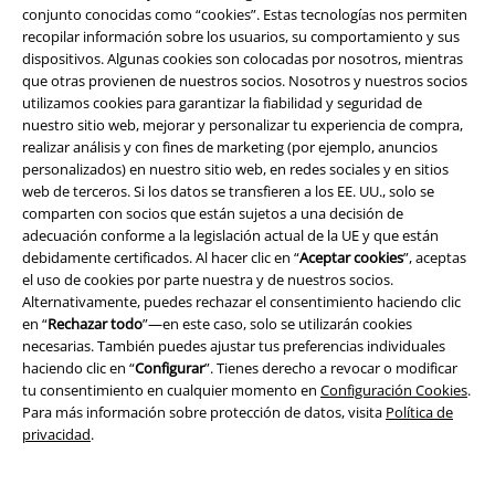
conjunto conocidas como “cookies”. Estas tecnologías nos permiten
recopilar información sobre los usuarios, su comportamiento y sus
dispositivos. Algunas cookies son colocadas por nosotros, mientras
que otras provienen de nuestros socios. Nosotros y nuestros socios
utilizamos cookies para garantizar la fiabilidad y seguridad de
Métodos de pago
nuestro sitio web, mejorar y personalizar tu experiencia de compra,
realizar análisis y con fines de marketing (por ejemplo, anuncios
personalizados) en nuestro sitio web, en redes sociales y en sitios
web de terceros. Si los datos se transfieren a los EE. UU., solo se
Transferencia
comparten con socios que están sujetos a una decisión de
bancaria por
adelantado
adecuación conforme a la legislación actual de la UE y que están
debidamente certificados. Al hacer clic en “
Aceptar cookies
”, aceptas
el uso de cookies por parte nuestra y de nuestros socios.
Contrareembolso
Alternativamente, puedes rechazar el consentimiento haciendo clic
en “
Rechazar todo
”—en este caso, solo se utilizarán cookies
necesarias. También puedes ajustar tus preferencias individuales
haciendo clic en “
Configurar
”. Tienes derecho a revocar o modificar
Envío
tu consentimiento en cualquier momento en
Configuración Cookies
.
Para más información sobre protección de datos, visita
Política de
privacidad
.
CORREOS RECOGIDA
CORREOS ENTREGA
EN OFICINA
A DOMICILIO