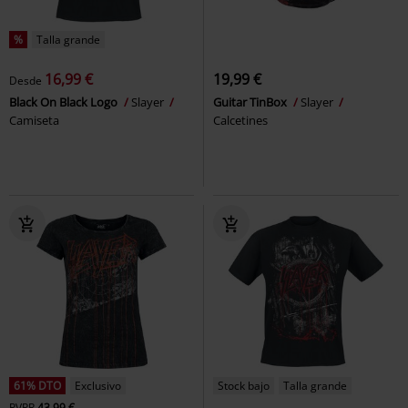
%
Talla grande
16,99 €
19,99 €
Desde
Black On Black Logo
Slayer
Guitar TinBox
Slayer
Camiseta
Calcetines
61% DTO
Exclusivo
Stock bajo
Talla grande
PVPR
43,99 €