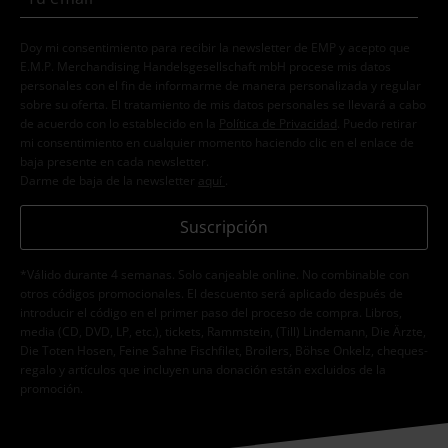
Doy mi consentimiento para recibir la newsletter de EMP y acepto que
E.M.P. Merchandising Handelsgesellschaft mbH procese mis datos
personales con el fin de informarme de manera personalizada y regular
sobre su oferta. El tratamiento de mis datos personales se llevará a cabo
de acuerdo con lo establecido en la
Política de Privacidad
. Puedo retirar
mi consentimiento en cualquier momento haciendo clic en el enlace de
baja presente en cada newsletter.
Darme de baja de la newsletter
aquí
.
Suscripción
*Válido durante 4 semanas. Solo canjeable online. No combinable con
otros códigos promocionales. El descuento será aplicado después de
introducir el código en el primer paso del proceso de compra. Libros,
media (CD, DVD, LP, etc.), tickets, Rammstein, (Till) Lindemann, Die Ärzte,
Die Toten Hosen, Feine Sahne Fischfilet, Broilers, Böhse Onkelz, cheques-
regalo y artículos que incluyen una donación están excluidos de la
promoción.