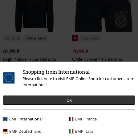
Exclusivo
Talla grande
%
Stock bajo
64,99 €
26,99 €
Logo
Slayer
Sudadera con
Circle
Slayer
Pantalones
capucha
cortos
Shopping from International
Please click here to visit EMP Online Shop for customers from
International
Ok
EMP International
EMP France
EMP Deutschland
EMP Italia