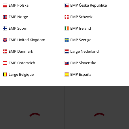
EMP Polska
EMP Česká Republika
Stock bajo
%
Stock bajo
EMP Norge
EMP Schweiz
24,99 €
22,94 €
EMP Suomi
EMP Ireland
Desde
World Sacrifice
Slayer
Top
Logo - Heavyweight
Slayer
EMP United Kingdom
EMP Sverige
tirante ancho
Camiseta
EMP Danmark
Large Nederland
EMP Österreich
EMP Slovensko
Large Belgique
EMP España