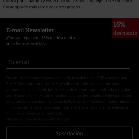
música por separado y están bajo sus propios manejos. Este concepto
fue adoptado más tarde por otros grupos.
15%
E-mail Newsletter
descuento
¡Cheque regalo del 15% de descuento,
suscríbete ahora!
Más
Doy mi consentimiento para recibir la newsletter de EMP y acepto que
E.M.P. Merchandising Handelsgesellschaft mbH procese mis datos
personales con el fin de informarme de manera personalizada y regular
sobre su oferta. El tratamiento de mis datos personales se llevará a cabo
de acuerdo con lo establecido en la
Política de Privacidad
. Puedo retirar
mi consentimiento en cualquier momento haciendo clic en el enlace de
baja presente en cada newsletter.
Darme de baja de la newsletter
aquí
.
Suscripción