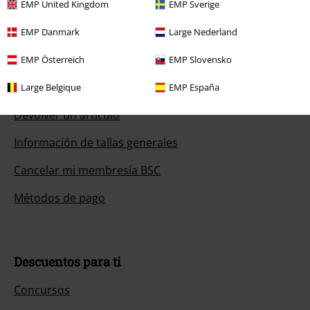
EMP United Kingdom
EMP Sverige
Servicio Atención al Cliente
EMP Danmark
Large Nederland
Ayuda (FAQ)
EMP Österreich
EMP Slovensko
Política de Devolución
Large Belgique
EMP España
Devolver un artículo
Información de tallas generales
Cancelar mi membresía BSC
Métodos de pago
Descuentos para ti
Concursos