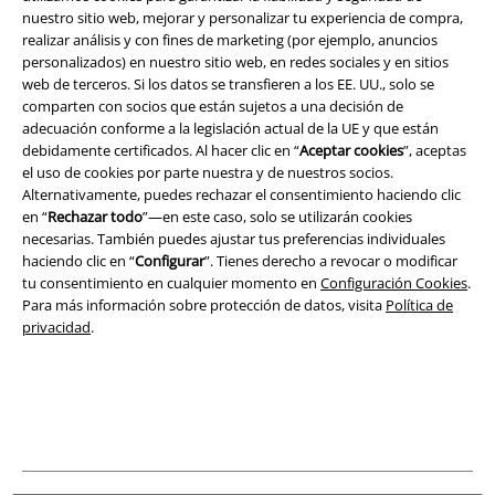
Términos y Condiciones
nuestro sitio web, mejorar y personalizar tu experiencia de compra,
realizar análisis y con fines de marketing (por ejemplo, anuncios
Aviso Legal
personalizados) en nuestro sitio web, en redes sociales y en sitios
web de terceros. Si los datos se transfieren a los EE. UU., solo se
Ley protección de datos
comparten con socios que están sujetos a una decisión de
adecuación conforme a la legislación actual de la UE y que están
debidamente certificados. Al hacer clic en “
Aceptar cookies
”, aceptas
Eliminación de residuos y protección del medioambiente
el uso de cookies por parte nuestra y de nuestros socios.
Alternativamente, puedes rechazar el consentimiento haciendo clic
Declaración de Conformidad
en “
Rechazar todo
”—en este caso, solo se utilizarán cookies
necesarias. También puedes ajustar tus preferencias individuales
Información sobre accesibilidad
haciendo clic en “
Configurar
”. Tienes derecho a revocar o modificar
tu consentimiento en cualquier momento en
Configuración Cookies
.
Configuración Cookies
Para más información sobre protección de datos, visita
Política de
privacidad
.
Cancelar pedido
Todos los precios incluyen el IVA pero no los
gastos de transporte
© 1986-2026 E.M.P. Merchandising HGmbH