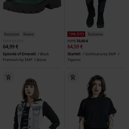
Exclusivo
Nuevo
19% DTO
Exclusivo
PVPR
69,99 €
PVPR
79,99 €
64,99 €
64,59 €
Episode of Emerald
Black
Skarlett
Gothicana by EMP
Premium by EMP
Botas
Tejanos