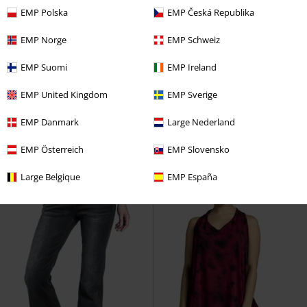
EMP Polska
EMP Česká Republika
EMP Norge
EMP Schweiz
23% DTO
Exclusivo
23% DTO
Exclusivo
PVPR
59,99 €
PVPR
Desde
59,99 €
EMP Suomi
EMP Ireland
45,89 €
45,89 €
Desde
EMP United Kingdom
EMP Sverige
Walk The Line
RED by EMP
Let It Rock
RED by EMP
Deportivas Altas
Capucha con cremallera
EMP Danmark
Large Nederland
EMP Österreich
EMP Slovensko
Large Belgique
EMP España