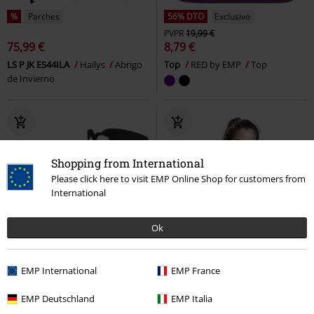
%
Parches
56% DTO
Exclusivo
PVPR
19,99 €
75,99 €
8,79 €
LS P JK ES44ILA
Hailys
Abrigo
Top
RED by EMP
Top
de Invierno
Shopping from International
Please click here to visit EMP Online Shop for customers from
International
Ok
EMP International
EMP France
EMP Deutschland
EMP Italia