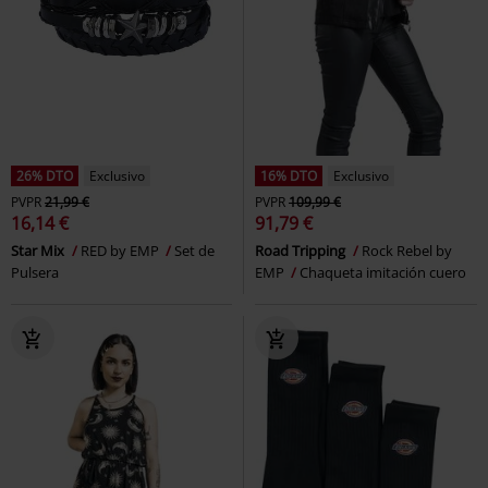
26% DTO
Exclusivo
16% DTO
Exclusivo
PVPR
21,99 €
PVPR
109,99 €
16,14 €
91,79 €
Star Mix
RED by EMP
Set de
Road Tripping
Rock Rebel by
Pulsera
EMP
Chaqueta imitación cuero