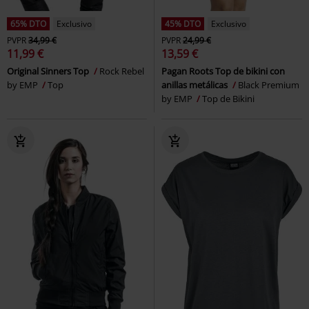
65% DTO
Exclusivo
45% DTO
Exclusivo
PVPR
34,99 €
PVPR
24,99 €
11,99 €
13,59 €
Original Sinners Top
Rock Rebel
Pagan Roots Top de bikini con
by EMP
Top
anillas metálicas
Black Premium
by EMP
Top de Bikini