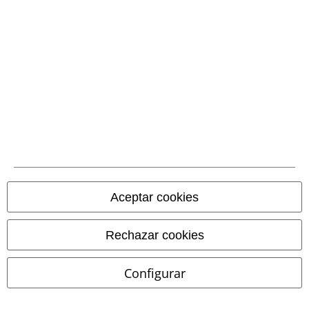
PVPR
19,99 €
19,99 €
15,99 €
ONLCHLOE LACE S.S THONG 3-
Cute Morbid
Full Volume by
PACK ACC NOOS
Only
EMP
Top
Calzoncillos
Aceptar cookies
Rechazar cookies
Configurar