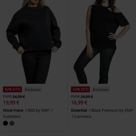
42% DTO
Exclusivo
32% DTO
Exclusivo
PVPR
34,99 €
PVPR
24,99 €
19,99 €
16,99 €
Must-Have
RED by EMP
Essential
Black Premium by EMP
Sudadera
Camiseta