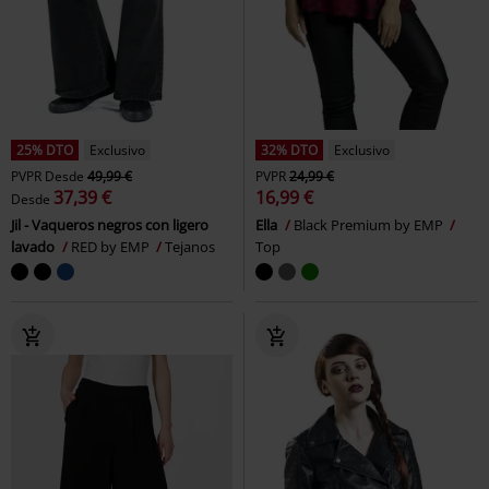
25% DTO
Exclusivo
32% DTO
Exclusivo
PVPR
Desde
49,99 €
PVPR
24,99 €
37,39 €
16,99 €
Desde
Jil - Vaqueros negros con ligero
Ella
Black Premium by EMP
lavado
RED by EMP
Tejanos
Top