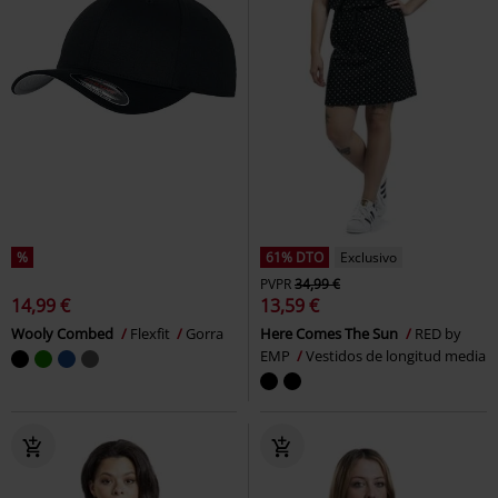
%
61% DTO
Exclusivo
PVPR
34,99 €
14,99 €
13,59 €
Wooly Combed
Flexfit
Gorra
Here Comes The Sun
RED by
EMP
Vestidos de longitud media