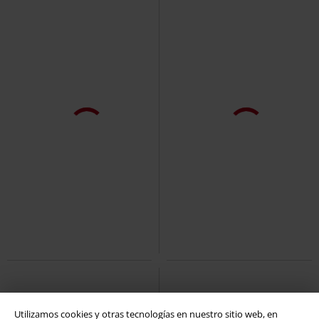
%
%
Pack de 3
18,99 €
19,99 €
Orcutt
Dickies
Cinturón
ONLCHLOE LACE BRAZIL 3-PACK
Utilizamos cookies y otras tecnologías en nuestro sitio web, en