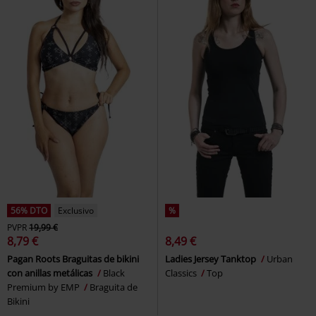
56% DTO
Exclusivo
%
PVPR
19,99 €
8,79 €
8,49 €
Pagan Roots Braguitas de bikini
Ladies Jersey Tanktop
Urban
con anillas metálicas
Black
Classics
Top
Premium by EMP
Braguita de
Bikini