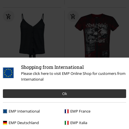
Shopping from International
%
Stock bajo
60% DTO
Exclusivo
Please click here to visit EMP Online Shop for customers from
PVPR
39,99 €
International
13,59 €
15,99 €
Desde
Jule
Forplay
Top atado al
Rebel Soul
Rock Rebel by EMP
cuello
Camiseta
Ok
EMP International
EMP France
EMP Deutschland
EMP Italia