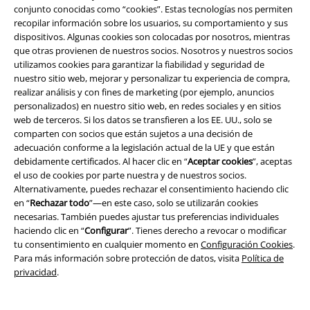
conjunto conocidas como “cookies”. Estas tecnologías nos permiten
Cheques Regalo
recopilar información sobre los usuarios, su comportamiento y sus
dispositivos. Algunas cookies son colocadas por nosotros, mientras
Descuento para estudiantes
que otras provienen de nuestros socios. Nosotros y nuestros socios
utilizamos cookies para garantizar la fiabilidad y seguridad de
EMP Backstage Club
nuestro sitio web, mejorar y personalizar tu experiencia de compra,
realizar análisis y con fines de marketing (por ejemplo, anuncios
personalizados) en nuestro sitio web, en redes sociales y en sitios
web de terceros. Si los datos se transfieren a los EE. UU., solo se
comparten con socios que están sujetos a una decisión de
Sobre EMP
adecuación conforme a la legislación actual de la UE y que están
debidamente certificados. Al hacer clic en “
Aceptar cookies
”, aceptas
EMP Eventos
el uso de cookies por parte nuestra y de nuestros socios.
Alternativamente, puedes rechazar el consentimiento haciendo clic
Programa de Afiliados
en “
Rechazar todo
”—en este caso, solo se utilizarán cookies
necesarias. También puedes ajustar tus preferencias individuales
Sostenibilidad
haciendo clic en “
Configurar
”. Tienes derecho a revocar o modificar
tu consentimiento en cualquier momento en
Configuración Cookies
.
Para más información sobre protección de datos, visita
Política de
privacidad
.