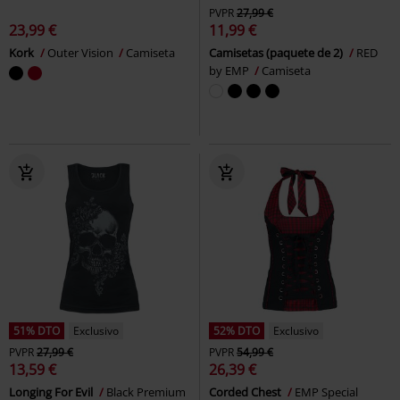
PVPR
27,99 €
23,99 €
11,99 €
Kork
Outer Vision
Camiseta
Camisetas (paquete de 2)
RED
by EMP
Camiseta
51% DTO
Exclusivo
52% DTO
Exclusivo
PVPR
27,99 €
PVPR
54,99 €
13,59 €
26,39 €
Longing For Evil
Black Premium
Corded Chest
EMP Special