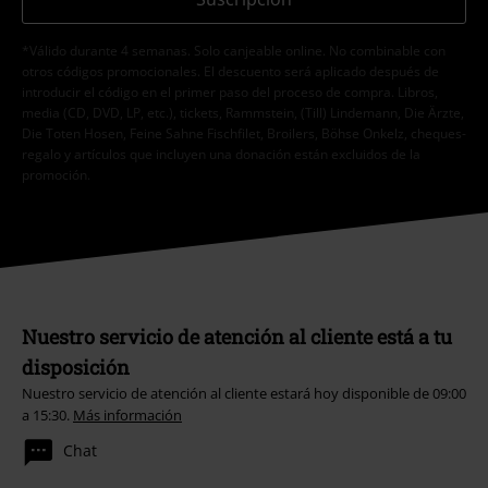
*Válido durante 4 semanas. Solo canjeable online. No combinable con
otros códigos promocionales. El descuento será aplicado después de
introducir el código en el primer paso del proceso de compra. Libros,
media (CD, DVD, LP, etc.), tickets, Rammstein, (Till) Lindemann, Die Ärzte,
Die Toten Hosen, Feine Sahne Fischfilet, Broilers, Böhse Onkelz, cheques-
regalo y artículos que incluyen una donación están excluidos de la
promoción.
Nuestro servicio de atención al cliente está a tu
disposición
Nuestro servicio de atención al cliente estará hoy disponible de 09:00
a 15:30.
Más información
Chat