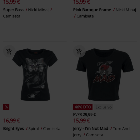
15,99 €
15,99 €
Super Bass
Nicki Minaj
Pink Baroque Frame
Nicki Minaj
Camiseta
Camiseta
%
46% DTO
Exclusivo
PVPR
29,99 €
16,99 €
15,99 €
Bright Eyes
Spiral
Camiseta
Jerry - I'm Not Mad
Tom And
Jerry
Camiseta