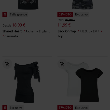
%
Talla grande
52% DTO
Exclusivo
PVPR
24,99 €
18,99 €
11,99 €
Desde
Shared Heart
Alchemy England
Back On Top
R.E.D. by EMP
Camiseta
Top
%
Exclusivo
57% DTO
Exclusivo