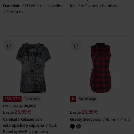
Dunedain
El Señor de los Anillos
Kali
In Flames
Camiseta
Camiseta
35% DTO
Exclusivo
%
Stock bajo
PVPR
Desde
39,99 €
25,99 €
26,39 €
Desde
Desde
Camiseta Relaxed con
Gracey Sleeveless
Brandit
Top
estampados y capucha
Rock
Rebel by EMP
Camiseta