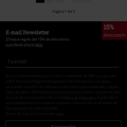
Página 1 De 5
15%
E-mail Newsletter
descuento
¡Cheque regalo del 15% de descuento,
suscríbete ahora!
Más
Doy mi consentimiento para recibir la newsletter de EMP y acepto que
E.M.P. Merchandising Handelsgesellschaft mbH procese mis datos
personales con el fin de informarme de manera personalizada y regular
sobre su oferta. El tratamiento de mis datos personales se llevará a cabo
de acuerdo con lo establecido en la
Política de Privacidad
. Puedo retirar
mi consentimiento en cualquier momento haciendo clic en el enlace de
baja presente en cada newsletter.
Darme de baja de la newsletter
aquí
.
Suscripción