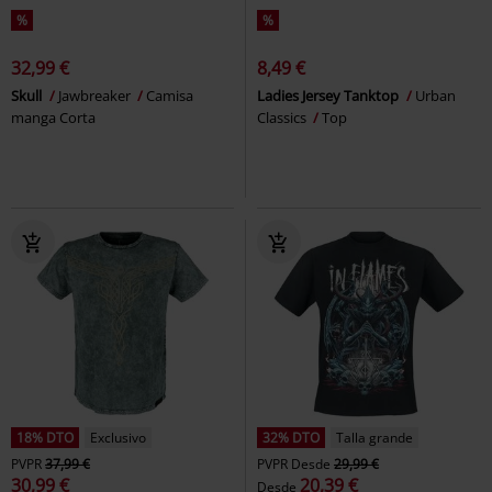
%
%
32,99 €
8,49 €
Skull
Jawbreaker
Camisa
Ladies Jersey Tanktop
Urban
manga Corta
Classics
Top
18% DTO
Exclusivo
32% DTO
Talla grande
PVPR
37,99 €
PVPR
Desde
29,99 €
30,99 €
20,39 €
Desde