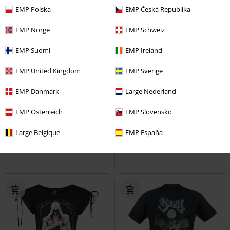
EMP Polska
EMP Česká Republika
EMP Norge
EMP Schweiz
EMP Suomi
EMP Ireland
EMP United Kingdom
EMP Sverige
31% DTO
Exclusivo
%
Exclusivo
EMP Danmark
Large Nederland
PVPR
37,99 €
25,99 €
16,99 €
EMP Österreich
EMP Slovensko
Mirage
Assassin's Creed
Hellfire Engine
Hellfire Engine
Camiseta
Camiseta
Large Belgique
EMP España