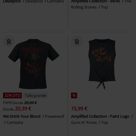
Deadpool
Deadpool
Camiseta
Amplified Collection - 94/95
The
Rolling Stones
Top
32% DTO
Talla grande
%
PVPR
Desde
29,99 €
20,39 €
15,99 €
Desde
We Drink Your Blood
Powerwolf
Amplified Collection - Paint Logo
Camiseta
Guns N' Roses
Top