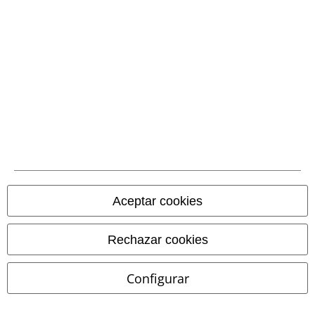
Comunidad
Aceptar cookies
Métodos de pago
Rechazar cookies
Configurar
Transferencia
bancaria por
adelantado