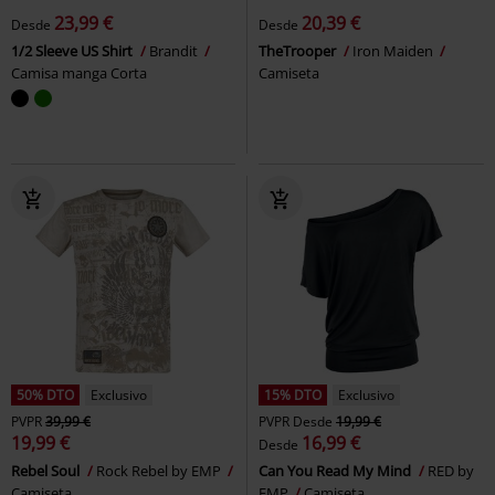
23,99 €
20,39 €
Desde
Desde
1/2 Sleeve US Shirt
Brandit
TheTrooper
Iron Maiden
Camisa manga Corta
Camiseta
50% DTO
Exclusivo
15% DTO
Exclusivo
PVPR
39,99 €
PVPR
Desde
19,99 €
19,99 €
16,99 €
Desde
Rebel Soul
Rock Rebel by EMP
Can You Read My Mind
RED by
Camiseta
EMP
Camiseta