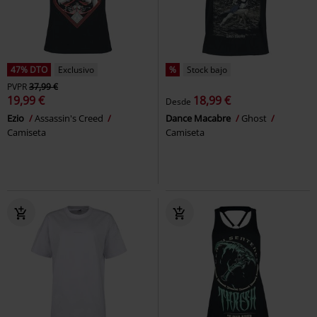
47% DTO
Exclusivo
%
Stock bajo
PVPR
37,99 €
19,99 €
18,99 €
Desde
Ezio
Assassin's Creed
Dance Macabre
Ghost
Camiseta
Camiseta