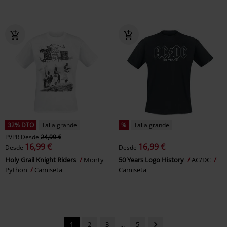
32% DTO
Talla grande
%
Talla grande
PVPR
Desde
24,99 €
16,99 €
16,99 €
Desde
Desde
Holy Grail Knight Riders
Monty
50 Years Logo History
AC/DC
Python
Camiseta
Camiseta
1
2
3
...
5