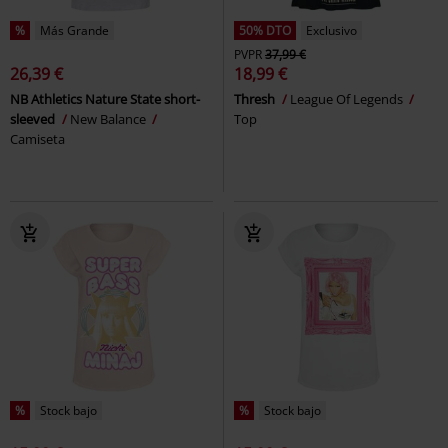
%
Más Grande
50% DTO
Exclusivo
PVPR
37,99 €
26,39 €
18,99 €
NB Athletics Nature State short-
Thresh
League Of Legends
sleeved
New Balance
Top
Camiseta
%
Stock bajo
%
Stock bajo