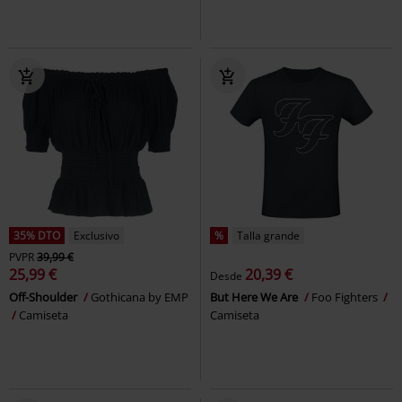
35% DTO
Exclusivo
%
Talla grande
PVPR
39,99 €
25,99 €
20,39 €
Desde
Off-Shoulder
Gothicana by EMP
But Here We Are
Foo Fighters
Camiseta
Camiseta