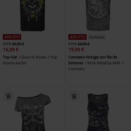
43% DTO
42% DTO
Exclusivo
PVPR
29,99 €
PVPR
34,99 €
16,99 €
19,99 €
Top Hat
Guns N' Roses
Top
Camiseta Vintage con fila de
tirante ancho
botones
Rock Rebel by EMP
Camiseta