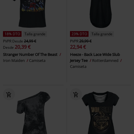
18% DTO
Talla grande
23% DTO
Talla grande
PVPR
Desde
24,99 €
PVPR
29,99 €
20,39 €
22,94 €
Desde
Stranger Number Of The Beast
Heeze - Back Lace Wide Slub
Iron Maiden
Camiseta
Jersey Tee
Rotterdamned
Camiseta