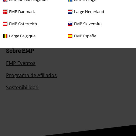
Descuento para estudiantes
EMP Danmark
Large Nederland
EMP Backstage Club
EMP Österreich
EMP Slovensko
Large Belgique
EMP España
Sobre EMP
EMP Eventos
Programa de Afiliados
Sostenibilidad