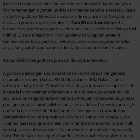
¡Haz de la cocina la habitación más molona de casa! Cuando amigos y
familiares vengan a comer, podrás servirles las bebidas en tazas y vasos
de los Vengadores. Nuestros accesorios de cocina de Los Vengadores
destacan gracias a su estilo único. La
Taza 3D del Guantelete
está
basada en el poderoso guante y adornada con las brillantes Piedras Idel
Infinito. El set de vasos con Thor, Spider-Man y Capitán América
también es perfecto para tus invitados. Los diseños seguramente les
alegrarán y garantizarán que tus invitados no confundan los vasos.
Tazas de los Vengadores para un desayuno heroico
Algunos de estos geniales accesorios de cocina de Los Vengadores
disponibles incluyen la taza 3D de Guardianes de la Galaxia con la
cabeza de baby Groot. El diseño detallado y la forma de la superficie de
la taza la hacen realmente llamativa. Por supuesto, los accesorios de
cocina de los Vengadores EMP también incluyen cortadores de galletas
para que puedas hacer galletas con la forma de tus héroes favoritos. ¿Y
qué sería de la selección de la franquicia Avengers sin
tazas de Los
Vengadores
con una impresión de Thanos o como una cabeza 3D de
Thanos? Las tazas que cambian con la temperatura, como la taza Hulk,
son especialmente populares. Cuando viertes una bebida fría, verás la
frase 'Don't make me angry'. Cuando viertes una bebida caliente, verás