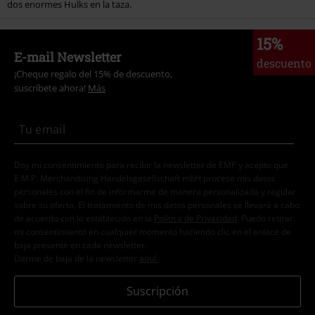
dos enormes Hulks en la taza.
15%
E-mail Newsletter
descuento
¡Cheque regalo del 15% de descuento,
suscríbete ahora!
Más
Doy mi consentimiento para recibir la newsletter de EMP y acepto que
E.M.P. Merchandising Handelsgesellschaft mbH procese mis datos
personales con el fin de informarme de manera personalizada y regular
sobre su oferta. El tratamiento de mis datos personales se llevará a cabo
de acuerdo con lo establecido en la
Política de Privacidad
. Puedo retirar
mi consentimiento en cualquier momento haciendo clic en el enlace de
baja presente en cada newsletter.
Darme de baja de la newsletter
aquí
.
Suscripción