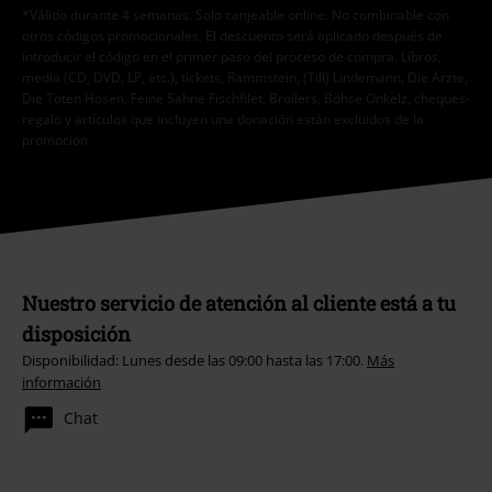
*Válido durante 4 semanas. Solo canjeable online. No combinable con
otros códigos promocionales. El descuento será aplicado después de
introducir el código en el primer paso del proceso de compra. Libros,
media (CD, DVD, LP, etc.), tickets, Rammstein, (Till) Lindemann, Die Ärzte,
Die Toten Hosen, Feine Sahne Fischfilet, Broilers, Böhse Onkelz, cheques-
regalo y artículos que incluyen una donación están excluidos de la
promoción.
Nuestro servicio de atención al cliente está a tu
disposición
Disponibilidad: Lunes desde las 09:00 hasta las 17:00.
Más
información
Chat