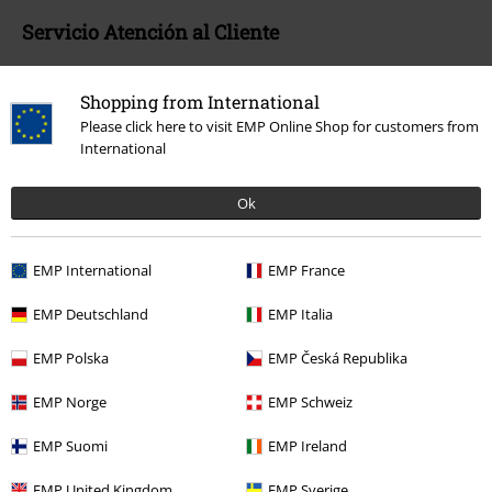
Servicio Atención al Cliente
Ayuda (FAQ)
Shopping from International
Política de Devolución
Please click here to visit EMP Online Shop for customers from
International
Devolver un artículo
Ok
Información de tallas generales
Cancelar mi membresía BSC
EMP International
EMP France
Métodos de pago
EMP Deutschland
EMP Italia
EMP Polska
EMP Česká Republika
Descuentos para ti
EMP Norge
EMP Schweiz
Concursos
EMP Suomi
EMP Ireland
Cheques Regalo
EMP United Kingdom
EMP Sverige