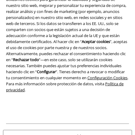
nuestro sitio web, mejorar y personalizar tu experiencia de compra,
Aviso Legal
realizar análisis y con fines de marketing (por ejemplo, anuncios
personalizados) en nuestro sitio web, en redes sociales y en sitios
Ley protección de datos
web de terceros. Si los datos se transfieren a los EE. UU., solo se
comparten con socios que están sujetos a una decisión de
adecuación conforme a la legislación actual de la UE y que están
Eliminación de residuos y protección del medioambiente
debidamente certificados. Al hacer clic en “
Aceptar cookies
”, aceptas
el uso de cookies por parte nuestra y de nuestros socios.
Declaración de Conformidad
Alternativamente, puedes rechazar el consentimiento haciendo clic
en “
Rechazar todo
”—en este caso, solo se utilizarán cookies
Información sobre accesibilidad
necesarias. También puedes ajustar tus preferencias individuales
haciendo clic en “
Configurar
”. Tienes derecho a revocar o modificar
Configuración Cookies
tu consentimiento en cualquier momento en
Configuración Cookies
.
Para más información sobre protección de datos, visita
Política de
privacidad
.
Cancelar pedido
Todos los precios incluyen el IVA pero no los
gastos de transporte
© 1986-2026 E.M.P. Merchandising HGmbH