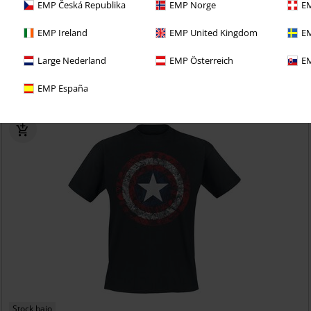
EMP Česká Republika
EMP Norge
EM
EMP Ireland
EMP United Kingdom
EM
richo con una prueba de 30 días de nuestro BACKSTAGE
Large Nederland
EMP Österreich
EM
EMP España
Stock bajo