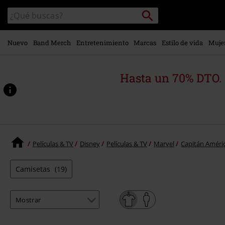
Ir al
Buscar
Buscar
contenido
en
principal
el
catálogo
Nuevo
Band Merch
Entretenimiento
Marcas
Estilo de vida
Muje
Hasta un 70% DTO.
Películas & TV
Disney
Películas & TV
Marvel
Capitán Améri
Camisetas
(19)