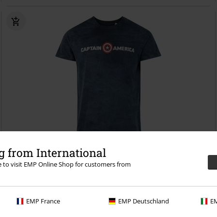
Exclusivo
Talla grande
 from International
re to visit EMP Online Shop for customers from
32,99 €
Desde
Captain Logo
Capitán América
Camiseta
EMP France
EMP Deutschland
EM