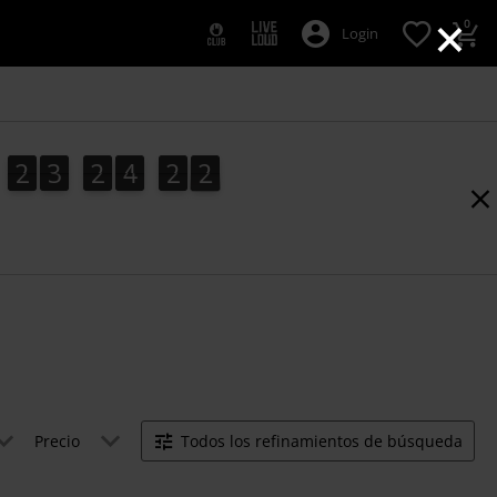
×
0
Login
2
3
2
4
2
1
2
3
2
4
2
1
2
Precio
Todos los refinamientos de búsqueda