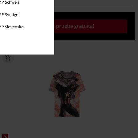
P Schweiz
P Sverige
¡Activa tu prueba gratuita!
P Slovensko
%