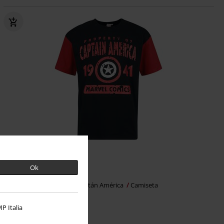
%
Exclusivo
Ok
24,79 €
Captain America 1941
Capitán América
Camiseta
P Italia