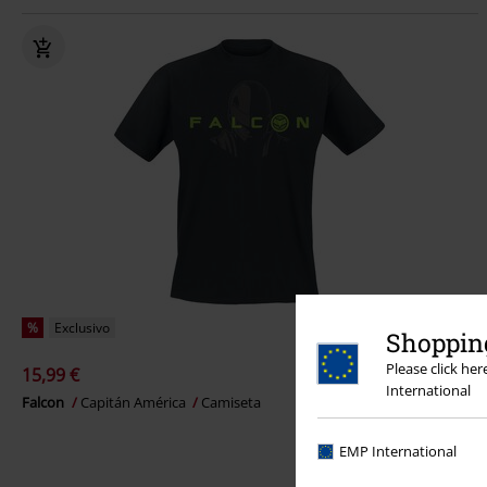
%
Exclusivo
Shopping
Please click he
15,99 €
International
Falcon
Capitán América
Camiseta
EMP International