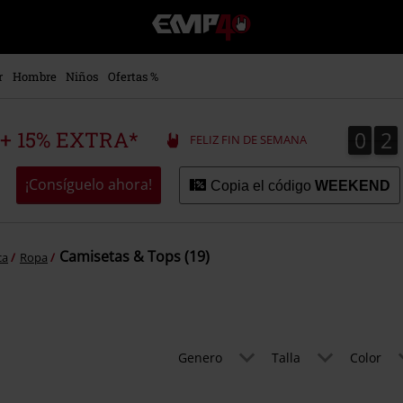
EMP
-
Música,
Películas,
r
Hombre
Niños
Ofertas %
TV
&
Gaming
0
2
0
2
 + 15% EXTRA*
FELIZ FIN DE SEMANA
Merch
-
Ropa
¡Consíguelo ahora!
Copia el código
WEEKEND
Alternativa
Camisetas & Tops (19)
ca
Ropa
Genero
Talla
Color