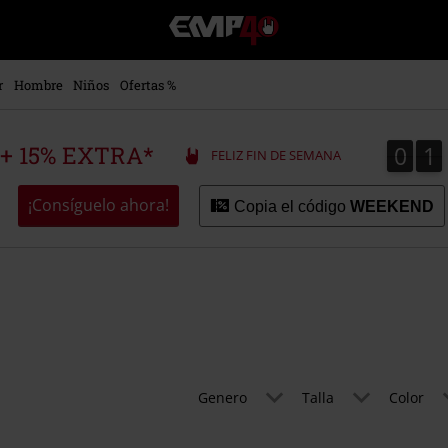
EMP
-
Música,
Películas,
r
Hombre
Niños
Ofertas %
TV
&
Gaming
0
1
0
1
 + 15% EXTRA*
FELIZ FIN DE SEMANA
Merch
-
Ropa
¡Consíguelo ahora!
Copia el código
WEEKEND
Alternativa
Genero
Talla
Color