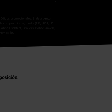
códigos promocionales. El descuento
de compra. Libros, media (CD, DVD, LP,
Sahne Fischfilet, Broilers, Böhse Onkelz,
promoción.
sposición