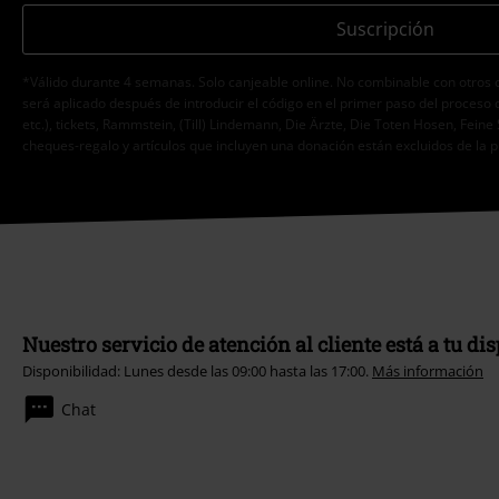
Suscripción
*Válido durante 4 semanas. Solo canjeable online. No combinable con otros 
será aplicado después de introducir el código en el primer paso del proceso 
etc.), tickets, Rammstein, (Till) Lindemann, Die Ärzte, Die Toten Hosen, Feine 
cheques-regalo y artículos que incluyen una donación están excluidos de la 
Nuestro servicio de atención al cliente está a tu di
Disponibilidad: Lunes desde las 09:00 hasta las 17:00.
Más información
Chat