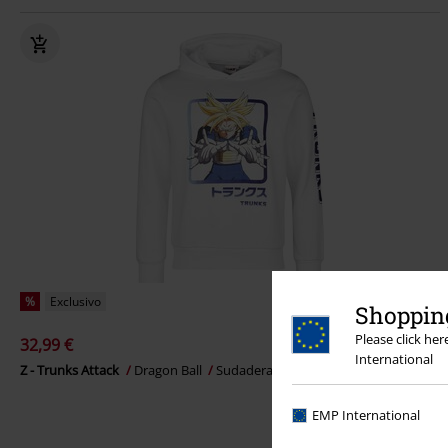
%
Exclusivo
Shopping
Please click he
32,99 €
International
Z - Trunks Attack
Dragon Ball
Sudadera con capucha
EMP International