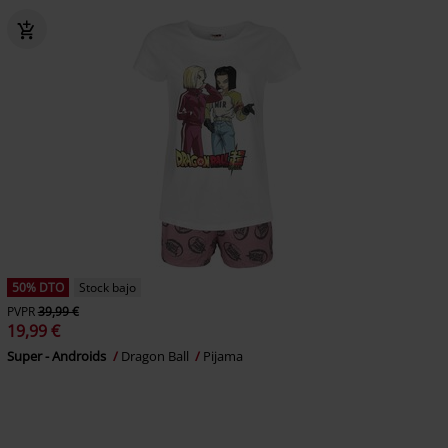
50% DTO
Stock bajo
PVPR
39,99 €
19,99 €
Super - Androids
Dragon Ball
Pijama