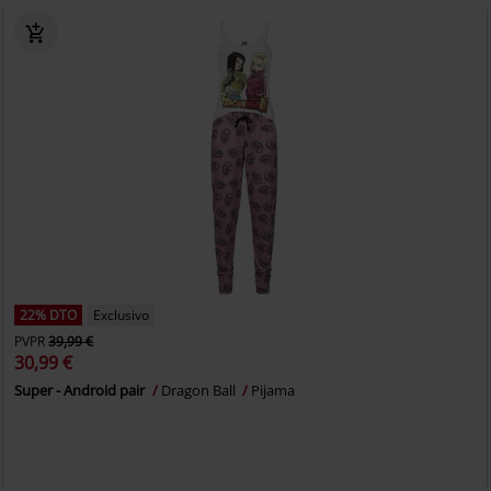
22% DTO
Exclusivo
PVPR
39,99 €
30,99 €
Super - Android pair
Dragon Ball
Pijama