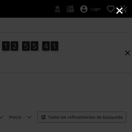
×
0
Login
1
2
5
5
4
1
0
1
2
5
5
4
0
2
1
Precio
Todos los refinamientos de búsqueda