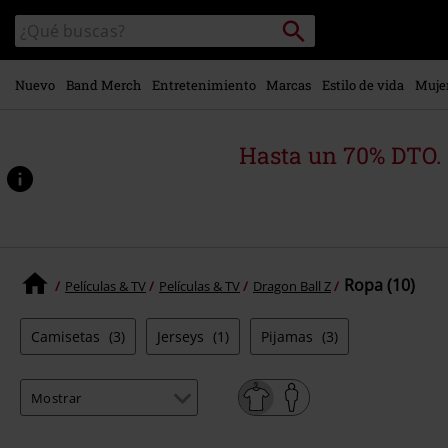
Ir al
Buscar
Buscar
contenido
en
principal
el
catálogo
Nuevo
Band Merch
Entretenimiento
Marcas
Estilo de vida
Muje
Hasta un 70% DTO.
Ropa (10)
Películas & TV
Películas & TV
Dragon Ball Z
Camisetas
(3)
Jerseys
(1)
Pijamas
(3)