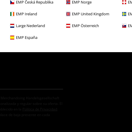
EMP Česká Republika
EMP Norge
EM
EMP Ireland
EMP United Kingdom
EM
Large Nederland
EMP Österreich
EM
EMP España
. Merchandising Handelsgesellschaft
alizada y regular sobre su oferta. El
ablecido en la
Política de Privacidad
.
nlace de baja presente en cada