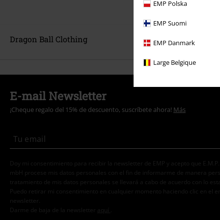
EMP Polska
EMP Suomi
Dragon Ball Clothing
EMP Danmark
Large Belgique
E-mail Newsletter
¡Cheque regalo del 15% de descuento, suscríbete ahora!
Más
Doy mi consentimiento para recibir la newsletter de EMP y acepto que E.M.P
mbH procese mis datos personales con el fin de informarme de manera person
tratamiento de mis datos personales se llevará a cabo de acuerdo con lo est
Puedo retirar mi consentimiento en cualquier momento haciendo clic en el e
newsletter.
Darme de baja de la newsletter
aquí
.