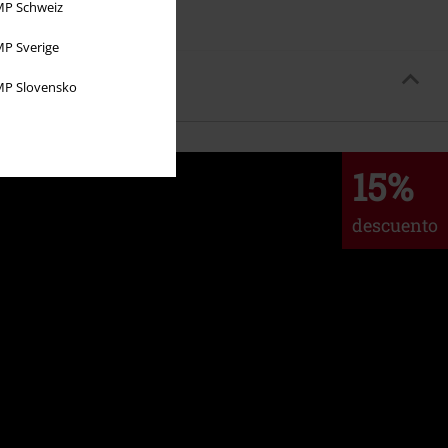
P Schweiz
P Sverige
P Slovensko
15%
descuento