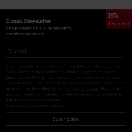
15%
E-mail Newsletter
descuento
¡Cheque regalo del 15% de descuento,
suscríbete ahora!
Más
Doy mi consentimiento para recibir la newsletter de EMP y acepto que
E.M.P. Merchandising Handelsgesellschaft mbH procese mis datos
personales con el fin de informarme de manera personalizada y regular
sobre su oferta. El tratamiento de mis datos personales se llevará a cabo
de acuerdo con lo establecido en la
Política de Privacidad
. Puedo retirar
mi consentimiento en cualquier momento haciendo clic en el enlace de
baja presente en cada newsletter.
Darme de baja de la newsletter
aquí
.
Suscripción