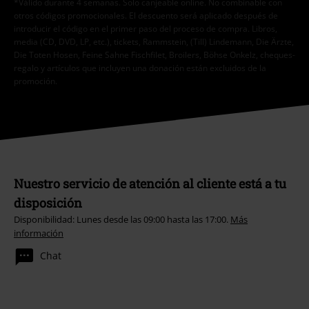
*Válido durante 4 semanas. Solo canjeable online. No combinable con
otros códigos promocionales. El descuento será aplicado después de
introducir el código en el primer paso del proceso de compra. Libros,
media (CD, DVD, LP, etc.), tickets, Rammstein, (Till) Lindemann, Die Ärzte,
Die Toten Hosen, Feine Sahne Fischfilet, Broilers, Böhse Onkelz, cheques-
regalo y artículos que incluyen una donación están excluidos de la
promoción.
Nuestro servicio de atención al cliente está a tu
disposición
Disponibilidad: Lunes desde las 09:00 hasta las 17:00.
Más
información
Chat