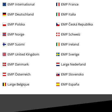
EMP International
EMP France
Descuento para estudiantes
EMP Deutschland
EMP Italia
EMP Backstage Club
EMP Polska
EMP Česká Republika
EMP Norge
EMP Schweiz
Sobre EMP
EMP Suomi
EMP Ireland
EMP Eventos
EMP United Kingdom
EMP Sverige
Programa de Afiliados
EMP Danmark
Large Nederland
Sostenibilidad
EMP Österreich
EMP Slovensko
Large Belgique
EMP España