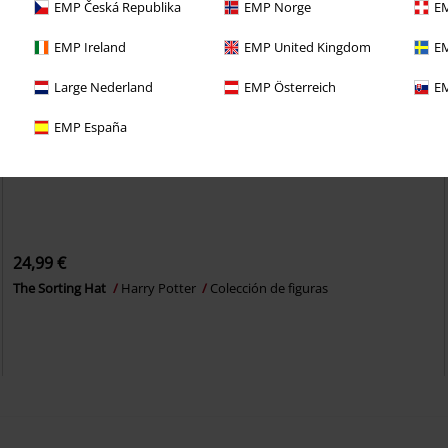
EMP Česká Republika
EMP Norge
EM
EMP Ireland
EMP United Kingdom
EM
Large Nederland
EMP Österreich
EM
EMP España
24,99 €
The Sorting Hat
Harry Potter
Colección de figuras