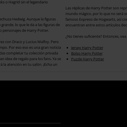
s o Hagrid sin el legendario
Las réplicas de Harry Potter son re
mundo mágico, por lo que no será so
lechuza Hedwig. Aunque la figuras
famoso Expreso de Hogwarts, así com
grande, lo que le da a las figuras de
encuentran entre estos artículos dec
 personajes de Harry Potter.
¿No tienes suficiente? Entonces, ve
vez con Draco y Lucius Malfoy. Pero
empo. Por eso eso es una gran noticia
Jersey Harry Potter
as completar tu colección privada
Bolso Harry Potter
an idea de regalo para los fans. Ya se
Puzzle Harry Potter
 la atención en tu salón. ¡Echa un