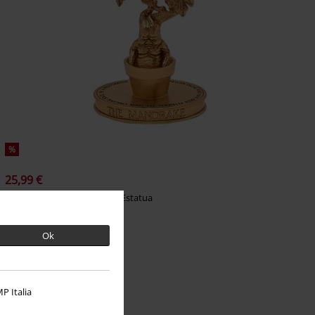
%
25,99 €
Mandrake
Harry Potter
Estatua
Ok
P Italia