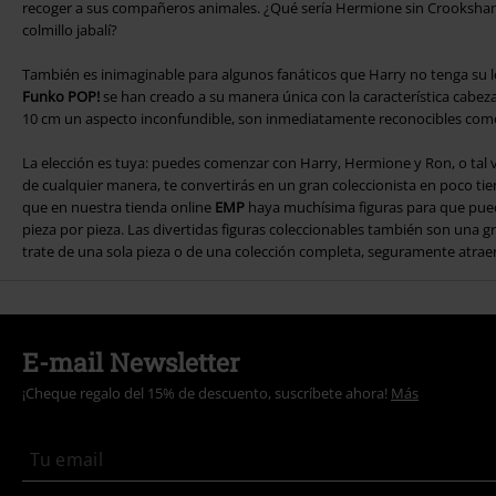
recoger a sus compañeros animales. ¿Qué sería Hermione sin Crookshank
colmillo jabalí?
También es inimaginable para algunos fanáticos que Harry no tenga su 
Funko POP!
se han creado a su manera única con la característica cabeza 
10 cm un aspecto inconfundible, son inmediatamente reconocibles como
La elección es tuya: puedes comenzar con Harry, Hermione y Ron, o tal 
de cualquier manera, te convertirás en un gran coleccionista en poco ti
que en nuestra tienda online
EMP
haya muchísima figuras para que pued
pieza por pieza. Las divertidas figuras coleccionables también son una gr
trate de una sola pieza o de una colección completa, seguramente atraerá
E-mail Newsletter
¡Cheque regalo del 15% de descuento, suscríbete ahora!
Más