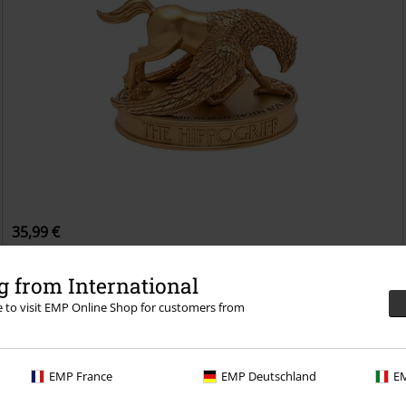
35,99 €
Buckbeak
Harry Potter
Estatua
 from International
re to visit EMP Online Shop for customers from
EMP France
EMP Deutschland
EM