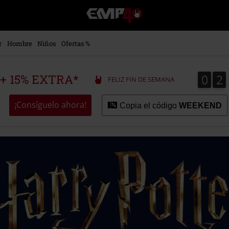
EMP
-
Música,
Películas,
r
Hombre
Niños
Ofertas %
TV
&
Gaming
0
2
0
2
 + 15% EXTRA*
FELIZ FIN DE SEMANA
Merch
-
Ropa
¡Consíguelo ahora!
Copia el código
WEEKEND
Alternativa