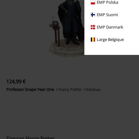
EMP Polska
EMP Suomi
EMP Danmark
Large Belgique
124,99 €
Professor Snape Year One
Harry Potter
Estatua
Figuras Harry Potter