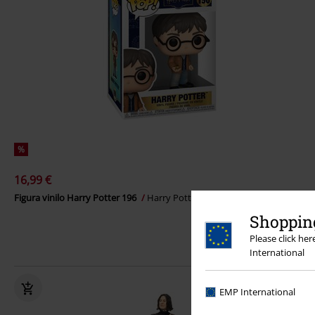
%
16,99 €
Figura vinilo Harry Potter 196
Harry Potter
¡Funko Pop!
Shopping
Please click he
International
EMP International