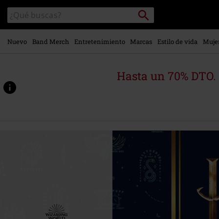
Ir al
Buscar
Buscar
contenido
en
principal
el
catálogo
Nuevo
Band Merch
Entretenimiento
Marcas
Estilo de vida
Muje
Hasta un 70% DTO.