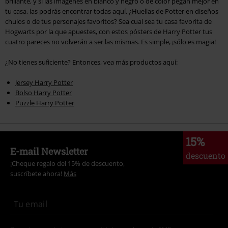
brillante, y si las imágenes en blanco y negro o de color pegan mejor en
tu casa, las podrás encontrar todas aquí. ¿Huellas de Potter en diseños
chulos o de tus personajes favoritos? Sea cual sea tu casa favorita de
Hogwarts por la que apuestes, con estos pósters de Harry Potter tus
cuatro pareces no volverán a ser las mismas. Es simple, ¡sólo es magia!
¿No tienes suficiente? Entonces, vea más productos aquí:
Jersey Harry Potter
Bolso Harry Potter
Puzzle Harry Potter
15%
E-mail Newsletter
descuento
¡Cheque regalo del 15% de descuento,
suscríbete ahora!
Más