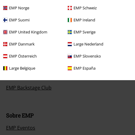
EMP Norge
EMP Schweiz
Métodos de pago
EMP Suomi
EMP Ireland
EMP United Kingdom
EMP Sverige
Descuentos para ti
EMP Danmark
Large Nederland
Concursos
EMP Österreich
EMP Slovensko
Cheques Regalo
Large Belgique
EMP España
Descuento para estudiantes
EMP Backstage Club
Sobre EMP
EMP Eventos