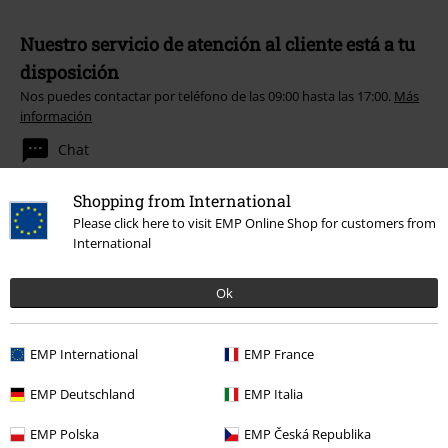
Nuestro servicio de atención al cliente está a tu
disposición
Nos puedes contactar por teléfono de las 09:00 hasta las 17:00.
Más
información
Chat
Shopping from International
Please click here to visit EMP Online Shop for customers from
Servicio Atención al Cliente
International
Ayuda (FAQ)
Ok
Política de Devolución
EMP International
EMP France
Devolver un artículo
EMP Deutschland
EMP Italia
Información de tallas generales
EMP Polska
EMP Česká Republika
Cancelar mi membresía BSC