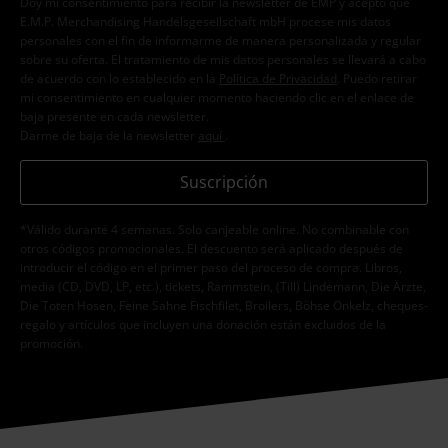
Doy mi consentimiento para recibir la newsletter de EMP y acepto que
E.M.P. Merchandising Handelsgesellschaft mbH procese mis datos
personales con el fin de informarme de manera personalizada y regular
sobre su oferta. El tratamiento de mis datos personales se llevará a cabo
de acuerdo con lo establecido en la
Política de Privacidad
. Puedo retirar
mi consentimiento en cualquier momento haciendo clic en el enlace de
baja presente en cada newsletter.
Darme de baja de la newsletter
aquí
.
Suscripción
*Válido durante 4 semanas. Solo canjeable online. No combinable con
otros códigos promocionales. El descuento será aplicado después de
introducir el código en el primer paso del proceso de compra. Libros,
media (CD, DVD, LP, etc.), tickets, Rammstein, (Till) Lindemann, Die Ärzte,
Die Toten Hosen, Feine Sahne Fischfilet, Broilers, Böhse Onkelz, cheques-
regalo y artículos que incluyen una donación están excluidos de la
promoción.