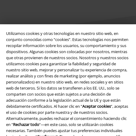
Utilizamos cookies y otras tecnologías en nuestro sitio web, en
conjunto conocidas como “cookies”. Estas tecnologías nos permiten
recopilar información sobre los usuarios, su comportamiento y sus
Legal
dispositivos. Algunas cookies son colocadas por nosotros, mientras
que otras provienen de nuestros socios. Nosotros y nuestros socios
Términos y Condiciones
utilizamos cookies para garantizar la fiabilidad y seguridad de
nuestro sitio web, mejorar y personalizar tu experiencia de compra,
Aviso Legal
realizar análisis y con fines de marketing (por ejemplo, anuncios
personalizados) en nuestro sitio web, en redes sociales y en sitios
web de terceros. Si los datos se transfieren a los EE. UU., solo se
Ley protección de datos
comparten con socios que están sujetos a una decisión de
adecuación conforme a la legislación actual de la UE y que están
Eliminación de residuos y protección del medioambiente
debidamente certificados. Al hacer clic en “
Aceptar cookies
”, aceptas
el uso de cookies por parte nuestra y de nuestros socios.
Declaración de Conformidad
Alternativamente, puedes rechazar el consentimiento haciendo clic
en “
Rechazar todo
”—en este caso, solo se utilizarán cookies
Información sobre accesibilidad
necesarias. También puedes ajustar tus preferencias individuales