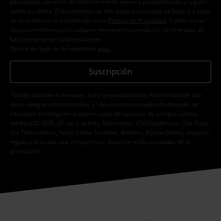
personales con el fin de informarme de manera personalizada y regular
sobre su oferta. El tratamiento de mis datos personales se llevará a cabo
de acuerdo con lo establecido en la
Política de Privacidad
. Puedo retirar
mi consentimiento en cualquier momento haciendo clic en el enlace de
baja presente en cada newsletter.
Darme de baja de la newsletter
aquí
.
Suscripción
*Válido durante 4 semanas. Solo canjeable online. No combinable con
otros códigos promocionales. El descuento será aplicado después de
introducir el código en el primer paso del proceso de compra. Libros,
media (CD, DVD, LP, etc.), tickets, Rammstein, (Till) Lindemann, Die Ärzte,
Die Toten Hosen, Feine Sahne Fischfilet, Broilers, Böhse Onkelz, cheques-
regalo y artículos que incluyen una donación están excluidos de la
promoción.