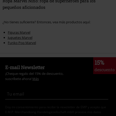
Ropa Marvel Niño: ropa de superhéroes para los
pequeños aficionados
¿No tienes suficiente? Entonces, vea más productos aquí:
Figuras Marvel
Juguetes Marvel
Funko Pop Marvel
15%
E-mail Newsletter
descuento
¡Cheque regalo del 15% de descuento,
suscríbete ahora!
Más
Doy mi consentimiento para recibir la newsletter de EMP y acepto que
E.M.P. Merchandising Handelsgesellschaft mbH procese mis datos