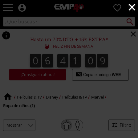
×
EMP
0
-
Música,
Buscar
Buscar
Películas,
en
TV
el
&
catálogo
Hasta un 70% DTO. + 15% EXTRA*
Gaming
FELIZ FIN DE SEMANA
Merch
-
0
6
4
1
0
9
0
6
4
1
0
8
1
0
8
9
Ropa
Alternativa
¡Consíguelo ahora!
Copia el código
WEEKEND
Películas & TV
Disney
Películas & TV
Marvel
Ropa de niños (1)
Filtro