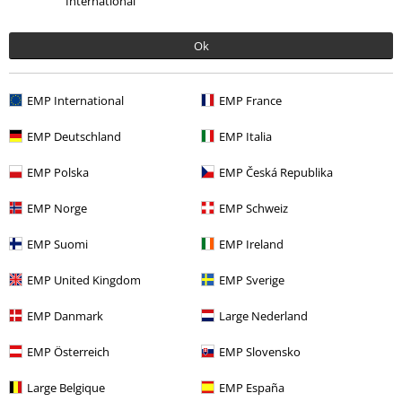
Métodos de pago
International
Ok
Descuentos para ti
EMP International
EMP France
Concursos
EMP Deutschland
EMP Italia
Cheques Regalo
EMP Polska
EMP Česká Republika
Descuento para estudiantes
EMP Norge
EMP Schweiz
EMP Backstage Club
EMP Suomi
EMP Ireland
EMP United Kingdom
EMP Sverige
Sobre EMP
EMP Danmark
Large Nederland
EMP Eventos
EMP Österreich
EMP Slovensko
Programa de Afiliados
Large Belgique
EMP España