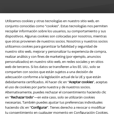
Utilizamos cookies y otras tecnologías en nuestro sitio web, en
conjunto conocidas como “cookies”. Estas tecnologías nos permiten
recopilar información sobre los usuarios, su comportamiento y sus
Legal
dispositivos. Algunas cookies son colocadas por nosotros, mientras
que otras provienen de nuestros socios. Nosotros y nuestros socios
Términos y Condiciones
utilizamos cookies para garantizar la fiabilidad y seguridad de
nuestro sitio web, mejorar y personalizar tu experiencia de compra,
Aviso Legal
realizar análisis y con fines de marketing (por ejemplo, anuncios
personalizados) en nuestro sitio web, en redes sociales y en sitios
Ley protección de datos
web de terceros. Si los datos se transfieren a los EE. UU., solo se
comparten con socios que están sujetos a una decisión de
Eliminación de residuos y protección del medioambiente
adecuación conforme a la legislación actual de la UE y que están
debidamente certificados. Al hacer clic en “
Aceptar cookies
”, aceptas
el uso de cookies por parte nuestra y de nuestros socios.
Declaración de Conformidad
Alternativamente, puedes rechazar el consentimiento haciendo clic
en “
Rechazar todo
”—en este caso, solo se utilizarán cookies
Información sobre accesibilidad
necesarias. También puedes ajustar tus preferencias individuales
haciendo clic en “
Configurar
”. Tienes derecho a revocar o modificar
Configuración Cookies
tu consentimiento en cualquier momento en
Configuración Cookies
.