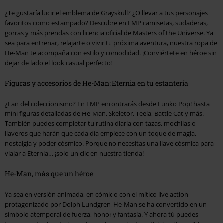
¿Te gustaría lucir el emblema de Grayskull? ¿O llevar a tus personajes
favoritos como estampado? Descubre en EMP camisetas, sudaderas,
gorras y más prendas con licencia oficial de Masters of the Universe. Ya
sea para entrenar, relajarte o vivir tu próxima aventura, nuestra ropa de
He-Man te acompaña con estilo y comodidad. ¡Conviértete en héroe sin
dejar de lado el look casual perfecto!
Figuras y accesorios de He-Man: Eternia en tu estantería
¿Fan del coleccionismo? En EMP encontrarás desde Funko Pop! hasta
mini figuras detalladas de He-Man, Skeletor, Teela, Battle Cat y más.
También puedes completar tu rutina diaria con tazas, mochilas o
llaveros que harán que cada día empiece con un toque de magia,
nostalgia y poder cósmico. Porque no necesitas una llave cósmica para
viajar a Eternia… ¡solo un clic en nuestra tienda!
He-Man, más que un héroe
Ya sea en versión animada, en cómic o con el mítico live action
protagonizado por Dolph Lundgren, He-Man se ha convertido en un
símbolo atemporal de fuerza, honor y fantasía. Y ahora tú puedes