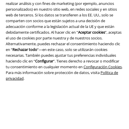
Legal
realizar análisis y con fines de marketing (por ejemplo, anuncios
personalizados) en nuestro sitio web, en redes sociales y en sitios
Términos y Condiciones
web de terceros. Si los datos se transfieren a los EE. UU., solo se
comparten con socios que están sujetos a una decisión de
Aviso Legal
adecuación conforme a la legislación actual de la UE y que están
debidamente certificados. Al hacer clic en “
Aceptar cookies
”, aceptas
el uso de cookies por parte nuestra y de nuestros socios.
Ley protección de datos
Alternativamente, puedes rechazar el consentimiento haciendo clic
en “
Rechazar todo
”—en este caso, solo se utilizarán cookies
Eliminación de residuos y protección del medioambiente
necesarias. También puedes ajustar tus preferencias individuales
haciendo clic en “
Configurar
”. Tienes derecho a revocar o modificar
Declaración de Conformidad
tu consentimiento en cualquier momento en
Configuración Cookies
.
Para más información sobre protección de datos, visita
Política de
Información sobre accesibilidad
privacidad
.
Configuración Cookies
Cancelar pedido
Todos los precios incluyen el IVA pero no los
gastos de transporte
© 1986-2026 E.M.P. Merchandising HGmbH