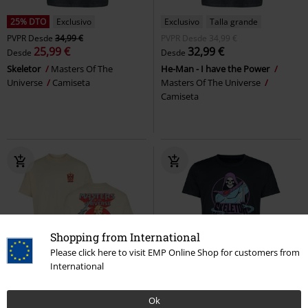
25% DTO
Exclusivo
Exclusivo
Talla grande
PVPR
Desde
34,99 €
PVPR
Desde
34,99 €
25,99 €
32,99 €
Desde
Desde
Skeletor
Masters Of The
He-Man - I have the Power
Universe
Camiseta
Masters Of The Universe
Camiseta
Shopping from International
Please click here to visit EMP Online Shop for customers from
International
25% DTO
Stock bajo
20% DTO
Stock bajo
PVPR
Desde
34,99 €
PVPR
24,99 €
Ok