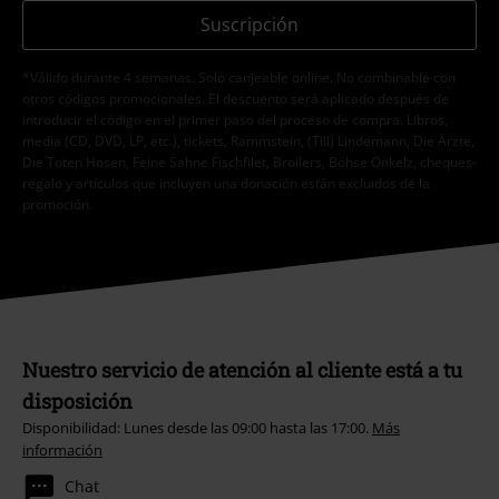
Suscripción
*Válido durante 4 semanas. Solo canjeable online. No combinable con
otros códigos promocionales. El descuento será aplicado después de
introducir el código en el primer paso del proceso de compra. Libros,
media (CD, DVD, LP, etc.), tickets, Rammstein, (Till) Lindemann, Die Ärzte,
Die Toten Hosen, Feine Sahne Fischfilet, Broilers, Böhse Onkelz, cheques-
regalo y artículos que incluyen una donación están excluidos de la
promoción.
Nuestro servicio de atención al cliente está a tu
disposición
Disponibilidad: Lunes desde las 09:00 hasta las 17:00.
Más
información
Chat