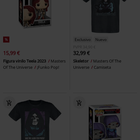
%
Exclusivo
Nuevo
PVPR
34,90 €
15,99 €
32,99 €
Figura vinilo Teela 2023
Masters
Skeletor
Masters Of The
Of The Universe
¡Funko Pop!
Universe
Camiseta