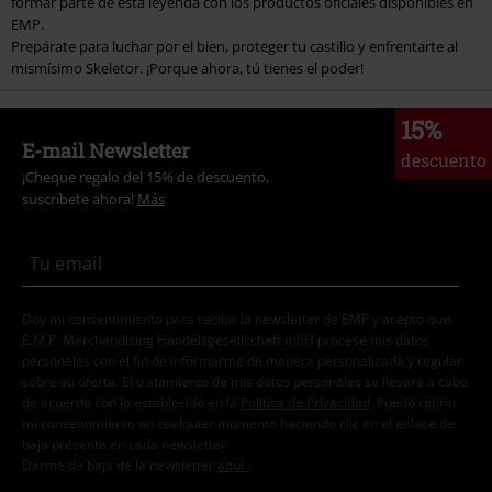
formar parte de esta leyenda con los productos oficiales disponibles en
EMP.
Prepárate para luchar por el bien, proteger tu castillo y enfrentarte al
mismísimo Skeletor. ¡Porque ahora, tú tienes el poder!
15%
E-mail Newsletter
descuento
¡Cheque regalo del 15% de descuento,
suscríbete ahora!
Más
Doy mi consentimiento para recibir la newsletter de EMP y acepto que
E.M.P. Merchandising Handelsgesellschaft mbH procese mis datos
personales con el fin de informarme de manera personalizada y regular
sobre su oferta. El tratamiento de mis datos personales se llevará a cabo
de acuerdo con lo establecido en la
Política de Privacidad
. Puedo retirar
mi consentimiento en cualquier momento haciendo clic en el enlace de
baja presente en cada newsletter.
Darme de baja de la newsletter
aquí
.