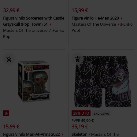
32,99 €
15,99 €
Figura vinilo Sorceress with Castle
Figura vinilo He-Man 2020
Grayskull (Pop! Town) 51
Masters Of The Universe
¡Funko
Masters Of The Universe
¡Funko
Pop!
Pop!
%
29% DTO
Exclusivo
PVPR
49,90 €
15,99 €
35,19 €
Figura vinilo Man-At-Arms 2022
Skeletor
Masters Of The