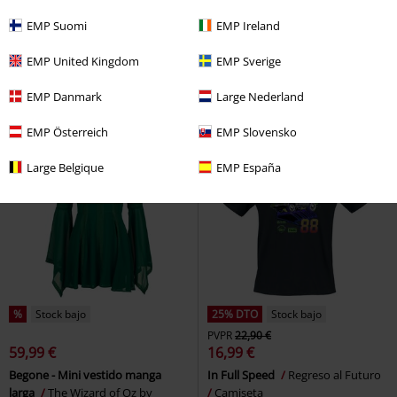
32,99 €
19,99 €
EMP Suomi
EMP Ireland
Unclean Spirit - T-shirt
The
Póster
Tiburón
Camiseta
Exorcist by Killstar
Camiseta
EMP United Kingdom
EMP Sverige
EMP Danmark
Large Nederland
EMP Österreich
EMP Slovensko
Large Belgique
EMP España
%
Stock bajo
25% DTO
Stock bajo
PVPR
22,90 €
59,99 €
16,99 €
Begone - Mini vestido manga
In Full Speed
Regreso al Futuro
larga
The Wizard of Oz by
Camiseta