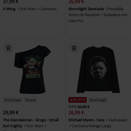
37,99 €
26,99 €
X-Wing
Star Wars
Camiseta
Moonlight Serenade
Pesadilla
Antes De Navidad
Sudadera con
capucha
Stock bajo
Nuevo
32% DTO
Stock bajo
PVPR
39,99 €
29,99 €
26,99 €
The Mandalorian - Grogu - Small
Michael Myers - Face
Halloween
but mighty
Star Wars
Camiseta Manga Larga