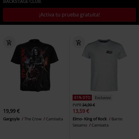
BACKSTAGE CLUB.
¡Activa tu prueba gratuita!
61% DTO
Exclusivo
PVPR
34,90 €
19,99 €
13,59 €
Gargoyle
The Crow
Camiseta
Elmo- King of Rock
Barrio
Sesamo
Camiseta