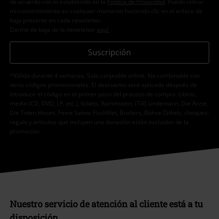
de acuerdo con lo establecido en la
Política de Privacidad
. Puedo retirar
mi consentimiento en cualquier momento haciendo clic en el enlace de
baja presente en cada newsletter.
Darme de baja de la newsletter
aquí
.
Suscripción
*Válido durante 4 semanas. Solo canjeable online. No combinable con
otros códigos promocionales. El descuento será aplicado después de
introducir el código en el primer paso del proceso de compra. Libros,
media (CD, DVD, LP, etc.), tickets, Rammstein, (Till) Lindemann, Die Ärzte,
Die Toten Hosen, Feine Sahne Fischfilet, Broilers, Böhse Onkelz, cheques-
regalo y artículos que incluyen una donación están excluidos de la
promoción.
Nuestro servicio de atención al cliente está a tu
disposición