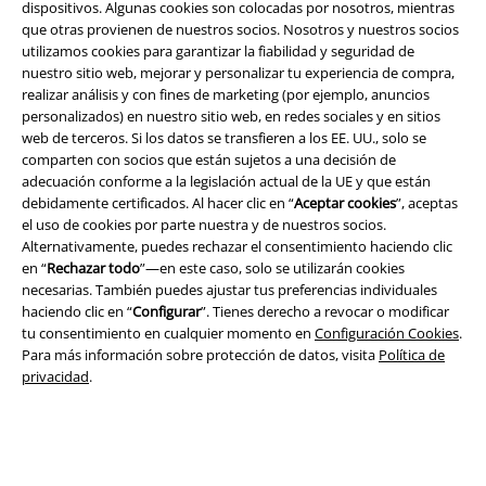
dispositivos. Algunas cookies son colocadas por nosotros, mientras
que otras provienen de nuestros socios. Nosotros y nuestros socios
utilizamos cookies para garantizar la fiabilidad y seguridad de
nuestro sitio web, mejorar y personalizar tu experiencia de compra,
realizar análisis y con fines de marketing (por ejemplo, anuncios
Legal
personalizados) en nuestro sitio web, en redes sociales y en sitios
web de terceros. Si los datos se transfieren a los EE. UU., solo se
Términos y Condiciones
comparten con socios que están sujetos a una decisión de
adecuación conforme a la legislación actual de la UE y que están
Aviso Legal
debidamente certificados. Al hacer clic en “
Aceptar cookies
”, aceptas
el uso de cookies por parte nuestra y de nuestros socios.
Ley protección de datos
Alternativamente, puedes rechazar el consentimiento haciendo clic
en “
Rechazar todo
”—en este caso, solo se utilizarán cookies
Eliminación de residuos y protección del medioambiente
necesarias. También puedes ajustar tus preferencias individuales
haciendo clic en “
Configurar
”. Tienes derecho a revocar o modificar
tu consentimiento en cualquier momento en
Configuración Cookies
.
Declaración de Conformidad
Para más información sobre protección de datos, visita
Política de
privacidad
.
Información sobre accesibilidad
Configuración Cookies
Cancelar pedido