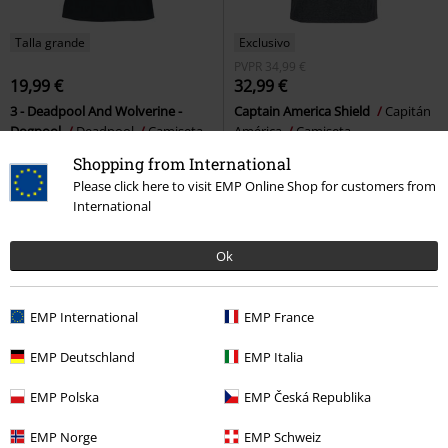
Talla grande
Exclusivo
PVPR
34,99 €
19,99 €
32,99 €
3 - Deadpool And Wolverine -
Captain America Shield
Capitán
Dogpool
Deadpool
Camiseta
América
Camiseta
Shopping from International
Please click here to visit EMP Online Shop for customers from
International
Ok
EMP International
EMP France
EMP Deutschland
EMP Italia
EMP Polska
EMP Česká Republika
%
Talla grande
Stock bajo
EMP Norge
EMP Schweiz