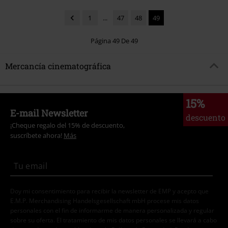
1
...
47
48
49
Página 49 De 49
Mercancía cinematográfica
15%
E-mail Newsletter
descuento
¡Cheque regalo del 15% de descuento,
suscríbete ahora!
Más
Doy mi consentimiento para recibir la newsletter de EMP y acepto que
E.M.P. Merchandising Handelsgesellschaft mbH procese mis datos
personales con el fin de informarme de manera personalizada y regular
sobre su oferta. El tratamiento de mis datos personales se llevará a cabo