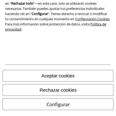
Declaración de Conformidad
en “
Rechazar todo
”—en este caso, solo se utilizarán cookies
necesarias. También puedes ajustar tus preferencias individuales
Información sobre accesibilidad
haciendo clic en “
Configurar
”. Tienes derecho a revocar o modificar
tu consentimiento en cualquier momento en
Configuración Cookies
.
Para más información sobre protección de datos, visita
Política de
Configuración Cookies
privacidad
.
Cancelar pedido
Todos los precios incluyen el IVA pero no los
gastos de transporte
© 1986-2026 E.M.P. Merchandising HGmbH
Aceptar cookies
Tiendas EMP online
Rechazar cookies
EMP International
Configurar
EMP France
EMP Deutschland