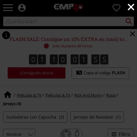
×
EMP
0
-
Música,
Buscar
Buscar
Películas,
en
TV
el
&
catálogo
FLASH SALE: Consigue un 10% EXTRA en (casi) todo
Gaming
Solo durante 48 horas
Merch
-
0
1
1
0
0
1
5
5
0
1
1
0
0
1
5
5
2
0
6
Ropa
Alternativa
¡Consíguelo ahora!
Copia el código
FLASH
Películas & TV
Películas & TV
Rick And Morty
Ropa
Jerseys (4)
Sudaderas con Capucha
(3)
Jerseys de Navidad
(1)
Filtro