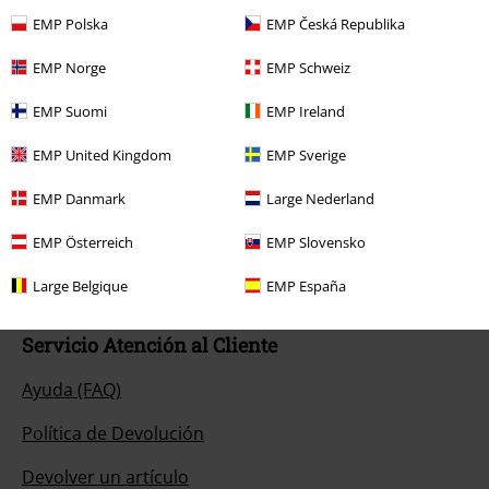
EMP Polska
EMP Česká Republika
EMP Norge
EMP Schweiz
EMP Suomi
EMP Ireland
Nuestro servicio de atención al cliente está a tu
disposición
EMP United Kingdom
EMP Sverige
Hoy nuestro servicio de atención al cliente está disponible hasta las:
EMP Danmark
Large Nederland
17:00.
Más información
Chat
EMP Österreich
EMP Slovensko
Large Belgique
EMP España
Servicio Atención al Cliente
Ayuda (FAQ)
Política de Devolución
Devolver un artículo