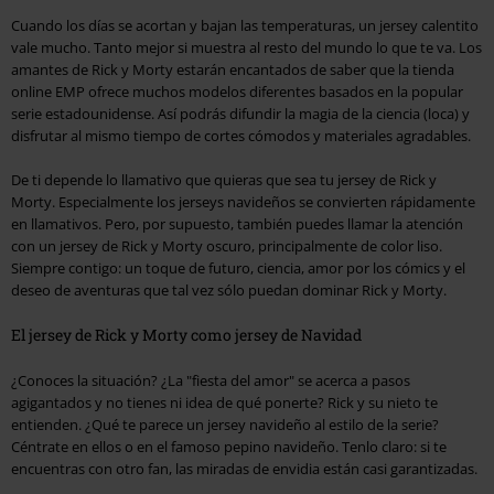
Cuando los días se acortan y bajan las temperaturas, un jersey calentito
vale mucho. Tanto mejor si muestra al resto del mundo lo que te va. Los
amantes de Rick y Morty estarán encantados de saber que la tienda
online EMP ofrece muchos modelos diferentes basados en la popular
serie estadounidense. Así podrás difundir la magia de la ciencia (loca) y
disfrutar al mismo tiempo de cortes cómodos y materiales agradables.
De ti depende lo llamativo que quieras que sea tu jersey de Rick y
Morty. Especialmente los jerseys navideños se convierten rápidamente
en llamativos. Pero, por supuesto, también puedes llamar la atención
con un jersey de Rick y Morty oscuro, principalmente de color liso.
Siempre contigo: un toque de futuro, ciencia, amor por los cómics y el
deseo de aventuras que tal vez sólo puedan dominar Rick y Morty.
El jersey de Rick y Morty como jersey de Navidad
¿Conoces la situación? ¿La "fiesta del amor" se acerca a pasos
agigantados y no tienes ni idea de qué ponerte? Rick y su nieto te
entienden. ¿Qué te parece un jersey navideño al estilo de la serie?
Céntrate en ellos o en el famoso pepino navideño. Tenlo claro: si te
encuentras con otro fan, las miradas de envidia están casi garantizadas.