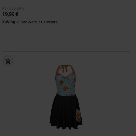
PVPR
29,99 €
19,99 €
X-Wing
Star Wars
Camiseta