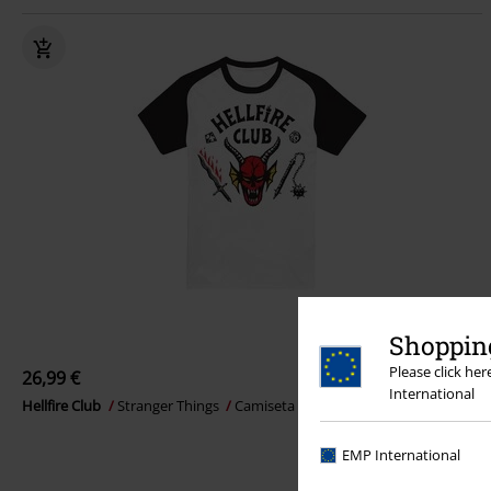
Shopping
Please click he
26,99 €
International
Hellfire Club
Stranger Things
Camiseta
EMP International