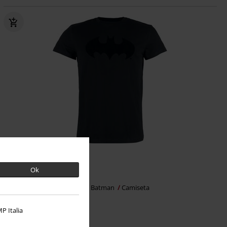
32% DTO
Exclusivo
PVPR
Desde
24,99 €
Ok
16,99 €
Desde
Batman - Logo- Flock Print
Batman
Camiseta
P Italia