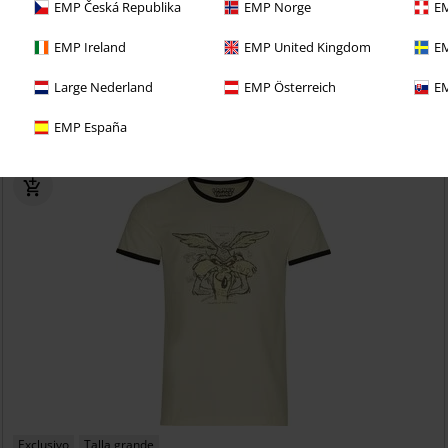
EMP Česká Republika
EMP Norge
EM
EMP Ireland
EMP United Kingdom
EM
richo con una prueba de 30 días de nuestro BACKSTAGE
Large Nederland
EMP Österreich
EM
EMP España
Exclusivo
Talla grande