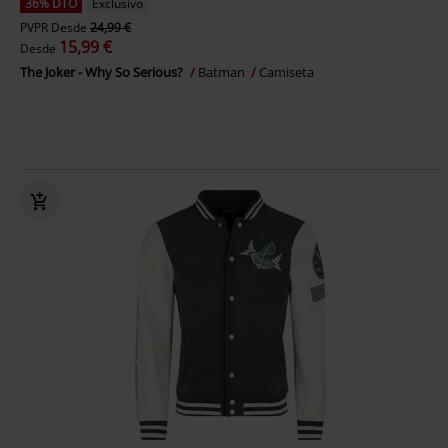
36% DTO
Exclusivo
PVPR
Desde
24,99 €
15,99 €
Desde
The Joker - Why So Serious?
Batman
Camiseta