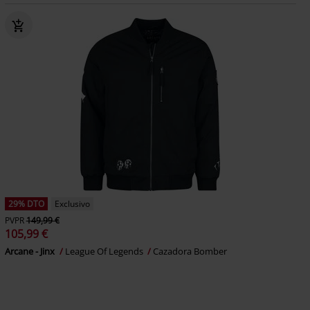
29% DTO
Exclusivo
PVPR
149,99 €
105,99 €
Arcane - Jinx
League Of Legends
Cazadora Bomber