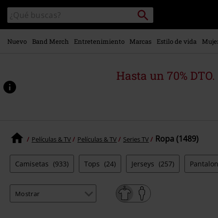
Ir al
Buscar
Buscar
contenido
en
principal
el
catálogo
Nuevo
Band Merch
Entretenimiento
Marcas
Estilo de vida
Muje
Hasta un 70% DTO.
Ropa (1489)
Películas & TV
Películas & TV
Series TV
Camisetas
(933)
Tops
(24)
Jerseys
(257)
Pantalo