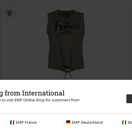
49% DTO
Exclusivo
 from International
PVPR
Desde
29,99 €
re to visit EMP Online Shop for customers from
15,19 €
Desde
Hobbits
El Señor de los Anillos
Top
EMP France
EMP Deutschland
EM