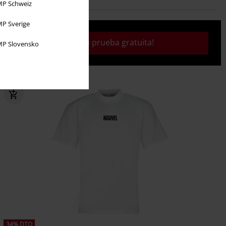
P Schweiz
P Sverige
¡Activa tu prueba gratuita!
P Slovensko
34% DTO