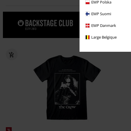
EMP Polska
EMP Suomi
Date un cap
EMP Danmark
CLUB.
Large Belgique
%