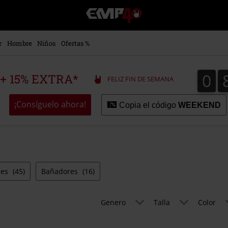
EMP
-
Música,
Películas,
r
Hombre
Niños
Ofertas %
TV
&
Gaming
0
0
 + 15% EXTRA*
FELIZ FIN DE SEMANA
Merch
-
Ropa
¡Consíguelo ahora!
Copia el código
WEEKEND
Alternativa
nes
(45)
Bañadores
(16)
Genero
Talla
Color