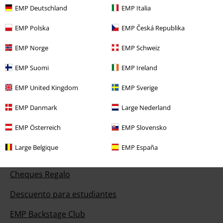
Política de Devolución
EMP Deutschland
EMP Italia
Devolver un artículo
EMP Polska
EMP Česká Republika
Información de tallas generales
EMP Norge
EMP Schweiz
Cancelar mi membresía BSC
EMP Suomi
EMP Ireland
Métodos de pago
EMP United Kingdom
EMP Sverige
EMP Danmark
Large Nederland
EMP Österreich
EMP Slovensko
Descuentos para ti
Large Belgique
EMP España
Concursos
Cheques Regalo
Descuento para estudiantes
EMP Backstage Club