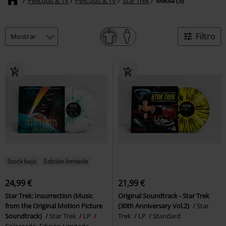
Películas & TV
Películas & TV
Star Trek
Media (5)
Filtro
Stock bajo
Edición limitada
24,99 €
21,99 €
Star Trek: Insurrection (Music
Original Soundtrack - Star Trek
from the Original Motion Picture
(30th Anniversary Vol.2)
Star
Soundtrack)
Star Trek
LP
Trek
LP
Standard
Coloreado, Edición Limitada,