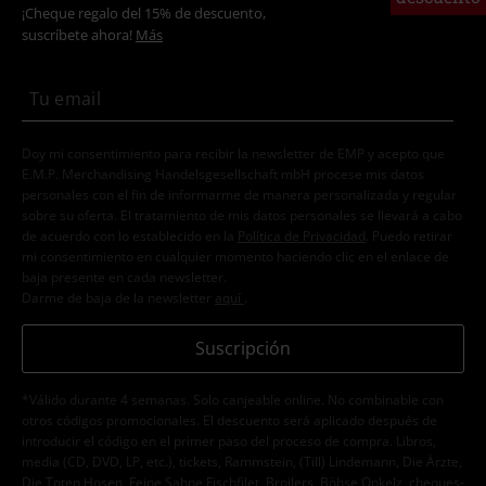
¡Cheque regalo del 15% de descuento,
suscríbete ahora!
Más
Doy mi consentimiento para recibir la newsletter de EMP y acepto que
E.M.P. Merchandising Handelsgesellschaft mbH procese mis datos
personales con el fin de informarme de manera personalizada y regular
sobre su oferta. El tratamiento de mis datos personales se llevará a cabo
de acuerdo con lo establecido en la
Política de Privacidad
. Puedo retirar
mi consentimiento en cualquier momento haciendo clic en el enlace de
baja presente en cada newsletter.
Darme de baja de la newsletter
aquí
.
Suscripción
*Válido durante 4 semanas. Solo canjeable online. No combinable con
otros códigos promocionales. El descuento será aplicado después de
introducir el código en el primer paso del proceso de compra. Libros,
media (CD, DVD, LP, etc.), tickets, Rammstein, (Till) Lindemann, Die Ärzte,
Die Toten Hosen, Feine Sahne Fischfilet, Broilers, Böhse Onkelz, cheques-