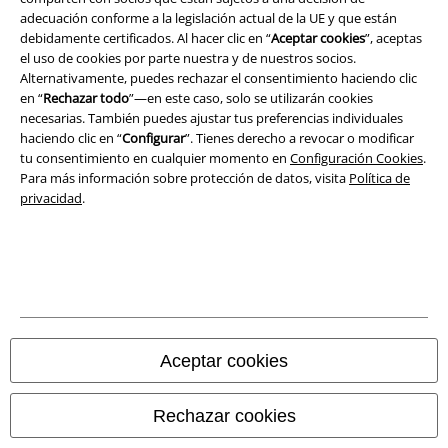
adecuación conforme a la legislación actual de la UE y que están
Eliminación de residuos y protección del medioambiente
debidamente certificados. Al hacer clic en “
Aceptar cookies
”, aceptas
el uso de cookies por parte nuestra y de nuestros socios.
Declaración de Conformidad
Alternativamente, puedes rechazar el consentimiento haciendo clic
en “
Rechazar todo
”—en este caso, solo se utilizarán cookies
necesarias. También puedes ajustar tus preferencias individuales
Información sobre accesibilidad
haciendo clic en “
Configurar
”. Tienes derecho a revocar o modificar
tu consentimiento en cualquier momento en
Configuración Cookies
.
Configuración Cookies
Para más información sobre protección de datos, visita
Política de
privacidad
.
Cancelar pedido
Todos los precios incluyen el IVA pero no los
gastos de transporte
© 1986-2026 E.M.P. Merchandising HGmbH
Aceptar cookies
Tiendas EMP online
Rechazar cookies
EMP International