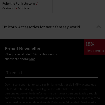
Ruby the Punk Unicorn
Corimori
Mochila
Unicorn Accessories for your fantasy world
15%
E-mail Newsletter
descuento
¡Cheque regalo del 15% de descuento,
suscríbete ahora!
Más
Doy mi consentimiento para recibir la newsletter de EMP y acepto que
E.M.P. Merchandising Handelsgesellschaft mbH procese mis datos
personales con el fin de informarme de manera personalizada y regular
sobre su oferta. El tratamiento de mis datos personales se llevará a cabo
de acuerdo con lo establecido en la
Política de Privacidad
. Puedo retirar