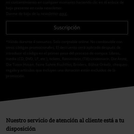
mi consentimiento en cualquier momento haciendo clic en el enlace de
baja presente en cada newsletter.
Darme de baja de la newsletter
aquí
.
Suscripción
*Válido durante 4 semanas. Solo canjeable online. No combinable con
otros códigos promocionales. El descuento será aplicado después de
introducir el código en el primer paso del proceso de compra. Libros,
media (CD, DVD, LP, etc.), tickets, Rammstein, (Till) Lindemann, Die Ärzte,
Die Toten Hosen, Feine Sahne Fischfilet, Broilers, Böhse Onkelz, cheques-
regalo y artículos que incluyen una donación están excluidos de la
promoción.
Nuestro servicio de atención al cliente está a tu
disposición