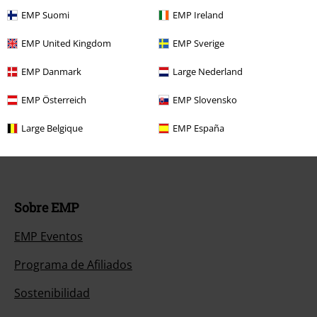
EMP Suomi
EMP Ireland
Descuentos para ti
EMP United Kingdom
EMP Sverige
Concursos
EMP Danmark
Large Nederland
Cheques Regalo
EMP Österreich
EMP Slovensko
Descuento para estudiantes
Large Belgique
EMP España
EMP Backstage Club
Sobre EMP
EMP Eventos
Programa de Afiliados
Sostenibilidad