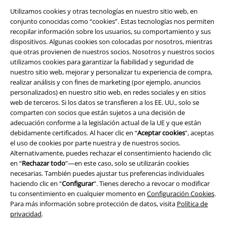
Utilizamos cookies y otras tecnologías en nuestro sitio web, en
conjunto conocidas como “cookies”. Estas tecnologías nos permiten
recopilar información sobre los usuarios, su comportamiento y sus
Legal
dispositivos. Algunas cookies son colocadas por nosotros, mientras
que otras provienen de nuestros socios. Nosotros y nuestros socios
Términos y Condiciones
utilizamos cookies para garantizar la fiabilidad y seguridad de
nuestro sitio web, mejorar y personalizar tu experiencia de compra,
Aviso Legal
realizar análisis y con fines de marketing (por ejemplo, anuncios
personalizados) en nuestro sitio web, en redes sociales y en sitios
web de terceros. Si los datos se transfieren a los EE. UU., solo se
Ley protección de datos
comparten con socios que están sujetos a una decisión de
adecuación conforme a la legislación actual de la UE y que están
Eliminación de residuos y protección del medioambiente
debidamente certificados. Al hacer clic en “
Aceptar cookies
”, aceptas
el uso de cookies por parte nuestra y de nuestros socios.
Declaración de Conformidad
Alternativamente, puedes rechazar el consentimiento haciendo clic
en “
Rechazar todo
”—en este caso, solo se utilizarán cookies
Información sobre accesibilidad
necesarias. También puedes ajustar tus preferencias individuales
haciendo clic en “
Configurar
”. Tienes derecho a revocar o modificar
tu consentimiento en cualquier momento en
Configuración Cookies
.
Configuración Cookies
Para más información sobre protección de datos, visita
Política de
privacidad
.
Cancelar pedido