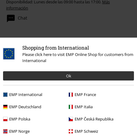
Disponibilidad: Lunes desde las 09:00 hasta las 17:00.
Más
información
Chat
Servicio Atención al Cliente
Shopping from International
Please click here to visit EMP Online Shop for customers from
Ayuda (FAQ)
International
Política de Devolución
Ok
Devolver un artículo
EMP International
EMP France
Información de tallas generales
EMP Deutschland
EMP Italia
Cancelar mi membresía BSC
EMP Polska
EMP Česká Republika
Métodos de pago
EMP Norge
EMP Schweiz