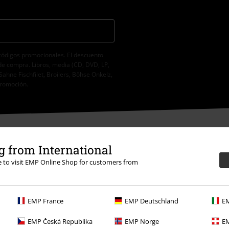
códigos promocionales. El descuento
de compra. Libros, media (CD, DVD, LP,
Sahne Fischfilet, Broilers, Böhse Onkelz,
promoción.
 from International
re to visit EMP Online Shop for customers from
sposición
15:30.
Más información
EMP France
EMP Deutschland
EM
EMP Česká Republika
EMP Norge
EM