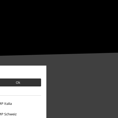
Ok
P Italia
P Schweiz