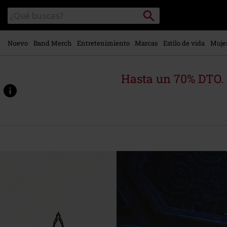
Ir al
Buscar
Buscar
contenido
en
principal
el
catálogo
Nuevo
Band Merch
Entretenimiento
Marcas
Estilo de vida
Muje
Hasta un 70% DTO.