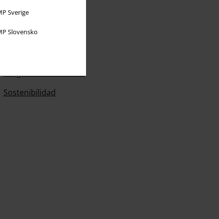
P Sverige
P Slovensko
Sobre EMP
EMP Eventos
Programa de Afiliados
Sostenibilidad