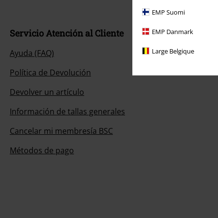
EMP Suomi
EMP Danmark
Servicio Atención al Cliente
Large Belgique
Ayuda (FAQ)
Política de Devolución
Devolver un artículo
Información de tallas generales
Cancelar mi membresía BSC
Métodos de pago