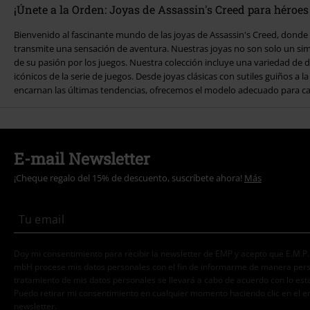
¡Únete a la Orden: Joyas de Assassin's Creed para héroes 
Bienvenido al fascinante mundo de las joyas de Assassin's Creed, donde 
sido cuidadosamente diseñada para capturar la atmósfera de los juego
transmite una sensación de aventura. Nuestras joyas no son solo un s
accesorio elegante y funcional para el uso diario. Explora el fascinan
de su pasión por los juegos. Nuestra colección incluye una variedad de diseños inspirados en los elementos
Creed y encuentra la pieza perfecta que realce tu estilo personal y te acompañe en tus propias aventuras.
icónicos de la serie de juegos. Desde joyas clásicas con sutiles guiños a 
Tanto si eres un fan de los juegos desde hace mucho tiempo como si s
encarnan las últimas tendencias, ofrecemos el modelo adecuado para cada gusto y
E-mail Newsletter
¡Cheque regalo del 15% de descuento, suscríbete ahora!
Más
Doy mi consentimiento para recibir la newsletter de EMP y acepto que E.M.P
mbH procese mis datos personales con el fin de informarme de manera person
tratamiento de mis datos personales se llevará a cabo de acuerdo con lo est
Puedo retirar mi consentimiento en cualquier momento haciendo clic en el e
newsletter.