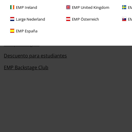
EMP Ireland
EMP United Kingdom
EM
Large Nederland
EMP Österreich
EM
Descuentos para ti
EMP España
Concursos
Cheques Regalo
Descuento para estudiantes
EMP Backstage Club