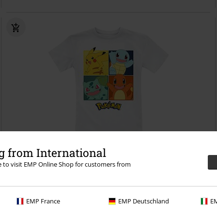
 from International
Niños
re to visit EMP Online Shop for customers from
19,99 €
Kids - Partner
Pokémon
Camiseta
EMP France
EMP Deutschland
EM