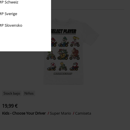
P Schweiz
P Sverige
P Slovensko
Stock bajo
Niños
19,99 €
Kids - Choose Your Driver
Super Mario
Camiseta