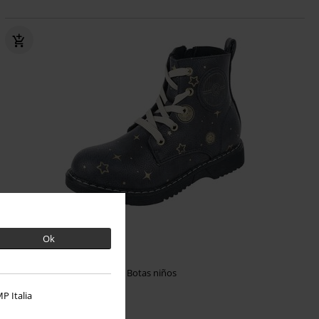
64% DTO
Exclusivo
Ok
PVPR
59,99 €
21,59 €
Kids - Celestial
Pokémon
Botas niños
P Italia