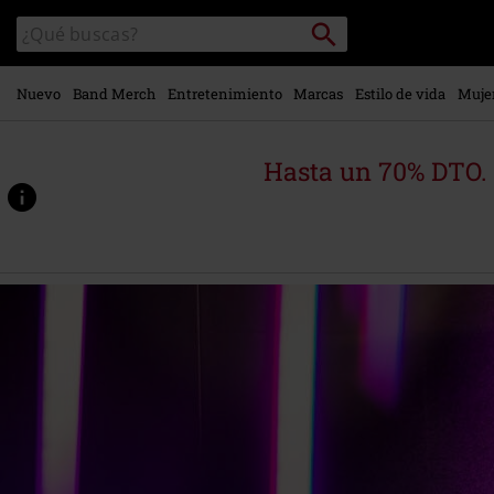
Ir al
Buscar
Buscar
contenido
en
principal
el
catálogo
Nuevo
Band Merch
Entretenimiento
Marcas
Estilo de vida
Muje
Hasta un 70% DTO.