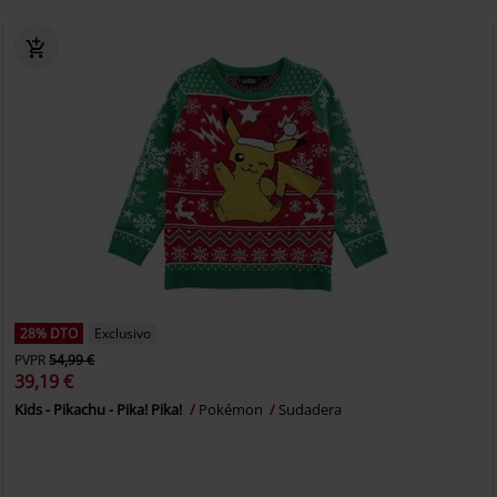
28% DTO
Exclusivo
PVPR
54,99 €
39,19 €
Kids - Pikachu - Pika! Pika!
Pokémon
Sudadera