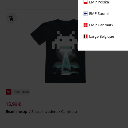
EMP Polska
EMP Suomi
EMP Danmark
Large Belgique
%
Exclusivo
15,99 €
Beam me up
Space Invaders
Camiseta