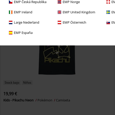
EMP Česká Republika
EMP Norge
EM
EMP Ireland
EMP United Kingdom
EM
Large Nederland
EMP Österreich
EM
EMP España
Stock bajo
Niños
19,99 €
Kids - Pikachu Neon
Pokémon
Camiseta