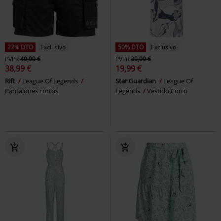
22% DTO
Exclusivo
50% DTO
Exclusivo
PVPR
49,99 €
PVPR
39,99 €
38,99 €
19,99 €
Rift
League Of Legends
Star Guardian
League Of
Pantalones cortos
Legends
Vestido Corto