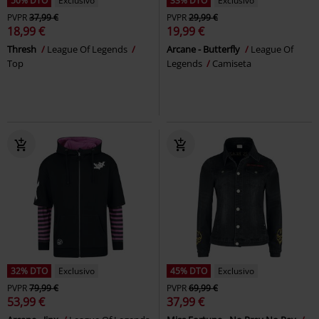
50% DTO
Exclusivo
33% DTO
Exclusivo
PVPR
37,99 €
PVPR
29,99 €
18,99 €
19,99 €
Thresh
League Of Legends
Arcane - Butterfly
League Of
Top
Legends
Camiseta
32% DTO
Exclusivo
45% DTO
Exclusivo
PVPR
79,99 €
PVPR
69,99 €
53,99 €
37,99 €