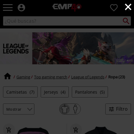
×
EMP
0
-
Música,
Buscar
Buscar
Películas,
en
TV
el
&
catálogo
Gaming
Merch
-
Ropa
Alternativa
Gaming
Top gaming merch
League of Legends
Ropa (23)
Camisetas
(7)
Jerseys
(4)
Pantalones
(5)
Filtro