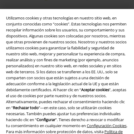
Utilizamos cookies y otras tecnologías en nuestro sitio web, en
conjunto conocidas como “cookies”. Estas tecnologías nos permiten
recopilar información sobre los usuarios, su comportamiento y sus
dispositivos. Algunas cookies son colocadas por nosotros, mientras
que otras provienen de nuestros socios. Nosotros y nuestros socios
utilizamos cookies para garantizar la fiabilidad y seguridad de
nuestro sitio web, mejorar y personalizar tu experiencia de compra,
realizar análisis y con fines de marketing (por ejemplo, anuncios
Legal
personalizados) en nuestro sitio web, en redes sociales y en sitios
web de terceros. Si los datos se transfieren a los EE. UU., solo se
Términos y Condiciones
comparten con socios que están sujetos a una decisión de
adecuación conforme a la legislación actual de la UE y que están
Aviso Legal
debidamente certificados. Al hacer clic en “
Aceptar cookies
”, aceptas
el uso de cookies por parte nuestra y de nuestros socios.
Alternativamente, puedes rechazar el consentimiento haciendo clic
Ley protección de datos
en “
Rechazar todo
”—en este caso, solo se utilizarán cookies
necesarias. También puedes ajustar tus preferencias individuales
Eliminación de residuos y protección del medioambiente
haciendo clic en “
Configurar
”. Tienes derecho a revocar o modificar
tu consentimiento en cualquier momento en
Configuración Cookies
.
Declaración de Conformidad
Para más información sobre protección de datos, visita
Política de