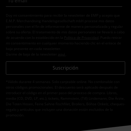
Doy mi consentimiento para recibir la newsletter de EMP y acepto que
E.M.P. Merchandising Handelsgesellschaft mbH procese mis datos
personales con el fin de informarme de manera personalizada y regular
sobre su oferta. El tratamiento de mis datos personales se llevará a cabo
de acuerdo con lo establecido en la
Política de Privacidad
. Puedo retirar
mi consentimiento en cualquier momento haciendo clic en el enlace de
baja presente en cada newsletter.
Darme de baja de la newsletter
aquí
.
Suscripción
*Válido durante 4 semanas. Solo canjeable online. No combinable con
otros códigos promocionales. El descuento será aplicado después de
introducir el código en el primer paso del proceso de compra. Libros,
media (CD, DVD, LP, etc.), tickets, Rammstein, (Till) Lindemann, Die Ärzte,
Die Toten Hosen, Feine Sahne Fischfilet, Broilers, Böhse Onkelz, cheques-
regalo y artículos que incluyen una donación están excluidos de la
promoción.