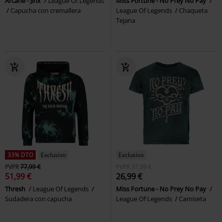
Arcane - Jinx
League Of Legends
Miss Fortune - No Prey No Pay
Capucha con cremallera
League Of Legends
Chaqueta
Tejana
33% DTO
Exclusivo
Exclusivo
PVPR
77,99 €
PVPR
37,99 €
51,99 €
26,99 €
Thresh
League Of Legends
Miss Fortune - No Prey No Pay
Sudadera con capucha
League Of Legends
Camiseta