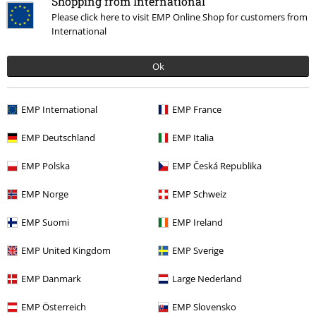
Shopping from International
Please click here to visit EMP Online Shop for customers from
International
Ok
Exclusivo
PVPR
27,99 €
24,99 €
EMP International
EMP France
Coven - Ashen Owl
League Of
EMP Deutschland
EMP Italia
Legends
Camiseta
EMP Polska
EMP Česká Republika
EMP Norge
EMP Schweiz
EMP Suomi
EMP Ireland
LoL ropa
EMP United Kingdom
EMP Sverige
Ropa de LoL para auténticos fans de los videojuegos
EMP Danmark
Large Nederland
League of Legends es una de las aventuras de juego más populares de
todas. ¡No es de extrañar que el interés por la ropa de LoL también haya
EMP Österreich
EMP Slovensko