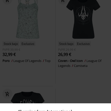
Stock bajo
Exclusivo
Stock bajo
Exclusivo
PVPR
39,99 €
PVPR
29,99 €
32,99 €
26,99 €
Poro
League Of Legends
Top
Coven - Owl Icon
League Of
Legends
Camiseta