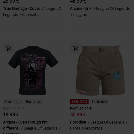
26,99 €
48,99 €
True Damage - Cover
League Of
Arcane - Jinx
League Of Legends
Legends
Camiseta
Leggins
Stock bajo
Exclusivo
38% DTO
Exclusivo
PVPR
24,99 €
PVPR
49,99 €
19,99 €
30,99 €
Arcane - Even though I'm...
Porodise
League Of Legends
different.
League Of Legends
Pantalones cortos