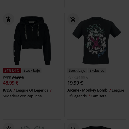
34% DTO
Stock bajo
Stock bajo
Exclusivo
PVPR
74,99 €
PVPR
24,99 €
48,99 €
19,99 €
K/DA
League Of Legends
Arcane - Monkey Bomb
League
Sudadera con capucha
Of Legends
Camiseta