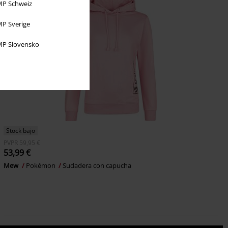
P Schweiz
P Sverige
P Slovensko
Stock bajo
PVPR
59,95 €
53,99 €
Mew
Pokémon
Sudadera con capucha