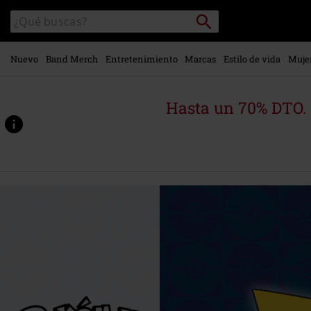
Ir al
Buscar
Buscar
contenido
en
principal
el
catálogo
Nuevo
Band Merch
Entretenimiento
Marcas
Estilo de vida
Muje
Hasta un 70% DTO.