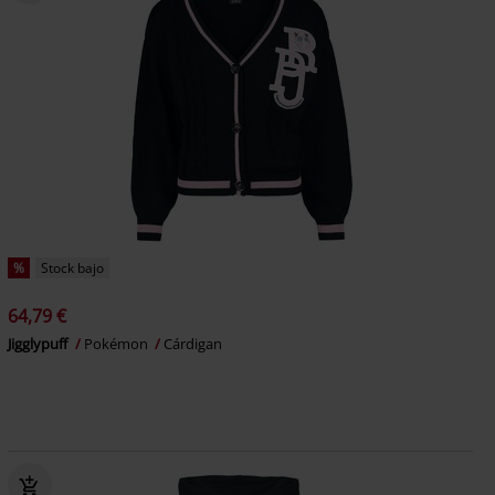
%
Stock bajo
64,79 €
Jigglypuff
Pokémon
Cárdigan