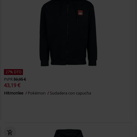
27% DTO
PVPR
59,95 €
43,19 €
Hitmonlee
Pokémon
Sudadera con capucha