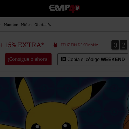
EMP
-
Música,
Películas,
r
Hombre
Niños
Ofertas %
TV
&
Gaming
0
2
0
2
 + 15% EXTRA*
FELIZ FIN DE SEMANA
Merch
-
Ropa
¡Consíguelo ahora!
Copia el código
WEEKEND
Alternativa