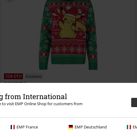
52% DTO
Exclusivo
PVPR
69,99 €
32,99 €
 from International
Pikachu - Pika, Pika!
Pokémon
Christmas jumper
re to visit EMP Online Shop for customers from
EMP France
EMP Deutschland
EM