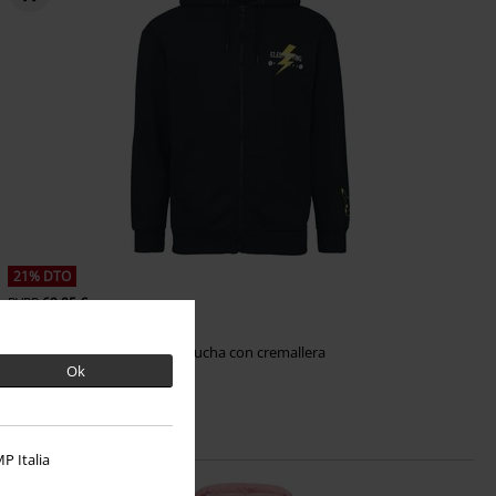
21% DTO
PVPR
69,95 €
55,24 €
Pokémon
Pokémon
Capucha con cremallera
Ok
P Italia