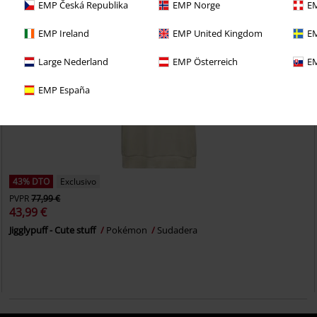
EMP Česká Republika
EMP Norge
EM
EMP Ireland
EMP United Kingdom
EM
Large Nederland
EMP Österreich
EM
EMP España
43% DTO
Exclusivo
PVPR
77,99 €
43,99 €
Jigglypuff - Cute stuff
Pokémon
Sudadera