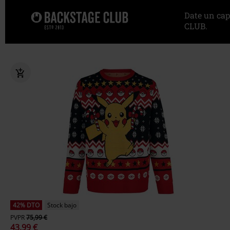
Date un cap
CLUB.
42% DTO
Stock bajo
PVPR
75,99 €
43,99 €