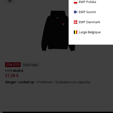
EMP Polska
EMP Suomi
EMP Danmark
Large Belgique
25% DTO
Stock bajo
PVPR
69,95 €
51,99 €
Gengar - Locked up
Pokémon
Sudadera con capucha