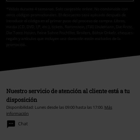
*Válido durante 4 semanas. Solo canjeable online. No combinable con
otros códigos promocionales. El descuento será aplicado después de
introducir el código en el primer paso del proceso de compra. Libros,
media (CD, DVD, LP, etc.), tickets, Rammstein, (Till) Lindemann, Die Ärzte,
Die Toten Hosen, Feine Sahne Fischfilet, Broilers, Böhse Onkelz, cheques-
regalo y artículos que incluyen una donación están excluidos de la
promoción.
Nuestro servicio de atención al cliente está a tu
disposición
Disponibilidad: Lunes desde las 09:00 hasta las 17:00.
Más
información
Chat