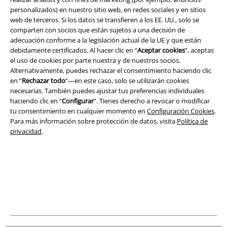
Términos y Condiciones
personalizados) en nuestro sitio web, en redes sociales y en sitios
web de terceros. Si los datos se transfieren a los EE. UU., solo se
Aviso Legal
comparten con socios que están sujetos a una decisión de
adecuación conforme a la legislación actual de la UE y que están
Ley protección de datos
debidamente certificados. Al hacer clic en “
Aceptar cookies
”, aceptas
el uso de cookies por parte nuestra y de nuestros socios.
Eliminación de residuos y protección del medioambiente
Alternativamente, puedes rechazar el consentimiento haciendo clic
en “
Rechazar todo
”—en este caso, solo se utilizarán cookies
necesarias. También puedes ajustar tus preferencias individuales
Declaración de Conformidad
haciendo clic en “
Configurar
”. Tienes derecho a revocar o modificar
tu consentimiento en cualquier momento en
Configuración Cookies
.
Información sobre accesibilidad
Para más información sobre protección de datos, visita
Política de
privacidad
.
Configuración Cookies
Cancelar pedido
Todos los precios incluyen el IVA pero no los
gastos de transporte
© 1986-2026 E.M.P. Merchandising HGmbH