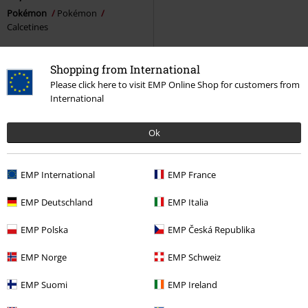
Pokémon
Pokémon
Calcetines
Shopping from International
Please click here to visit EMP Online Shop for customers from
International
Gaming Socks
Ok
¡Echa un vistazo a todo lo demás en nuestra tienda! Con nosotros
encontrarás una gran selección de artículos para fans, ropa y mucho
EMP International
EMP France
más. Sigue navegando aquí:
EMP Deutschland
EMP Italia
Juguetes de Fortnite
Camisetas de Pokémon
EMP Polska
EMP Česká Republika
Lámparas para juegos
Imágenes de Super Mario
EMP Norge
EMP Schweiz
Tienda de juegos
Suéter de Playstation
EMP Suomi
EMP Ireland
Tienda de League Of Legends