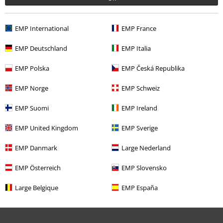
Concursos
EMP International
EMP France
Cheques Regalo
EMP Deutschland
EMP Italia
Descuento para estudiantes
EMP Polska
EMP Česká Republika
EMP Backstage Club
EMP Norge
EMP Schweiz
EMP Suomi
EMP Ireland
Sobre EMP
EMP United Kingdom
EMP Sverige
EMP Eventos
EMP Danmark
Large Nederland
Programa de Afiliados
EMP Österreich
EMP Slovensko
Sostenibilidad
Large Belgique
EMP España