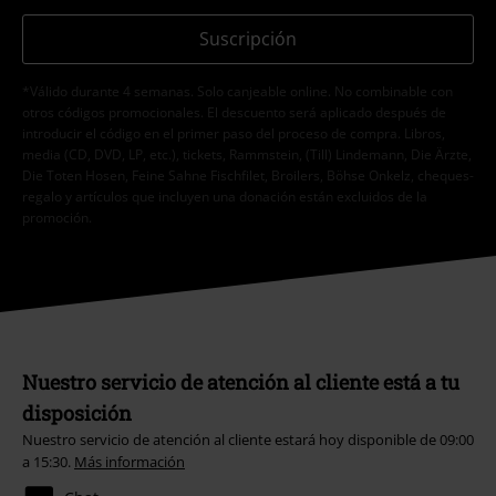
Suscripción
*Válido durante 4 semanas. Solo canjeable online. No combinable con
otros códigos promocionales. El descuento será aplicado después de
introducir el código en el primer paso del proceso de compra. Libros,
media (CD, DVD, LP, etc.), tickets, Rammstein, (Till) Lindemann, Die Ärzte,
Die Toten Hosen, Feine Sahne Fischfilet, Broilers, Böhse Onkelz, cheques-
regalo y artículos que incluyen una donación están excluidos de la
promoción.
Nuestro servicio de atención al cliente está a tu
disposición
Nuestro servicio de atención al cliente estará hoy disponible de 09:00
a 15:30.
Más información