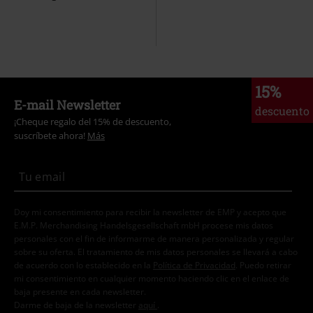
15%
E-mail Newsletter
descuento
¡Cheque regalo del 15% de descuento,
suscríbete ahora!
Más
Doy mi consentimiento para recibir la newsletter de EMP y acepto que
E.M.P. Merchandising Handelsgesellschaft mbH procese mis datos
personales con el fin de informarme de manera personalizada y regular
sobre su oferta. El tratamiento de mis datos personales se llevará a cabo
de acuerdo con lo establecido en la
Política de Privacidad
. Puedo retirar
mi consentimiento en cualquier momento haciendo clic en el enlace de
baja presente en cada newsletter.
Darme de baja de la newsletter
aquí
.