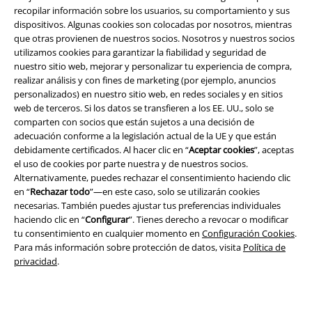
recopilar información sobre los usuarios, su comportamiento y sus
Legal
dispositivos. Algunas cookies son colocadas por nosotros, mientras
que otras provienen de nuestros socios. Nosotros y nuestros socios
Términos y Condiciones
utilizamos cookies para garantizar la fiabilidad y seguridad de
nuestro sitio web, mejorar y personalizar tu experiencia de compra,
Aviso Legal
realizar análisis y con fines de marketing (por ejemplo, anuncios
personalizados) en nuestro sitio web, en redes sociales y en sitios
Ley protección de datos
web de terceros. Si los datos se transfieren a los EE. UU., solo se
comparten con socios que están sujetos a una decisión de
Eliminación de residuos y protección del medioambiente
adecuación conforme a la legislación actual de la UE y que están
debidamente certificados. Al hacer clic en “
Aceptar cookies
”, aceptas
el uso de cookies por parte nuestra y de nuestros socios.
Declaración de Conformidad
Alternativamente, puedes rechazar el consentimiento haciendo clic
en “
Rechazar todo
”—en este caso, solo se utilizarán cookies
Información sobre accesibilidad
necesarias. También puedes ajustar tus preferencias individuales
haciendo clic en “
Configurar
”. Tienes derecho a revocar o modificar
Configuración Cookies
tu consentimiento en cualquier momento en
Configuración Cookies
.
Para más información sobre protección de datos, visita
Política de
Cancelar pedido
privacidad
.
Todos los precios incluyen el IVA pero no los
gastos de transporte
© 1986-2026 E.M.P. Merchandising HGmbH