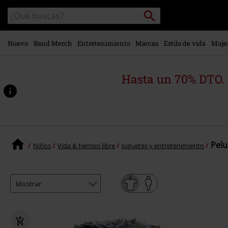
Ir al
Buscar
Buscar
contenido
en
principal
el
catálogo
Nuevo
Band Merch
Entretenimiento
Marcas
Estilo de vida
Muje
Hasta un 70% DTO.
Pelu
Niños
Vida & tiempo libre
Juguetes y entretenimiento