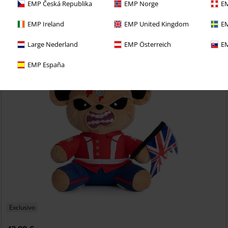
EMP Česká Republika
EMP Norge
EM
richo con una prueba de 30 días de nuestro BACKSTAGE
EMP Ireland
EMP United Kingdom
EM
Large Nederland
EMP Österreich
EM
EMP España
Exclusivo