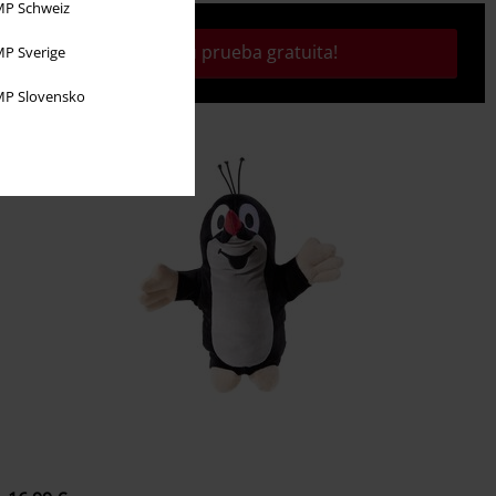
P Schweiz
¡Activa tu prueba gratuita!
P Sverige
P Slovensko