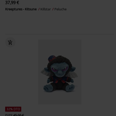
37,99 €
Kreeptures - Kitsune
Killstar
Peluche
32% DTO
PVPR
45,00 €