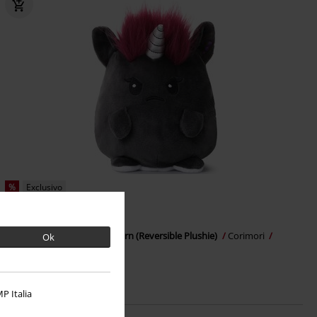
%
Exclusivo
26,34 €
Ruby Unicorn and Mia Unicorn (Reversible Plushie)
Corimori
Ok
Peluche
Edición Limitada
P Italia