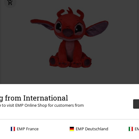
24,99 €
 from International
Leroy
Lilo & Stitch
Peluche
re to visit EMP Online Shop for customers from
EMP France
EMP Deutschland
EM