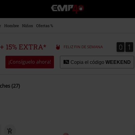
EMP
-
Música,
Películas,
r
Hombre
Niños
Ofertas %
TV
&
Gaming
0
1
0
1
 + 15% EXTRA*
FELIZ FIN DE SEMANA
Merch
-
Ropa
¡Consíguelo ahora!
Copia el código
WEEKEND
Alternativa
ches (27)