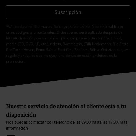
Suscripción
*Válido durante 4 semanas. Solo canjeable online. No combinable con
otros códigos promocionales. El descuento será aplicado después de
introducir el código en el primer paso del proceso de compra. Libros,
media (CD, DVD, LP, etc.), tickets, Rammstein, (Till) Lindemann, Die Ärzte,
Die Toten Hosen, Feine Sahne Fischfilet, Broilers, Böhse Onkelz, cheques-
regalo y artículos que incluyen una donación están excluidos de la
promoción.
Nuestro servicio de atención al cliente está a tu
disposición
Nos puedes contactar por teléfono de las 09:00 hasta las 17:00.
Más
información