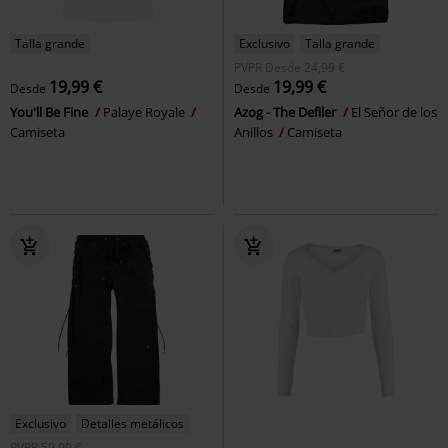
Talla grande
Exclusivo
Talla grande
PVPR
Desde
24,99 €
19,99 €
19,99 €
Desde
Desde
You'll Be Fine
Palaye Royale
Azog - The Defiler
El Señor de los
Camiseta
Anillos
Camiseta
Exclusivo
Detalles metálicos
PVPR
59,99 €