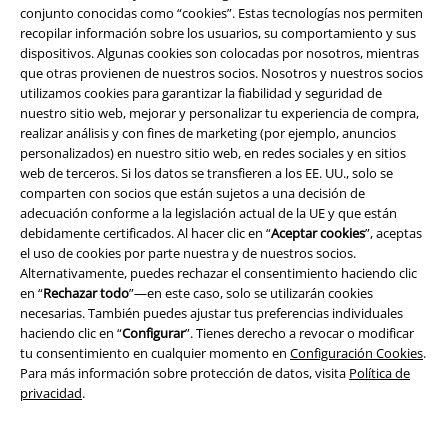
conjunto conocidas como “cookies”. Estas tecnologías nos permiten
Concursos
recopilar información sobre los usuarios, su comportamiento y sus
dispositivos. Algunas cookies son colocadas por nosotros, mientras
Cheques Regalo
que otras provienen de nuestros socios. Nosotros y nuestros socios
utilizamos cookies para garantizar la fiabilidad y seguridad de
Descuento para estudiantes
nuestro sitio web, mejorar y personalizar tu experiencia de compra,
realizar análisis y con fines de marketing (por ejemplo, anuncios
EMP Backstage Club
personalizados) en nuestro sitio web, en redes sociales y en sitios
web de terceros. Si los datos se transfieren a los EE. UU., solo se
comparten con socios que están sujetos a una decisión de
adecuación conforme a la legislación actual de la UE y que están
debidamente certificados. Al hacer clic en “
Aceptar cookies
”, aceptas
Sobre EMP
el uso de cookies por parte nuestra y de nuestros socios.
Alternativamente, puedes rechazar el consentimiento haciendo clic
EMP Eventos
en “
Rechazar todo
”—en este caso, solo se utilizarán cookies
necesarias. También puedes ajustar tus preferencias individuales
Programa de Afiliados
haciendo clic en “
Configurar
”. Tienes derecho a revocar o modificar
tu consentimiento en cualquier momento en
Configuración Cookies
.
Sostenibilidad
Para más información sobre protección de datos, visita
Política de
privacidad
.