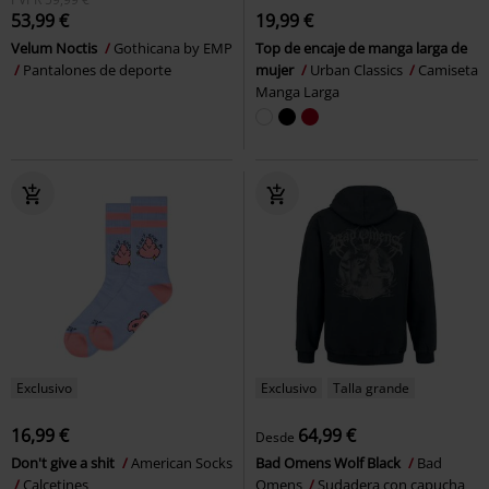
53,99 €
19,99 €
Velum Noctis
Gothicana by EMP
Top de encaje de manga larga de
Pantalones de deporte
mujer
Urban Classics
Camiseta
Manga Larga
Exclusivo
Exclusivo
Talla grande
16,99 €
64,99 €
Desde
Don't give a shit
American Socks
Bad Omens Wolf Black
Bad
Calcetines
Omens
Sudadera con capucha