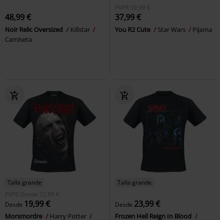
PVPR
39,99 €
48,99 €
37,99 €
Noir Relic Oversized
Killstar
You R2 Cute
Star Wars
Pijama
Camiseta
Talla grande
Talla grande
PVPR
Desde
22,99 €
19,99 €
23,99 €
Desde
Desde
Morsmordre
Harry Potter
Frozen Hell Reign In Blood