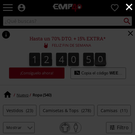
×
EMP
0
-
Música,
Buscar
Buscar
Películas,
en
TV
el
&
catálogo
Hasta un 70% DTO. + 15% EXTRA*
Gaming
FELIZ FIN DE SEMANA
Merch
-
1
2
4
0
4
9
1
2
4
0
4
8
5
0
8
9
Ropa
Alternativa
¡Consíguelo ahora!
Copia el código
WEEKEND
Nuevo
Ropa (540)
Vestidos
(23)
Camisetas & Tops
(278)
Camisas
(11)
Filtro