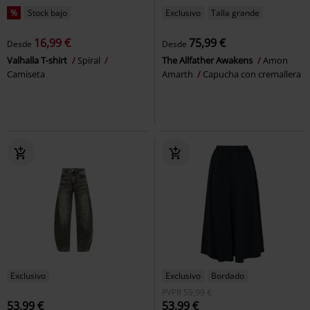
%
Stock bajo
Exclusivo
Talla grande
16,99 €
75,99 €
Desde
Desde
Valhalla T-shirt
Spiral
The Allfather Awakens
Amon
Camiseta
Amarth
Capucha con cremallera
Exclusivo
Exclusivo
Bordado
PVPR
59,99 €
53,99 €
53,99 €