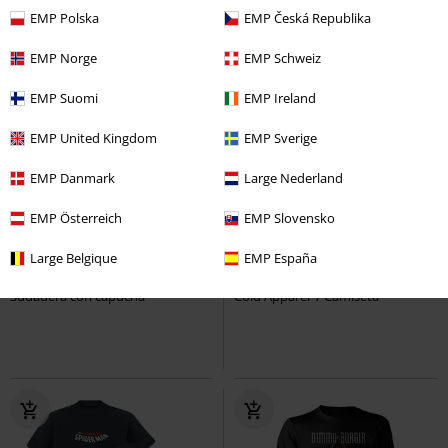
EMP Polska
EMP Česká Republika
EMP Norge
EMP Schweiz
EMP Suomi
EMP Ireland
EMP United Kingdom
EMP Sverige
EMP Danmark
Large Nederland
Stock bajo
Talla grande
Stock bajo
Más Grande
EMP Österreich
EMP Slovensko
59,99 €
53,99 €
Large Belgique
EMP España
Strike And Kill
DevilDriver
Moonthirst Oversized Fit
Stay
Sudadera con capucha
Cold Apparel
Camiseta