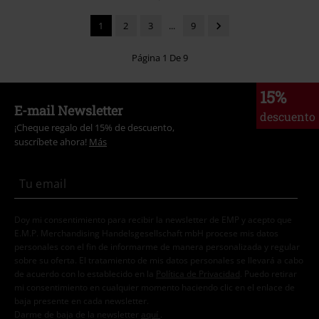
1
2
3
...
9
Página 1 De 9
15%
E-mail Newsletter
descuento
¡Cheque regalo del 15% de descuento,
suscríbete ahora!
Más
Doy mi consentimiento para recibir la newsletter de EMP y acepto que
E.M.P. Merchandising Handelsgesellschaft mbH procese mis datos
personales con el fin de informarme de manera personalizada y regular
sobre su oferta. El tratamiento de mis datos personales se llevará a cabo
de acuerdo con lo establecido en la
Política de Privacidad
. Puedo retirar
mi consentimiento en cualquier momento haciendo clic en el enlace de
baja presente en cada newsletter.
Darme de baja de la newsletter
aquí
.