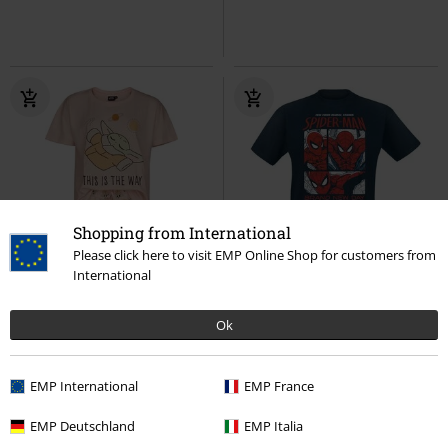
Shopping from International
Please click here to visit EMP Online Shop for customers from
International
Stock bajo
PVPR
39,99 €
37,99 €
19,99 €
Ok
The Mandalorian - This Is The Way
New Comics Pose
Spider-Man
Star Wars
Pijama
Camiseta
EMP International
EMP France
EMP Deutschland
EMP Italia