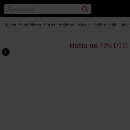
Ir al
Buscar
Buscar
contenido
en
principal
el
catálogo
Nuevo
Band Merch
Entretenimiento
Marcas
Estilo de vida
Muje
Hasta un 70% DTO.
https://www.emp-
online.es/p/along-
came-
a-
spider/603355St.html