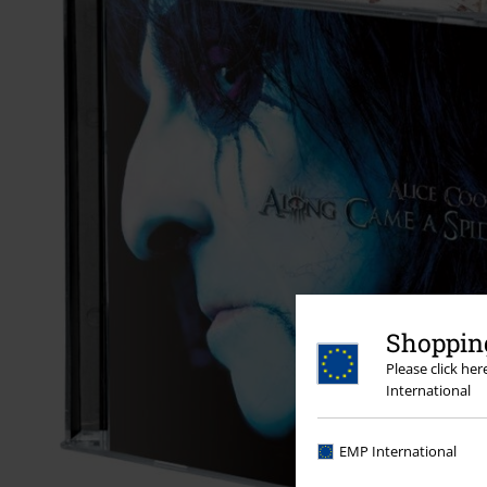
Shopping
Please click he
International
EMP International