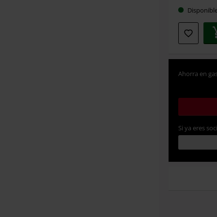
Disponibl
Ahorra en gas
Si ya eres soc