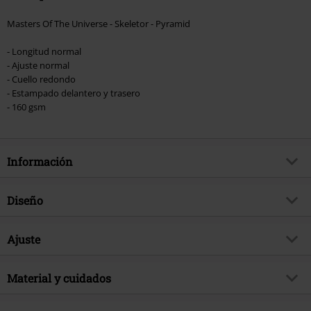
Masters Of The Universe - Skeletor - Pyramid
- Longitud normal
- Ajuste normal
- Cuello redondo
- Estampado delantero y trasero
- 160 gsm
Información
Artículo no.
595473
Diseño
Título
Batman - Logo- Flock Print
Tipo de producto
Camiseta
Exclusivo
Ajuste
Si
Patrón
Liso
tema producto
Fan merch, Series TV, Comics DC,
Forma/Tops
Regular
Película, Superhéroes, Black on
Estampada
Material y cuidados
si
Black
Largo (de la ropa)
Normal
Estilo Estampado
Flock Print
Licencia
licencia oficial del producto