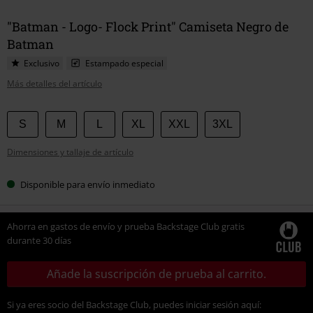
"Batman - Logo- Flock Print" Camiseta Negro de
Batman
Exclusivo
Estampado especial
Más detalles del artículo
Elige
S
M
L
XL
XXL
3XL
tu
Dimensiones y tallaje de artículo
talla
Disponible para envío inmediato
Ahorra en gastos de envío y prueba Backstage Club gratis
durante 30 días
Añade la suscripción de prueba al carrito.
Si ya eres socio del Backstage Club, puedes iniciar sesión aquí: