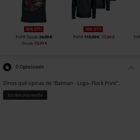
36% DTO
36% DTO
PVPR
Desde
24,99 €
PVPR
119,99 €
75,99 €
PV
15,99 €
Desde
0 Opiniones
Dinos qué opinas de "Batman - Logo- Flock Print".
Escribe una reseña