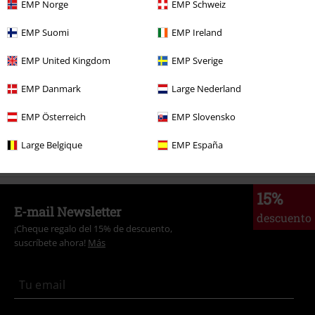
EMP Norge
EMP Schweiz
Películas & TV
Películas & TV
Justice League
EMP Suomi
EMP Ireland
Películas & TV
Películas & TV
Series TV
Ropa
Camisetas
EMP United Kingdom
EMP Sverige
Películas & TV
Películas & TV
Batman
Ropa
Camisetas & Tops
Camisetas
EMP Danmark
Large Nederland
Películas & TV
Películas & TV
Películas
Ropa
EMP Österreich
EMP Slovensko
Películas & TV
Ropa
Camisetas & Tops
Camisetas
Large Belgique
EMP España
15%
E-mail Newsletter
descuento
¡Cheque regalo del 15% de descuento,
suscríbete ahora!
Más