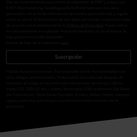
Doy mi consentimiento para recibir la newsletter de EMP y acepto que
E.M.P. Merchandising Handelsgesellschaft mbH procese mis datos
personales con el fin de informarme de manera personalizada y regular
sobre su oferta. El tratamiento de mis datos personales se llevará a cabo
de acuerdo con lo establecido en la
Política de Privacidad
. Puedo retirar
mi consentimiento en cualquier momento haciendo clic en el enlace de
baja presente en cada newsletter.
Darme de baja de la newsletter
aquí
.
Suscripción
*Válido durante 4 semanas. Solo canjeable online. No combinable con
otros códigos promocionales. El descuento será aplicado después de
introducir el código en el primer paso del proceso de compra. Libros,
media (CD, DVD, LP, etc.), tickets, Rammstein, (Till) Lindemann, Die Ärzte,
Die Toten Hosen, Feine Sahne Fischfilet, Broilers, Böhse Onkelz, cheques-
regalo y artículos que incluyen una donación están excluidos de la
promoción.