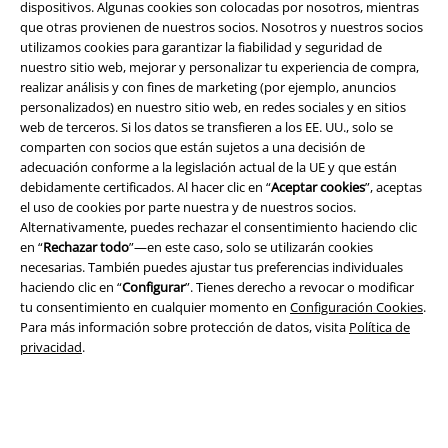
dispositivos. Algunas cookies son colocadas por nosotros, mientras
que otras provienen de nuestros socios. Nosotros y nuestros socios
utilizamos cookies para garantizar la fiabilidad y seguridad de
nuestro sitio web, mejorar y personalizar tu experiencia de compra,
realizar análisis y con fines de marketing (por ejemplo, anuncios
personalizados) en nuestro sitio web, en redes sociales y en sitios
web de terceros. Si los datos se transfieren a los EE. UU., solo se
comparten con socios que están sujetos a una decisión de
adecuación conforme a la legislación actual de la UE y que están
Legal
debidamente certificados. Al hacer clic en “
Aceptar cookies
”, aceptas
el uso de cookies por parte nuestra y de nuestros socios.
Términos y Condiciones
Alternativamente, puedes rechazar el consentimiento haciendo clic
en “
Rechazar todo
”—en este caso, solo se utilizarán cookies
Aviso Legal
necesarias. También puedes ajustar tus preferencias individuales
haciendo clic en “
Configurar
”. Tienes derecho a revocar o modificar
Ley protección de datos
tu consentimiento en cualquier momento en
Configuración Cookies
.
Para más información sobre protección de datos, visita
Política de
Eliminación de residuos y protección del medioambiente
privacidad
.
Declaración de Conformidad
Información sobre accesibilidad