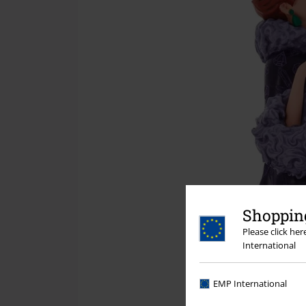
Shopping
Please click he
International
EMP International