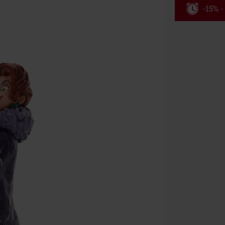
-15% -
Código
Válido hasta 8
Solo online. P
Tras introduci
No acumulable
descuento: lib
Onkelz, Broile
que incluyan 