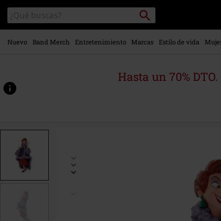
Ir al
Buscar
Buscar
contenido
en
principal
el
catálogo
Nuevo
Band Merch
Entretenimiento
Marcas
Estilo de vida
Muje
Hasta un 70% DTO.
https://www.emp-
online.es/p/bernard-
%26-
bianca-
madame-
medusa/603427St.html