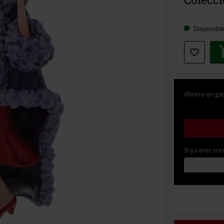
Disponibl
Ahorra en gas
Si ya eres soc