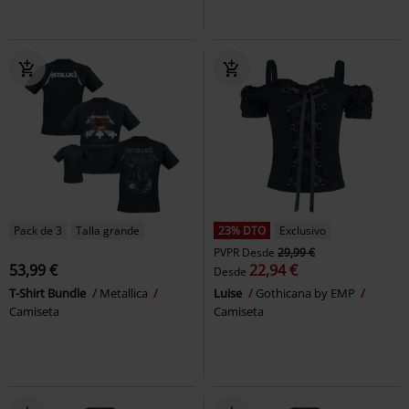
Pack de 3
Talla grande
23% DTO
Exclusivo
PVPR
Desde
29,99 €
53,99 €
22,94 €
Desde
T-Shirt Bundle
Metallica
Luise
Gothicana by EMP
Camiseta
Camiseta