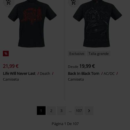
%
Exclusivo
Talla grande
21,99 €
19,99 €
Desde
Life Will Never Last
Death
Back In Black Torn
AC/DC
Camiseta
Camiseta
1
2
3
...
107
Página 1 De 107