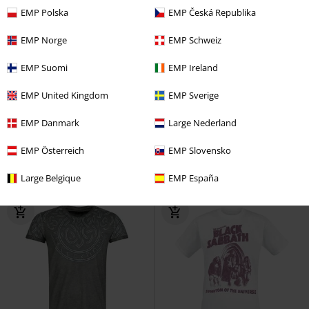
EMP Polska
EMP Česká Republika
EMP Norge
EMP Schweiz
EMP Suomi
EMP Ireland
%
EMP United Kingdom
EMP Sverige
19,99 €
16,99 €
Painkiller
Judas Priest
Vintage Trooper
Iron Maiden
EMP Danmark
Large Nederland
Camiseta
Camiseta
EMP Österreich
EMP Slovensko
Large Belgique
EMP España