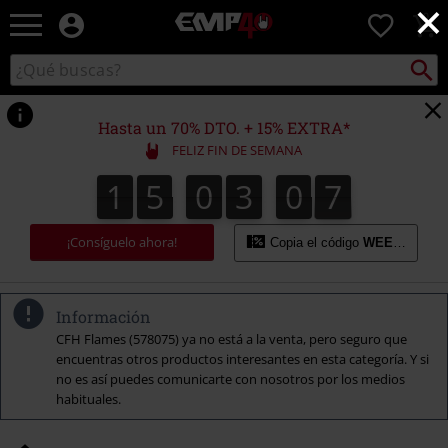
×
EMP
0
-
Música,
Buscar
Buscar
Películas,
en
TV
el
&
catálogo
Hasta un 70% DTO. + 15% EXTRA*
Gaming
FELIZ FIN DE SEMANA
Merch
-
1
5
0
3
0
6
1
5
0
3
0
5
0
0
7
5
6
Ropa
Alternativa
¡Consíguelo ahora!
Copia el código
WEEKEND
Información
CFH Flames (578075) ya no está a la venta, pero seguro que
encuentras otros productos interesantes en esta categoría. Y si
no es así puedes comunicarte con nosotros por los medios
habituales.