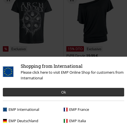
%
Exclusivo
15% DTO
Exclusivo
PVPR
Desde
19,99 €
19,99 €
16,99 €
Desde
Desde
Shopping from International
Symbol Riddick
Arch Enemy
Can You Read My Mind
RED by
Please click here to visit EMP Online Shop for customers from
Camiseta
EMP
Camiseta
International
+9
Ok
EMP International
EMP France
EMP Deutschland
EMP Italia