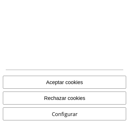
Comunidad
Métodos de pago
Aceptar cookies
Rechazar cookies
Transferencia
bancaria por
adelantado
Configurar
Contrareembolso