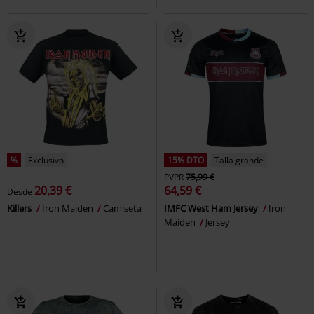
%
Exclusivo
15% DTO
Talla grande
PVPR
75,99 €
20,39 €
64,59 €
Desde
Killers
Iron Maiden
Camiseta
IMFC West Ham Jersey
Iron
Maiden
Jersey