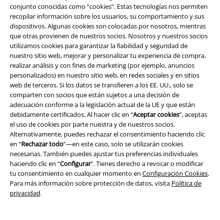
Descuento para estudiantes
conjunto conocidas como “cookies”. Estas tecnologías nos permiten
recopilar información sobre los usuarios, su comportamiento y sus
EMP Backstage Club
dispositivos. Algunas cookies son colocadas por nosotros, mientras
que otras provienen de nuestros socios. Nosotros y nuestros socios
utilizamos cookies para garantizar la fiabilidad y seguridad de
nuestro sitio web, mejorar y personalizar tu experiencia de compra,
realizar análisis y con fines de marketing (por ejemplo, anuncios
Sobre EMP
personalizados) en nuestro sitio web, en redes sociales y en sitios
web de terceros. Si los datos se transfieren a los EE. UU., solo se
EMP Eventos
comparten con socios que están sujetos a una decisión de
adecuación conforme a la legislación actual de la UE y que están
Programa de Afiliados
debidamente certificados. Al hacer clic en “
Aceptar cookies
”, aceptas
el uso de cookies por parte nuestra y de nuestros socios.
Sostenibilidad
Alternativamente, puedes rechazar el consentimiento haciendo clic
en “
Rechazar todo
”—en este caso, solo se utilizarán cookies
necesarias. También puedes ajustar tus preferencias individuales
haciendo clic en “
Configurar
”. Tienes derecho a revocar o modificar
tu consentimiento en cualquier momento en
Configuración Cookies
.
Para más información sobre protección de datos, visita
Política de
privacidad
.