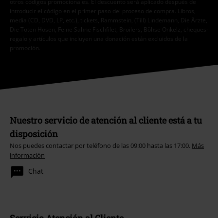
otros códigos promocionales. El descuento será aplicado después de
introducir el código en el primer paso del proceso de compra. Libros,
media (CD, DVD, LP, etc.), tickets, Rammstein, (Till) Lindemann, Die Ärzte,
Die Toten Hosen, Feine Sahne Fischfilet, Broilers, Böhse Onkelz, cheques-
regalo y artículos que incluyen una donación están excluidos de la
promoción.
Nuestro servicio de atención al cliente está a tu
disposición
Nos puedes contactar por teléfono de las 09:00 hasta las 17:00.
Más
información
Chat
Servicio Atención al Cliente