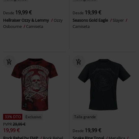
19,99 €
19,99 €
Desde
Desde
Hellraiser Ozzy & Lemmy
Ozzy
Seasons Gold Eagle
Slayer
Osbourne
Camiseta
Camiseta
33% DTO
Exclusivo
Talla grande
PVPR
29,99 €
19,99 €
19,99 €
Desde
Rock Rebel by EMP
Rock Rebel
Snake Ring Tonal
Metallica