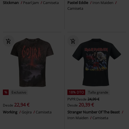
Stickman
Pearl Jam
Camiseta
Pastel Eddie
Iron Maiden
Camiseta
%
Exclusivo
18% DTO
Talla grande
PVPR
Desde
24,99 €
22,94 €
20,39 €
Desde
Desde
Working
Gojira
Camiseta
Stranger Number Of The Beast
Iron Maiden
Camiseta