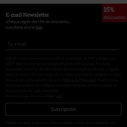
15%
E-mail Newsletter
descuento
¡Cheque regalo del 15% de descuento,
suscríbete ahora!
Más
Doy mi consentimiento para recibir la newsletter de EMP y acepto que
E.M.P. Merchandising Handelsgesellschaft mbH procese mis datos
personales con el fin de informarme de manera personalizada y regular
sobre su oferta. El tratamiento de mis datos personales se llevará a cabo
de acuerdo con lo establecido en la
Política de Privacidad
. Puedo retirar
mi consentimiento en cualquier momento haciendo clic en el enlace de
baja presente en cada newsletter.
Darme de baja de la newsletter
aquí
.
Suscripción
*Válido durante 4 semanas. Solo canjeable online. No combinable con