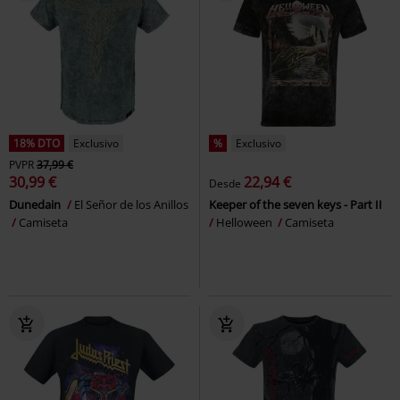
18% DTO
Exclusivo
%
Exclusivo
PVPR
37,99 €
30,99 €
22,94 €
Desde
Dunedain
El Señor de los Anillos
Keeper of the seven keys - Part II
Camiseta
Helloween
Camiseta