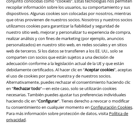
conjunto conocidas como “cookies”. Estas tecnologías nos permiten
recopilar información sobre los usuarios, su comportamiento y sus
dispositivos. Algunas cookies son colocadas por nosotros, mientras
que otras provienen de nuestros socios. Nosotros y nuestros socios
utilizamos cookies para garantizar la fiabilidad y seguridad de
nuestro sitio web, mejorar y personalizar tu experiencia de compra,
realizar análisis y con fines de marketing (por ejemplo, anuncios
personalizados) en nuestro sitio web, en redes sociales y en sitios
web de terceros. Si los datos se transfieren a los EE. UU., solo se
Legal
comparten con socios que están sujetos a una decisión de
adecuación conforme a la legislación actual de la UE y que están
Términos y Condiciones
debidamente certificados. Al hacer clic en “
Aceptar cookies
”, aceptas
el uso de cookies por parte nuestra y de nuestros socios.
Aviso Legal
Alternativamente, puedes rechazar el consentimiento haciendo clic
en “
Rechazar todo
”—en este caso, solo se utilizarán cookies
necesarias. También puedes ajustar tus preferencias individuales
Ley protección de datos
haciendo clic en “
Configurar
”. Tienes derecho a revocar o modificar
tu consentimiento en cualquier momento en
Configuración Cookies
.
Eliminación de residuos y protección del medioambiente
Para más información sobre protección de datos, visita
Política de
privacidad
.
Declaración de Conformidad
Información sobre accesibilidad