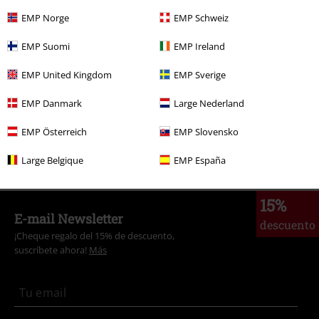
Más categorías. Más opciones
EMP Norge
EMP Schweiz
Ropa & accesorios
Tops
Camisetas
EMP Suomi
EMP Ireland
Estilos
Ropa negra
Camisetas negras
EMP United Kingdom
EMP Sverige
Ropa
Camisetas & Tops
Camisetas
EMP Danmark
Large Nederland
Estilos
Festivales y conciertos
Band Merch
EMP Österreich
EMP Slovensko
Tallas Grandes
Ropa de Hombre
Camisas de Manga Larga
Large Belgique
EMP España
15%
E-mail Newsletter
descuento
¡Cheque regalo del 15% de descuento,
suscríbete ahora!
Más