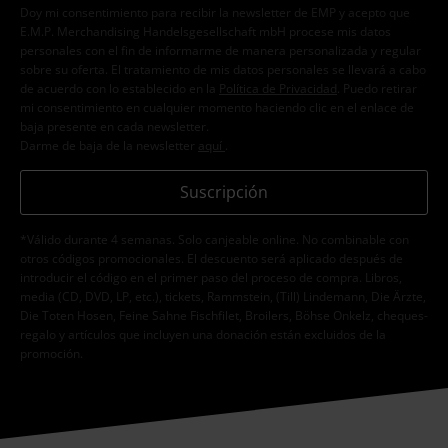
Doy mi consentimiento para recibir la newsletter de EMP y acepto que
E.M.P. Merchandising Handelsgesellschaft mbH procese mis datos
personales con el fin de informarme de manera personalizada y regular
sobre su oferta. El tratamiento de mis datos personales se llevará a cabo
de acuerdo con lo establecido en la
Política de Privacidad
. Puedo retirar
mi consentimiento en cualquier momento haciendo clic en el enlace de
baja presente en cada newsletter.
Darme de baja de la newsletter
aquí
.
Suscripción
*Válido durante 4 semanas. Solo canjeable online. No combinable con
otros códigos promocionales. El descuento será aplicado después de
introducir el código en el primer paso del proceso de compra. Libros,
media (CD, DVD, LP, etc.), tickets, Rammstein, (Till) Lindemann, Die Ärzte,
Die Toten Hosen, Feine Sahne Fischfilet, Broilers, Böhse Onkelz, cheques-
regalo y artículos que incluyen una donación están excluidos de la
promoción.