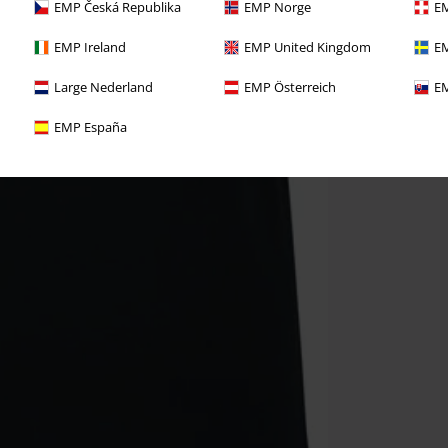
EMP Česká Republika
EMP Norge
EM
EMP Ireland
EMP United Kingdom
EM
Large Nederland
EMP Österreich
EM
EMP España