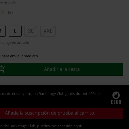
el artículo
(9)
M
L
XL
XXL
tallaje de artículo
e para envío inmediato
Añadir a la cesta
tos de envío y prueba Backstage Club gratis durante 30 días
Añade la suscripción de prueba al carrito.
io del Backstage Club, puedes iniciar sesión aquí: