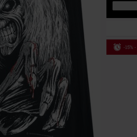
-15% -
Código
Válido hasta 8
Solo online. P
Tras introduci
No acumulable
descuento: lib
Onkelz, Broile
que incluyan 