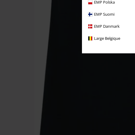
EMP Polska
EMP Suomi
EMP Danmark
Large Belgique