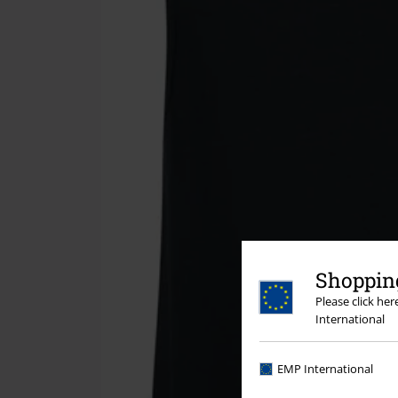
Shopping
Please click he
International
EMP International