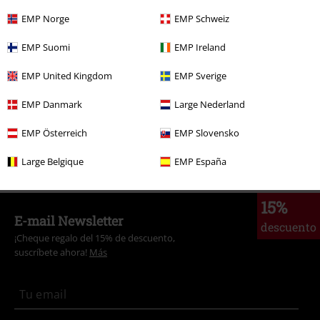
Más categorías. Más opciones
EMP Norge
EMP Schweiz
Nuevo
Ropa
Camisetas & Tops
EMP Suomi
EMP Ireland
Ropa
Camisetas de Manga Larga
EMP United Kingdom
EMP Sverige
Estilos
Festivales y conciertos
Band Merch
EMP Danmark
Large Nederland
Band Merch
Ropa
Camisetas de Manga Larga
EMP Österreich
EMP Slovensko
Band Merch
Género
Heavy Metal
Large Belgique
EMP España
15%
E-mail Newsletter
descuento
¡Cheque regalo del 15% de descuento,
suscríbete ahora!
Más