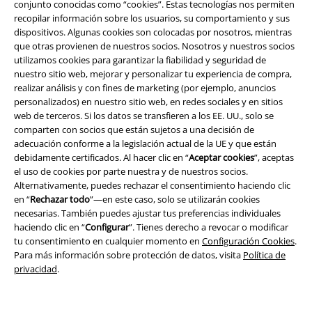
conjunto conocidas como “cookies”. Estas tecnologías nos permiten
recopilar información sobre los usuarios, su comportamiento y sus
dispositivos. Algunas cookies son colocadas por nosotros, mientras
que otras provienen de nuestros socios. Nosotros y nuestros socios
utilizamos cookies para garantizar la fiabilidad y seguridad de
nuestro sitio web, mejorar y personalizar tu experiencia de compra,
realizar análisis y con fines de marketing (por ejemplo, anuncios
personalizados) en nuestro sitio web, en redes sociales y en sitios
web de terceros. Si los datos se transfieren a los EE. UU., solo se
Legal
comparten con socios que están sujetos a una decisión de
adecuación conforme a la legislación actual de la UE y que están
Términos y Condiciones
debidamente certificados. Al hacer clic en “
Aceptar cookies
”, aceptas
el uso de cookies por parte nuestra y de nuestros socios.
Aviso Legal
Alternativamente, puedes rechazar el consentimiento haciendo clic
en “
Rechazar todo
”—en este caso, solo se utilizarán cookies
Ley protección de datos
necesarias. También puedes ajustar tus preferencias individuales
haciendo clic en “
Configurar
”. Tienes derecho a revocar o modificar
tu consentimiento en cualquier momento en
Configuración Cookies
.
Eliminación de residuos y protección del medioambiente
Para más información sobre protección de datos, visita
Política de
privacidad
.
Declaración de Conformidad
Información sobre accesibilidad