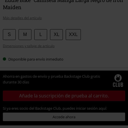
Maiden
Más detalles del artículo
Elige
S
M
L
XL
XXL
tu
Dimensiones y tallaje de artículo
talla
Disponible para envío inmediato
Ahorra en gastos de envío y prueba Backstage Club gratis
durante 30 días
Añade la suscripción de prueba al carrito.
Si ya eres socio del Backstage Club, puedes iniciar sesión aquí:
Accede ahora