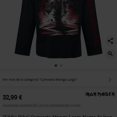
Ver más de la categoría "Camiseta Manga Larga"
32,99 €
Los precios incluyen IVA, no incl. manipulación y envío
"Eddie Bike" Camiseta Manga Larga Negro de Iron