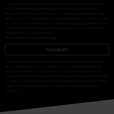
Doy mi consentimiento para recibir la newsletter de EMP y acepto que
E.M.P. Merchandising Handelsgesellschaft mbH procese mis datos
personales con el fin de informarme de manera personalizada y regular
sobre su oferta. El tratamiento de mis datos personales se llevará a cabo
de acuerdo con lo establecido en la
Política de Privacidad
. Puedo retirar
mi consentimiento en cualquier momento haciendo clic en el enlace de
baja presente en cada newsletter.
Darme de baja de la newsletter
aquí
.
Suscripción
*Válido durante 4 semanas. Solo canjeable online. No combinable con
otros códigos promocionales. El descuento será aplicado después de
introducir el código en el primer paso del proceso de compra. Libros,
media (CD, DVD, LP, etc.), tickets, Rammstein, (Till) Lindemann, Die Ärzte,
Die Toten Hosen, Feine Sahne Fischfilet, Broilers, Böhse Onkelz, cheques-
regalo y artículos que incluyen una donación están excluidos de la
promoción.