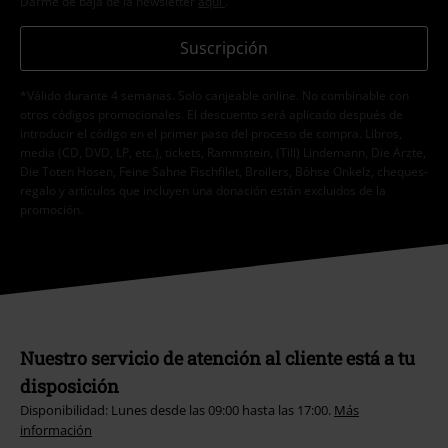
Darme de baja de la newsletter
aquí
.
Suscripción
*Válido durante 4 semanas. Solo canjeable online. No combinable con
otros códigos promocionales. El descuento será aplicado después de
introducir el código en el primer paso del proceso de compra. Libros,
media (CD, DVD, LP, etc.), tickets, Rammstein, (Till) Lindemann, Die Ärzte,
Die Toten Hosen, Feine Sahne Fischfilet, Broilers, Böhse Onkelz, cheques-
regalo y artículos que incluyen una donación están excluidos de la
promoción.
Nuestro servicio de atención al cliente está a tu
disposición
Disponibilidad: Lunes desde las 09:00 hasta las 17:00.
Más
información