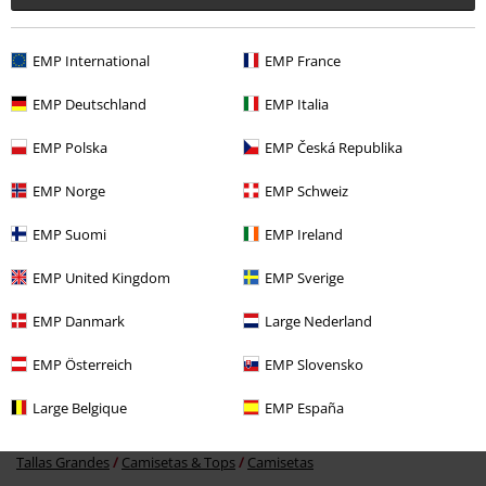
Última visita
EMP International
EMP France
EMP Deutschland
EMP Italia
EMP Polska
EMP Česká Republika
EMP Norge
EMP Schweiz
%
EMP Suomi
EMP Ireland
16,99 €
Desde
EMP United Kingdom
EMP Sverige
EMP Danmark
Large Nederland
Más categorías. Más opciones
EMP Österreich
EMP Slovensko
Ropa
Camisetas & Tops
Camisetas
Large Belgique
EMP España
Ropa & accesorios
Tops
Camisetas
Tallas Grandes
Camisetas & Tops
Camisetas