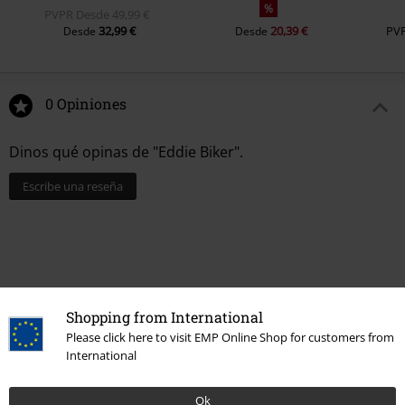
%
PVPR
Desde
49,99 €
32,99 €
20,39 €
PV
Desde
Desde
0 Opiniones
Dinos qué opinas de "Eddie Biker".
Escribe una reseña
Shopping from International
Please click here to visit EMP Online Shop for customers from
International
Ok