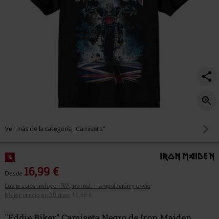
Ver más de la categoría "Camiseta"
%
16,99 €
Desde
Los precios incluyen IVA, no incl. manipulación y envío
Mejor precio en 30 días
:
15,59 €
"Eddie Biker" Camiseta Negro de Iron Maiden