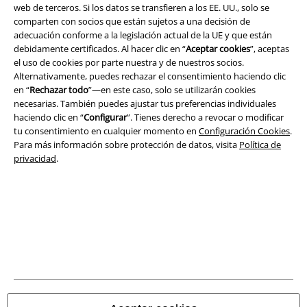
web de terceros. Si los datos se transfieren a los EE. UU., solo se
comparten con socios que están sujetos a una decisión de
Legal
adecuación conforme a la legislación actual de la UE y que están
Términos y Condiciones
debidamente certificados. Al hacer clic en “
Aceptar cookies
”, aceptas
el uso de cookies por parte nuestra y de nuestros socios.
Alternativamente, puedes rechazar el consentimiento haciendo clic
Aviso Legal
en “
Rechazar todo
”—en este caso, solo se utilizarán cookies
necesarias. También puedes ajustar tus preferencias individuales
Ley protección de datos
haciendo clic en “
Configurar
”. Tienes derecho a revocar o modificar
tu consentimiento en cualquier momento en
Configuración Cookies
.
Eliminación de residuos y protección del medioambiente
Para más información sobre protección de datos, visita
Política de
privacidad
.
Declaración de Conformidad
Información sobre accesibilidad
Configuración Cookies
Cancelar pedido
Todos los precios incluyen el IVA pero no los
gastos de transporte