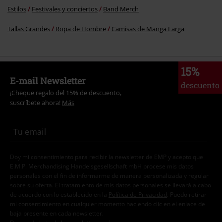
Estilos
Festivales y conciertos
Band Merch
Tallas Grandes
Ropa de Hombre
Camisas de Manga Larga
15%
E-mail Newsletter
descuento
¡Cheque regalo del 15% de descuento,
suscríbete ahora!
Más
Doy mi consentimiento para recibir la newsletter de EMP y acepto que
E.M.P. Merchandising Handelsgesellschaft mbH procese mis datos
personales con el fin de informarme de manera personalizada y regular
sobre su oferta. El tratamiento de mis datos personales se llevará a cabo
de acuerdo con lo establecido en la
Política de Privacidad
. Puedo retirar
mi consentimiento en cualquier momento haciendo clic en el enlace de
baja presente en cada newsletter.